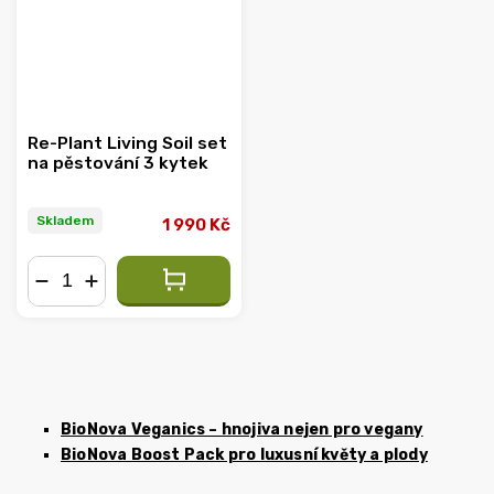
Re-Plant Living Soil set
na pěstování 3 kytek
Skladem
1 990 Kč
−
+
BioNova Veganics – hnojiva nejen pro vegany
BioNova Boost Pack pro luxusní květy a plody