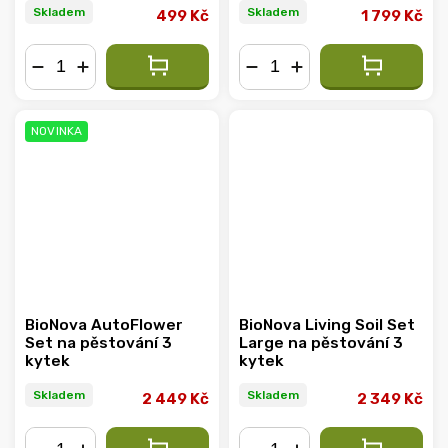
Skladem
Skladem
499 Kč
1 799 Kč
−
+
−
+
NOVINKA
BioNova AutoFlower
BioNova Living Soil Set
Set na pěstování 3
Large na pěstování 3
kytek
kytek
Skladem
Skladem
2 449 Kč
2 349 Kč