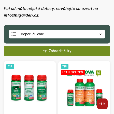
Pokud máte nějaké dotazy, neváhejte se ozvat na
info@higarden.cz
.
Doporučujeme
Nejlevnější
Nejdražší
Nejprodávanější
TIP
TIP
Abecedně
LETNÍ SKLIZEŇ
–8 %