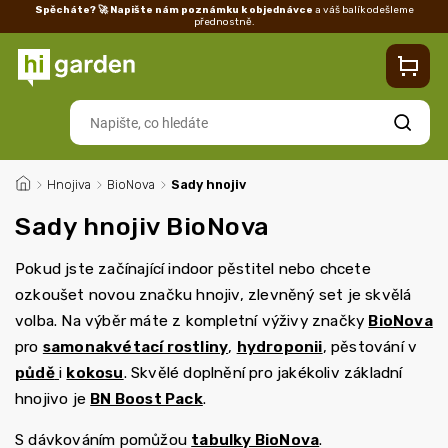
Spěcháte? 🚀 Napište nám poznámku k objednávce
a váš balík odešleme
přednostně.
Kontakty
Prodejna
Blog
Doprava
Vrácení/reklamace
Ka
Hledat
/
Hnojiva
/
BioNova
/
Sady hnojiv
Sady hnojiv BioNova
Pokud jste začínající indoor pěstitel nebo chcete
ozkoušet novou značku hnojiv, zlevněný set je skvělá
volba. Na výběr máte z kompletní výživy značky
BioNova
pro
samonakvétací rostliny
,
hydroponii
, pěstování v
půdě
i
kokosu
. Skvělé doplnění pro jakékoliv základní
hnojivo je
BN Boost Pack
.
S dávkováním pomůžou
tabulky BioNova
.