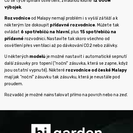
Co se týče spínání osvětlení, zvládnou klidně
12 600W
výbojek
.
Rozvodnice
od Malapy nemají problém i s vyšší zátěží a k
některým lze dokoupit
přídavné rozvodnice
. Můžete tak
ovládat
6 spotřebičů na hlavní
, plus
15 spotřebičů na
přídavné
rozvodnici. Nastavíte tak skoro všechno od
osvětlení přes ventilaci až po dávkování CO2 nebo zálivky.
U některých
modelů
je možné nastavit i automatické sepnutí
další zásuvky pro topení ("noční" zásuvka, která se zapne, když
jsou ostatní vypnuté). Některé
rozvodnice od české Malapy
mají jak "noční" zásuvku tak zásuvku, která je neustále pod
proudem.
Rozvaděč je možné nainstalovat přímo na povrch nebo na zeď.