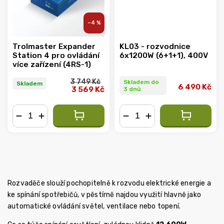
–4 %
Trolmaster Expander
KL03 - rozvodnice
Station 4 pro ovládání
6x1200W (6+1+1), 400V
více zařízení (4RS-1)
3 749 Kč
Skladem do
Skladem
6 490 Kč
3 569 Kč
3 dnů
−
+
−
+
Rozvaděče slouží pochopitelně k rozvodu elektrické energie a
ke spínání spotřebičů, v pěstírně najdou využití hlavně jako
automatické ovládání světel, ventilace nebo topení.