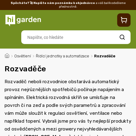
Spěcháte? 🚀 Napište nám poznámku k objednávce
a váš balík odešleme
přednostně.
Kontakty
Prodejna
Blog
Doprava
Vrácení/reklamace
Ka
Hledat
/
Osvětlení
/
Řídící jednotky a automatizace
/
Rozvaděče
Rozvaděče
Rozvaděč neboli rozvodnice obstarává automatický
provoz nejrůznějších spotřebičů počínaje napájením a
spínáním. Elektrická rozvodná skříň se umísťuje na
povrch či na zeď a podle svých parametrů a zpracování
vám může sloužit k regulaci osvětlení, ventilace nebo
například topení. Vybrali jsme pro vás ty nejlepší produkty
od osvědčených a mezi growery nejvyhledávanějších