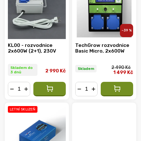
–39 %
KL00 - rozvodnice
TechGrow rozvodnice
2x600W (2+1), 230V
Basic Micro, 2x600W
2 490 Kč
Skladem do
Skladem
2 990 Kč
1 499 Kč
3 dnů
−
+
−
+
LETNÍ SKLIZEŇ