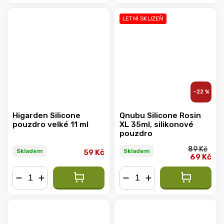
−
+
−
+
LETNÍ SKLIZEŇ
–22 %
Higarden Silicone
Qnubu Silicone Rosin
pouzdro velké 11 ml
XL 35ml, silikonové
pouzdro
89 Kč
Skladem
Skladem
59 Kč
69 Kč
−
+
−
+