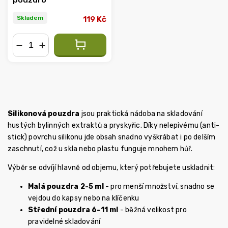
pouzdro
Skladem
119 Kč
−
+
Silikonová pouzdra
jsou praktická nádoba na skladování
hustých bylinných extraktů a pryskyřic. Díky nelepivému (anti-
stick) povrchu silikonu jde obsah snadno vyškrábat i po delším
zaschnutí, což u skla nebo plastu funguje mnohem hůř.
Výběr se odvíjí hlavně od objemu, který potřebujete uskladnit:
Malá pouzdra 2-5 ml
- pro menší množství, snadno se
vejdou do kapsy nebo na klíčenku
Střední pouzdra 6-11 ml
- běžná velikost pro
pravidelné skladování