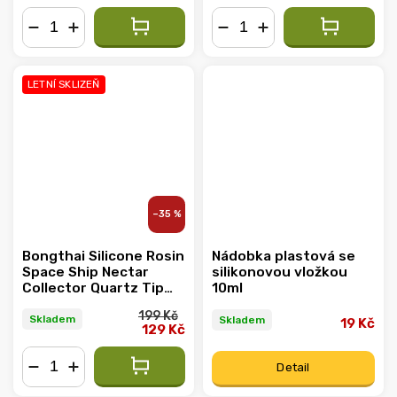
−
+
−
+
LETNÍ SKLIZEŇ
–35 %
Bongthai Silicone Rosin
Nádobka plastová se
Space Ship Nectar
silikonovou vložkou
Collector Quartz Tip
10ml
15.5cm
199 Kč
Skladem
Skladem
19 Kč
129 Kč
Detail
−
+