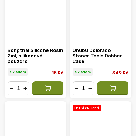
Bongthai Silicone Rosin
Qnubu Colorado
2ml, silikonové
Stoner Tools Dabber
pouzdro
Case
Skladem
Skladem
15 Kč
349 Kč
−
+
−
+
LETNÍ SKLIZEŇ