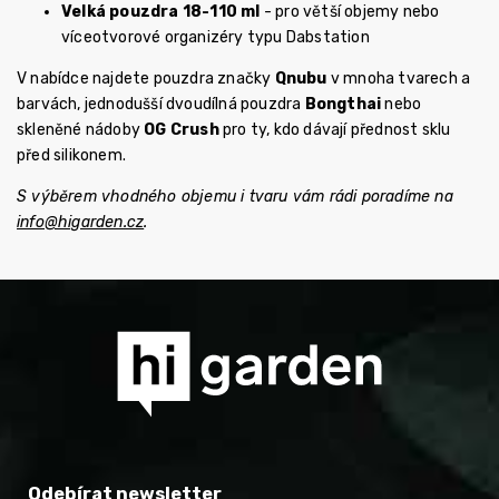
Velká pouzdra 18-110 ml
- pro větší objemy nebo
víceotvorové organizéry typu Dabstation
V nabídce najdete pouzdra značky
Qnubu
v mnoha tvarech a
barvách, jednodušší dvoudílná pouzdra
Bongthai
nebo
skleněné nádoby
OG Crush
pro ty, kdo dávají přednost sklu
před silikonem.
S výběrem vhodného objemu i tvaru vám rádi poradíme na
info@higarden.cz
.
Odebírat newsletter