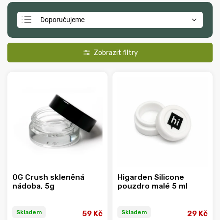
Doporučujeme
Nejlevnější
Nejdražší
Nejprodávanější
Abecedně
OG Crush skleněná
Higarden Silicone
nádoba, 5g
pouzdro malé 5 ml
Skladem
Skladem
59 Kč
29 Kč