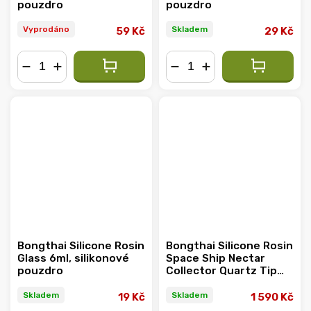
pouzdro
pouzdro
Vyprodáno
Skladem
59 Kč
29 Kč
−
+
−
+
Bongthai Silicone Rosin
Bongthai Silicone Rosin
Glass 6ml, silikonové
Space Ship Nectar
pouzdro
Collector Quartz Tip
15.5 cm, BOX 10 KS
Skladem
Skladem
19 Kč
1 590 Kč