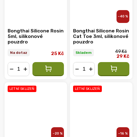
–40 %
Bongthai Silicone Rosin
Bongthai Silicone Rosin
5ml, silikonové
Cat Toe 3ml, silikonové
pouzdro
pouzdro
49 Kč
Na dotaz
Skladem
25 Kč
29 Kč
−
+
−
+
LETNÍ SKLIZEŇ
LETNÍ SKLIZEŇ
–20 %
–16 %