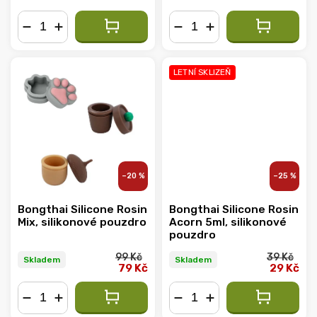
−
+
−
+
LETNÍ SKLIZEŇ
–20 %
–25 %
Bongthai Silicone Rosin
Bongthai Silicone Rosin
Mix, silikonové pouzdro
Acorn 5ml, silikonové
pouzdro
99 Kč
39 Kč
Skladem
Skladem
79 Kč
29 Kč