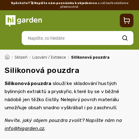
Spěcháte? 🚀 Napište nám poznámku k objednávce
a váš balík odešleme
přednostně.
Kontakty
Prodejna
Blog
Doprava
Vrácení/reklamace
Ka
Hledat
/
Sklizeň
/
Lisování / Extrakce
/
Silikonová pouzdra
Silikonová pouzdra
Silikonová pouzdra
slouží ke skladování hustých
bylinných extraktů a pryskyřic, které by se v běžné
nádobě jen těžko čistily. Nelepivý povrch materiálu
umožňuje obsah snadno vyškrábat i po zaschnutí.
Nevíte, jaký objem pouzdra zvolit? Napište nám na
info@higarden.cz
.