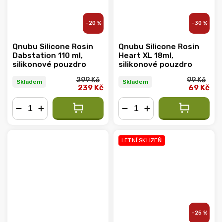
–20 %
–30 %
Qnubu Silicone Rosin
Qnubu Silicone Rosin
Dabstation 110 ml,
Heart XL 18ml,
silikonové pouzdro
silikonové pouzdro
299 Kč
99 Kč
Skladem
Skladem
239 Kč
69 Kč
−
+
−
+
LETNÍ SKLIZEŇ
–25 %