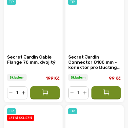
TIP
TIP
Secret Jardin Cable
Secret Jardin
Flange 70 mm, dvojitý
Connector O100 mm -
konektor pro Ducting
Flange (DF16)
Skladem
Skladem
199 Kč
99 Kč
−
+
−
+
TIP
TIP
LETNÍ SKLIZEŇ