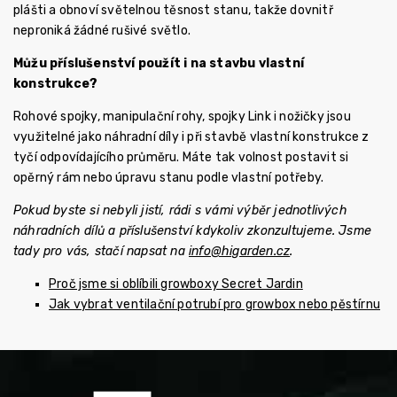
plášti a obnoví světelnou těsnost stanu, takže dovnitř
neproniká žádné rušivé světlo.
Můžu příslušenství použít i na stavbu vlastní
konstrukce?
Rohové spojky, manipulační rohy, spojky Link i nožičky jsou
využitelné jako náhradní díly i při stavbě vlastní konstrukce z
tyčí odpovídajícího průměru. Máte tak volnost postavit si
opěrný rám nebo úpravu stanu podle vlastní potřeby.
Pokud byste si nebyli jistí, rádi s vámi výběr jednotlivých
náhradních dílů a příslušenství kdykoliv zkonzultujeme. Jsme
tady pro vás, stačí napsat na
info@higarden.cz
.
Proč jsme si oblíbili growboxy Secret Jardin
Jak vybrat ventilační potrubí pro growbox nebo pěstírnu