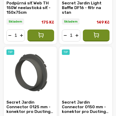
Podpůrná síť Web TH
Secret Jardin Light
150W neelastická síť -
Baffle DF16 - filtr na
150x75cm
stan
Skladem
Skladem
175 Kč
149 Kč
−
+
−
+
TIP
TIP
Secret Jardin
Secret Jardin
Connector O125 mm -
Connector O150 mm -
konektor pro Ducting
konektor pro Ducting