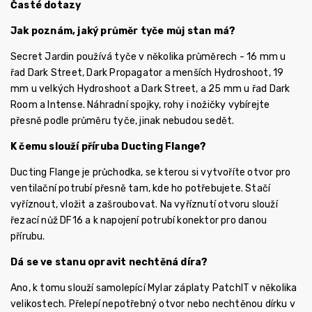
Časté dotazy
Jak poznám, jaký průměr tyče můj stan má?
Secret Jardin používá tyče v několika průměrech - 16 mm u
řad Dark Street, Dark Propagator a menších Hydroshoot, 19
mm u velkých Hydroshoot a Dark Street, a 25 mm u řad Dark
Room a Intense. Náhradní spojky, rohy i nožičky vybírejte
přesně podle průměru tyče, jinak nebudou sedět.
K čemu slouží příruba Ducting Flange?
Ducting Flange je průchodka, se kterou si vytvoříte otvor pro
ventilační potrubí přesně tam, kde ho potřebujete. Stačí
vyříznout, vložit a zašroubovat. Na vyříznutí otvoru slouží
řezací nůž DF16 a k napojení potrubí konektor pro danou
přírubu.
Dá se ve stanu opravit nechtěná díra?
Ano, k tomu slouží samolepící Mylar záplaty PatchIT v několika
velikostech. Přelepí nepotřebný otvor nebo nechtěnou dírku v