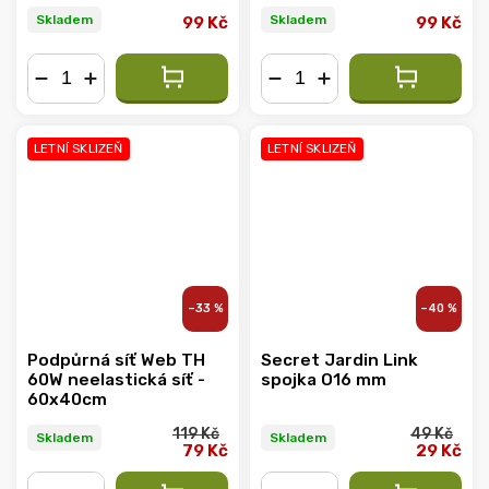
Flange (DF16)
Flange (DF16)
Skladem
Skladem
99 Kč
99 Kč
−
+
−
+
LETNÍ SKLIZEŇ
LETNÍ SKLIZEŇ
–33 %
–40 %
Podpůrná síť Web TH
Secret Jardin Link
60W neelastická síť -
spojka O16 mm
60x40cm
119 Kč
49 Kč
Skladem
Skladem
79 Kč
29 Kč