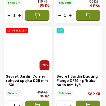
119 Kč
99 Kč
Skladem
Skladem
85 Kč
69 Kč
−
+
−
+
LETNÍ SKLIZEŇ
TIP
–28 %
Secret Jardin Corner
Secret Jardin Ducting
rohová spojka O25 mm
Flange DF16 - příruba
- 5XI
na 16 mm tyč
119 Kč
Skladem
Skladem
369 Kč
85 Kč