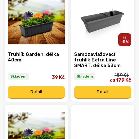
–5 %
Truhlík Garden, délka
Samozavlažovací
40cm
truhlík Extra Line
SMART, délka 53cm
189 Kč
Skladem
Skladem
39 Kč
179 Kč
od
Detail
Detail