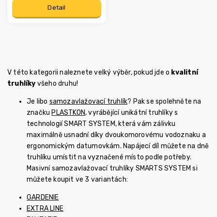
Detail
V této kategorii naleznete velký výběr, pokud jde o
kvalitní
truhlíky
všeho druhu!
Je libo
samozavlažovací truhlík
? Pak se spolehněte na
značku
PLASTKON
, vyrábějící unikátní truhlíky s
technologií SMART SYSTEM, která vám zálivku
maximálně usnadní díky dvoukomorovému vodoznaku a
ergonomickým datumovkám. Napájecí díl můžete na dně
truhlíku umístit na vyznačené místo podle potřeby.
Masivní samozavlažovací truhlíky SMARTS SYSTEM si
můžete koupit ve 3 variantách:
GARDENIE
EXTRA LINE