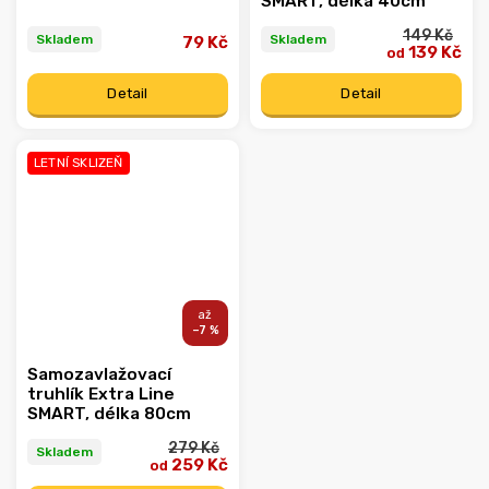
SMART, délka 40cm
149 Kč
Skladem
Skladem
79 Kč
139 Kč
od
Detail
Detail
LETNÍ SKLIZEŇ
–7 %
Samozavlažovací
truhlík Extra Line
SMART, délka 80cm
279 Kč
Skladem
259 Kč
od