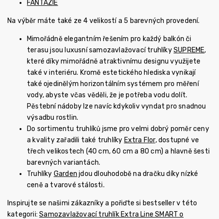
FANTAZIE
Na výběr máte také ze 4 velikostí a 5 barevných provedení.
Mimořádně elegantním řešením pro každý balkón či
terasu jsou luxusní samozavlažovací truhlíky
SUPREME
,
které díky mimořádně atraktivnímu designu využijete
také v interiéru. Kromě estetického hlediska vynikají
také ojedinělým horizontálním systémem pro měření
vody, abyste včas věděli, že je potřeba vodu dolít.
Pěstební nádoby lze navíc kdykoliv vyndat pro snadnou
výsadbu rostlin.
Do sortimentu truhlíků jsme pro velmi dobrý poměr ceny
a kvality zařadili také truhlíky
Extra Flor
, dostupné ve
třech velikostech (40 cm, 60 cm a 80 cm) a hlavně šesti
barevných variantách.
Truhlíky
Garden
jdou dlouhodobě na dračku díky nízké
ceně a tvarové stálosti.
Inspirujte se našimi zákazníky a pořiďte si bestseller v této
kategorii:
Samozavlažovací truhlík Extra Line SMART o