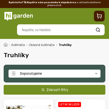
Spěcháte? 🚀 Napište nám poznámku k objednávce
a váš balík odešleme
přednostně.
Kontakty
Prodejna
Blog
Doprava
Vrácení/reklamace
Ka
Hledat
/
Květináče
/
Okrasné květináče
/
Truhlíky
Truhlíky
Doporučujeme
Nejlevnější
Nejdražší
Nejprodávanější
LETNÍ SKLIZEŇ
Abecedně