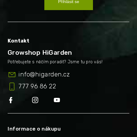
Přihlásit se
Kontakt
Growshop HiGarden
info
@
higarden.cz
777 96 86 22
Informace o nákupu