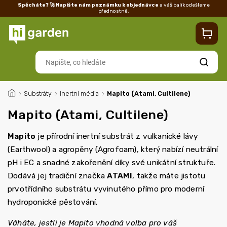
Spěcháte? 🚀 Napište nám poznámku k objednávce
a váš balík odešleme
přednostně.
Kontakty
Prodejna
Blog
Doprava
Vrácení/reklamace
Ka
Hledat
/
Substráty
/
Inertní média
/
Mapito (Atami, Cultilene)
Mapito (Atami, Cultilene)
Mapito
je přírodní inertní substrát z vulkanické lávy
(Earthwool) a agropěny (Agrofoam), který nabízí neutrální
pH i EC a snadné zakořenění díky své unikátní struktuře.
Dodává jej tradiční značka
ATAMI
, takže máte jistotu
prvotřídního substrátu vyvinutého přímo pro moderní
hydroponické pěstování.
Váháte, jestli je Mapito vhodná volba pro váš