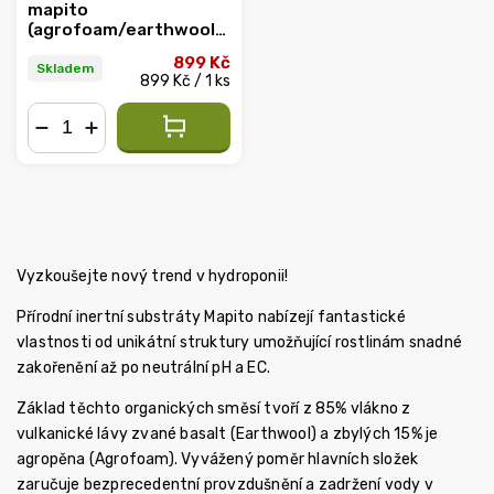
mapito
(agrofoam/earthwool)
80l
899 Kč
Skladem
899 Kč / 1 ks
−
+
Vyzkoušejte nový trend v hydroponii!
Přírodní inertní substráty Mapito nabízejí fantastické
vlastnosti od unikátní struktury umožňující rostlinám snadné
zakořenění až po neutrální pH a EC.
Základ těchto organických směsí tvoří z 85% vlákno z
vulkanické lávy zvané basalt (Earthwool) a zbylých 15% je
agropěna (Agrofoam). Vyvážený poměr hlavních složek
zaručuje bezprecedentní provzdušnění a zadržení vody v