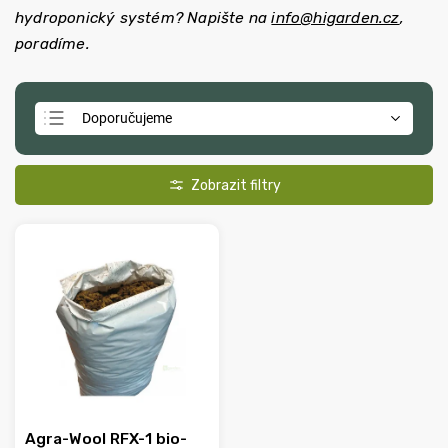
hydroponický systém? Napište na
info@higarden.cz
,
poradíme.
Doporučujeme
Nejlevnější
Nejdražší
Nejprodávanější
Abecedně
Agra-Wool RFX-1 bio-