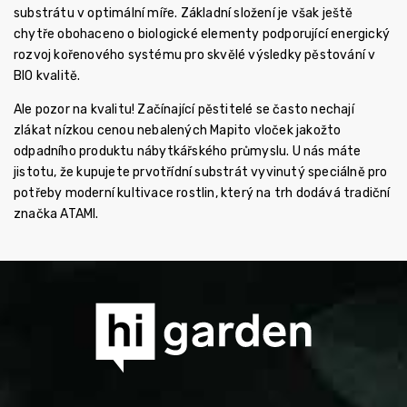
substrátu v optimální míře. Základní složení je však ještě
chytře obohaceno o biologické elementy podporující energický
rozvoj kořenového systému pro skvělé výsledky pěstování v
BIO kvalitě.
Ale pozor na kvalitu! Začínající pěstitelé se často nechají
zlákat nízkou cenou nebalených Mapito vloček jakožto
odpadního produktu nábytkářského průmyslu. U nás máte
jistotu, že kupujete prvotřídní substrát vyvinutý speciálně pro
potřeby moderní kultivace rostlin, který na trh dodává tradiční
značka ATAMI.