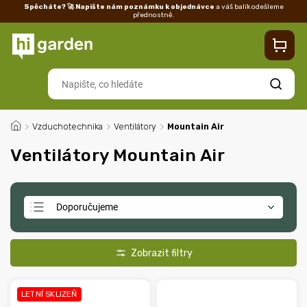
Spěcháte? 🚀 Napište nám poznámku k objednávce
a váš balík odešleme
přednostně.
Kontakty
Prodejna
Blog
Doprava
Vrácení/reklamace
Ka
Hledat
/
Vzduchotechnika
/
Ventilátory
/
Mountain Air
Ventilátory Mountain Air
Doporučujeme
Nejlevnější
Nejdražší
Nejprodávanější
LETNÍ SKLIZEŇ
Abecedně