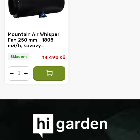
Mountain Air Whisper
Fan 250 mm - 1808
m3/h, kovový
ventilátor s EC
motorem
Skladem
14 490 Kč
−
+