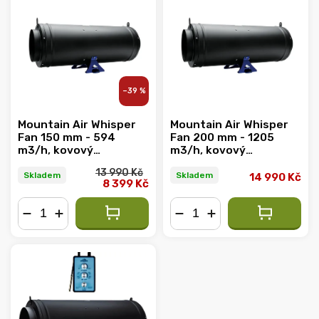
–39 %
Mountain Air Whisper
Mountain Air Whisper
Fan 150 mm - 594
Fan 200 mm - 1205
m3/h, kovový
m3/h, kovový
ventilátor s EC
ventilátor s EC
13 990 Kč
motorem
motorem
Skladem
Skladem
14 990 Kč
8 399 Kč
−
+
−
+