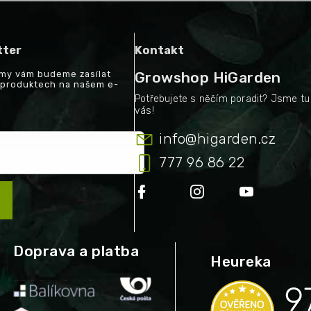
tter
Kontakt
a my vám budeme zasílat
Growshop HiGarden
 produktech na našem e-
info
@
higarden.cz
777 96 86 22
Doprava a platba
Heureka