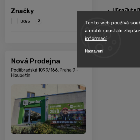
Značky
UGro Jute 
UGro Jute 
2
UGro
Tento web používá soub
UGro Jute 
a mohli neustále zlepšo
ve větším ob
informací
Jutová textura pro
životnosti přirozeně
Nastavení
Nová Prodejna
Nejste si jistí, ja
Poděbradská 1099/166, Praha 9 -
Hloubětín