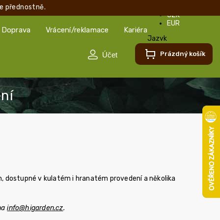
e přednostně.
CZK
EUR
Doprava
Vrácení/reklamace
Kariéra
Jazyk
Čeština
Prázdný košík
Čeština
Slovenčina
en, dostupné v kulatém i hranatém provedení a několika
 na
info@higarden.cz
.