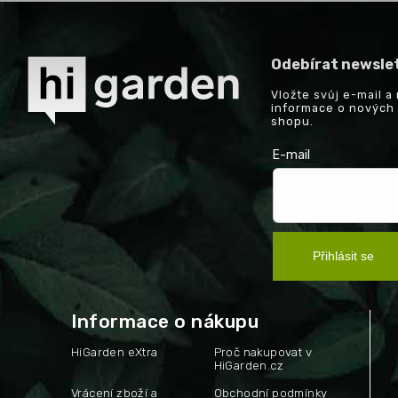
Odebírat newsle
Vložte svůj e-mail 
informace o nových
shopu.
E-mail
Přihlásit se
Informace o nákupu
HiGarden eXtra
Proč nakupovat v
HiGarden.cz
Vrácení zboží a
Obchodní podmínky