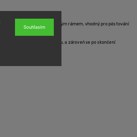
likostí.
u
oštem pro výsadbu a bambusovým rámem, vhodný pro pěstování
Souhlasím
e provzdušnění kořenového balu, a zároveň se po skončení