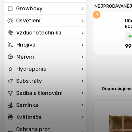
NEJPRODÁVANĚJ
Growboxy
Osvětlení
UGr
ECO
Vzduchotechnika
S
Hnojiva
99
Měření
Hydroponie
Substráty
Doporučujem
Sadba a klonování
Semínka
Květináče
Ochrana proti