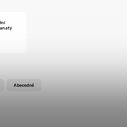
lní
ranatý
Abecedně