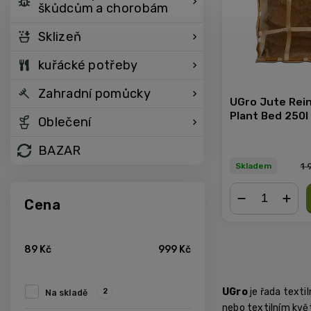
škůdcům a chorobám
Sklizeň
kuřácké potřeby
Zahradní pomůcky
UGro Jute Rei
Plant Bed 250l
Oblečení
BAZAR
1 
Skladem
Cena
−
+
89
Kč
999
Kč
UGro
je řada texti
2
Na skladě
nebo textilním kvě