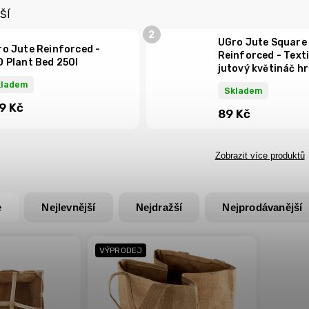
ŠÍ
UGro Jute Square
o Jute Reinforced -
Reinforced - Texti
 Plant Bed 250l
jutový květináč h
kladem
Skladem
9 Kč
89 Kč
Zobrazit více produktů
e
Nejlevnější
Nejdražší
Nejprodávanější
VÝPRODEJ