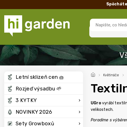
Spěcháte
/
Květináče
/
Letní sklizeň cen 🧺
Textil
Rozjeď výsadbu 🌱
3 KYTKY
UGro
vyrábí textil
velikostech.
NOVINKY 2026
Poradíme s výběrem
Sety Growboxů