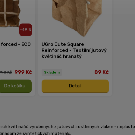
–49 %
nforced - ECO
UGro Jute Square
Reinforced - Textilní jutový
květináč hranatý
999 Kč
89 Kč
990 Kč
Skladem
Do košíku
Detail
lních květináčů vyrobených z jutových rostlinných vláken - neplast
tináčům ze syntetických materiálů.