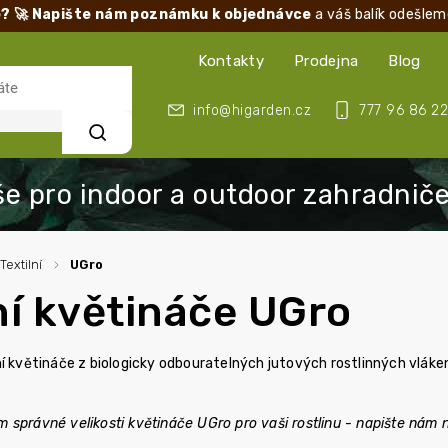
? 🚀 Napište nám poznámku k objednávce
a váš balík odešlem
Kontakty
Prodejna
Blog
info@higarden.cz
777 96 86 22
Hledat
Textilní
/
UGro
ní květináče UGro
ní květináče z biologicky odbouratelných jutových rostlinných vlák
 správné velikosti květináče UGro pro vaši rostlinu - napište nám