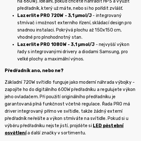
na 660W). Ideální, pokud chcete nahradit HPS a využít
předřadník, který už máte, nebo si ho pořídit zvlášť.
Lazerlite PRO 720W - 3,1 µmol/J
- integrovaný
stmívač i možnost externího řízení, skládací design pro
snadnou instalaci. Pokrývá plochu až 150x150 cm,
vhodné pro plnohodnotný stan.
Lazerlite PRO 1080W - 3,1 µmol/J
- nejvyšší výkon
řady s integrovanými drivery a diodami Samsung, pro
velké plochy a maximální výnos.
Předřadník ano, nebo ne?
Základní 720W svítidlo funguje jako moderní náhrada výbojky -
zapojíte ho do digitálního 600W předřadníku a regulujete výkon
jeho ovladačem. Při použití originálního předřadníku je
garantovaná plná funkčnost včetně regulace. Řada PRO má
driver integrovaný přímo ve svítidle, takže žádný externí
předřadník neřešíte a výkon stmíváte na svítidle. Pokud si u
výběru předřadníku nejste jistí, projděte si
LED pěstební
osvětlení
a další značky v sortimentu.