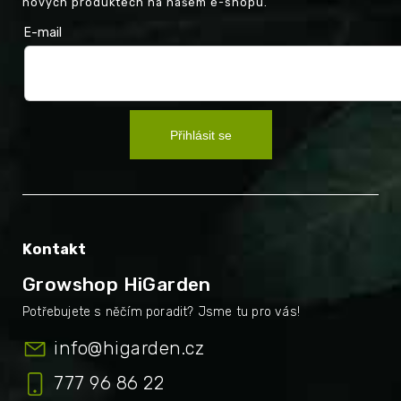
nových produktech na našem e-shopu.
E-mail
Přihlásit se
Kontakt
Growshop HiGarden
info
@
higarden.cz
777 96 86 22