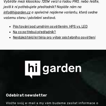
Vybíráte mezi klasickou 720W verzí a řadou PRO, nebo řešíte,
jestli k ní potřebujete předřadník? Napište nám na
info@higarden.cz
a společně najdeme variantu, která sedne
vašemu stanu i pěstební sestavě.
Pěstování pod umělým osvětlením: HPS vs. LED
Na co potřebuji předřadník?
Nejdůležitější kritéria pro výběr pěstebního osvětlení
Odebírat newsletter
Vložte svůj e-mail a my vám budeme zasílat informace o