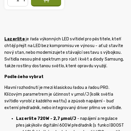
−
+
Lazerlite
je řada výkonných LED svítidel pro pěstitele, kteří
chtějí přejít na LED bez kompromisu ve výnosu - ať už stavíte
nový stan, nebo modernizujete stávající sestavu s výbojkou.
Svítidla nesou plné spektrum pro růst i květ a diody Samsung,
takže rostliny dostanou světlo, které opravdu využijí.
Podle čeho vybrat
Hlavní rozhodnutí je mezi klasickou řadou a řadou PRO.
Klíčovým parametrem je účinnost v µmol/J (kolik světla
svítidlo vyrobí z každého wattu) a způsob napájení - buď
externí předřadník, nebo integrovaný driver přímo ve svítidle.
Lazerlite 720W - 2,7 µmol/J
- napájení a regulace
přes jakýkoliv digitální 600W předřadník (s funkcí BOOST