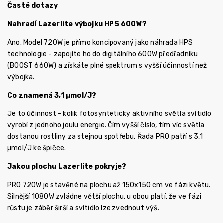
Časté dotazy
Nahradí Lazerlite výbojku HPS 600W?
Ano. Model 720W je přímo koncipovaný jako náhrada HPS
technologie - zapojíte ho do digitálního 600W předřadníku
(BOOST 660W) a získáte plné spektrum s vyšší účinností než
výbojka.
Co znamená 3,1 µmol/J?
Je to účinnost - kolik fotosynteticky aktivního světla svítidlo
vyrobí z jednoho joulu energie. Čím vyšší číslo, tím víc světla
dostanou rostliny za stejnou spotřebu. Řada PRO patří s 3,1
µmol/J ke špičce.
Jakou plochu Lazerlite pokryje?
PRO 720W je stavěné na plochu až 150x150 cm ve fázi květu.
Silnější 1080W zvládne větší plochu, u obou platí, že ve fázi
růstu je záběr širší a svítidlo lze zvednout výš.