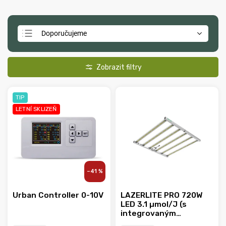
Doporučujeme
Nejlevnější
Nejdražší
Nejprodávanější
TIP
Abecedně
LETNÍ SKLIZEŇ
–41 %
Urban Controller 0-10V
LAZERLITE PRO 720W
LED 3.1 µmol/J (s
integrovaným
předřadníkem)