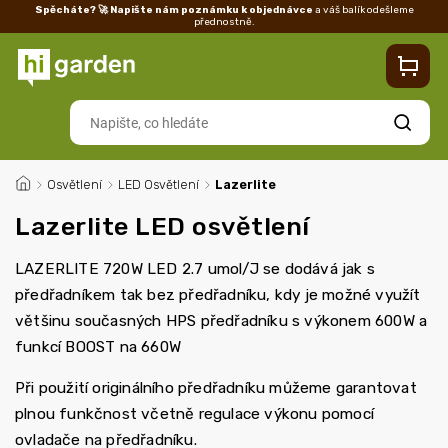
Spěcháte? 🚀 Napište nám poznámku k objednávce
a váš balík odešleme
přednostně.
Kontakty
Prodejna
Blog
Doprava
Vrácení/reklamace
Ka
Hledat
/
Osvětlení
/
LED Osvětlení
/
Lazerlite
Lazerlite LED osvětlení
LAZERLITE 720W LED 2.7 umol/J se dodává jak s
předřadníkem tak bez předřadníku, kdy je možné využít
většinu současných HPS předřadníku s výkonem 600W a
funkcí BOOST na 660W
Při použití originálního předřadníku můžeme garantovat
plnou funkčnost včetně regulace výkonu pomocí
ovladače na předřadníku.