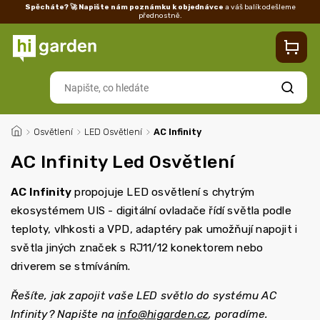
Spěcháte? 🚀 Napište nám poznámku k objednávce
a váš balík odešleme
přednostně.
Kontakty
Prodejna
Blog
Doprava
Vrácení/reklamace
Ka
Hledat
/
Osvětlení
/
LED Osvětlení
/
AC Infinity
AC Infinity Led Osvětlení
AC Infinity
propojuje LED osvětlení s chytrým
ekosystémem UIS - digitální ovladače řídí světla podle
teploty, vlhkosti a VPD, adaptéry pak umožňují napojit i
světla jiných značek s RJ11/12 konektorem nebo
driverem se stmíváním.
Řešíte, jak zapojit vaše LED světlo do systému AC
Infinity? Napište na
info@higarden.cz
, poradíme.