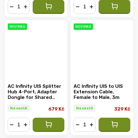
−
+
−
+
NOVINKA
NOVINKA
AC Infinity UIS Splitter
AC Infinity UIS to UIS
Hub 4-Port, Adapter
Extension Cable,
Dongle for Shared
Female to Male, 3m
Programming
Na cestě
Na cestě
679 Kč
329 Kč
−
+
−
+