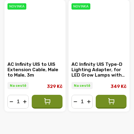
NOVINKA
NOVINKA
AC Infinity UIS to UIS
AC Infinity UIS Type-D
Extension Cable, Male
Lighting Adapter, for
to Male, 3m
LED Grow Lamps with
Dimmer Control Cable
Drivers
Na cestě
Na cestě
329 Kč
349 Kč
−
+
−
+