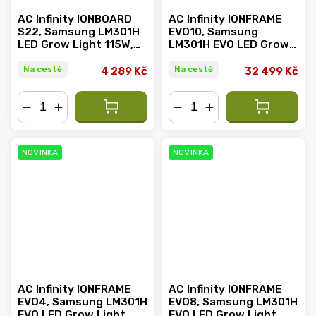
AC Infinity IONBOARD
AC Infinity IONFRAME
S22, Samsung LM301H
EVO10, Samsung
LED Grow Light 115W,
LM301H EVO LED Grow
60x60cm
Light 1000W -
150x150cm
Na cestě
Na cestě
4 289 Kč
32 499 Kč
−
+
−
+
NOVINKA
NOVINKA
AC Infinity IONFRAME
AC Infinity IONFRAME
EVO4, Samsung LM301H
EVO8, Samsung LM301H
EVO LED Grow Light,
EVO LED Grow Light,