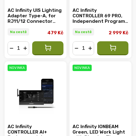
AC Infinity UIS Lighting
AC Infinity
Adapter Type-A, for
CONTROLLER 69 PRO,
RJ11/12 Connector
Independent Programs
Lights with PWM or 0-
for Four Devices,
10V Dimmers
Bluetooth + WiFi
Na cestě
Na cestě
479 Kč
2 999 Kč
−
+
−
+
NOVINKA
NOVINKA
AC Infinity
AC Infinity IONBEAM
CONTROLLER AI+
Green, LED Work Light