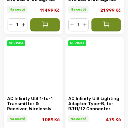
300W, 90x90cm
730W, 150x150cm
Na cestě
Na cestě
11 499 Kč
21 999 Kč
−
+
−
+
NOVINKA
NOVINKA
AC Infinity UIS 1-to-1
AC Infinity UIS Lighting
Transmitter &
Adapter Type-B, for
Receiver, Wirelessly
RJ11/12 Connector
Connects UIS Devices
Lights with Resistor
and Controllers, 2-
Dimmers
Na cestě
Na cestě
1 089 Kč
479 Kč
Pack