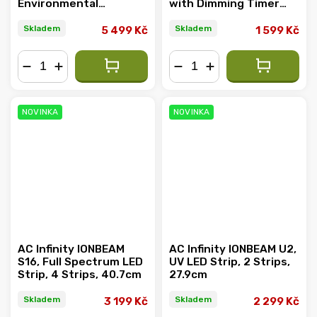
Environmental
with Dimming Timer
Controller, AI-Powered
Controller, 40,7cm
Learning and Dynamic
Skladem
Skladem
5 499 Kč
1 599 Kč
Level Adjusting
−
+
−
+
NOVINKA
NOVINKA
AC Infinity IONBEAM
AC Infinity IONBEAM U2,
S16, Full Spectrum LED
UV LED Strip, 2 Strips,
Strip, 4 Strips, 40.7cm
27.9cm
Skladem
Skladem
3 199 Kč
2 299 Kč