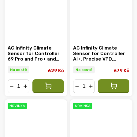
AC Infinity Climate
AC Infinity Climate
Sensor for Controller
Sensor for Controller
69 Pro and Pro+ and
AI+, Precise VPD,
UIS Devices, 6 meter
Temperature, and
Humidity Readings,
Na cestě
Na cestě
629 Kč
679 Kč
7.3m
−
+
−
+
NOVINKA
NOVINKA