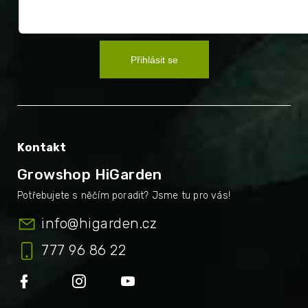
Přihlásit se
Kontakt
Growshop HiGarden
info
@
higarden.cz
777 96 86 22