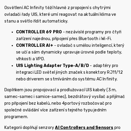
Osvětlení AC Infinity těží hlavně z propojení s chytrými
ovladači řady UIS, které umí reagovat na aktuální klima ve
stanu a světlo řídit automaticky.
CONTROLLER 69 PRO
- nezávislé programy pro čtyři
zařízení najednou, připojení přes Bluetooth i Wi-Fi.
CONTROLLER AI+
- ovladač s umělou inteligencí, který
se učí a sám dynamicky upravuje úrovně podle teploty,
vlhkosti a VPD.
UIS Lighting Adapter Type-A/B/D
- adaptéry pro
integraci LED světel jiných značek s konektory RJ11/12
nebo driverem se stmíváním do systému AC Infinity.
Doplňkem jsou propojovací a prodlužovací UIS kabely (3 m,
samec-samec i samice-samec), bezdrátový vysílač a přijímač
pro připojení bez kabelů, nebo 4portový rozbočovač pro
společné ovládání více zařízení stejného typu jedním
programem.
Kategorii doplňují senzory
AI Controllers and Sensors
pro