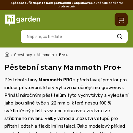
Spěcháte? 🚀 Napište nám poznámku k objednávce
a váš balík odešleme
přednostně.
Kontakty
Prodejna
Blog
Doprava
Vrácení/reklamace
Ka
Hledat
/
Growboxy
/
Mammoth
/
Pro+
Pěstební stany Mammoth Pro+
Pěstební stany
Mammoth PRO+
představují prostor pro
indoor pěstování, který vyhoví náročnějšímu growerovi.
Přináší náročným pěstitelům tyto vychytávky a vylepšení
jako jsou silné tyče s 22 mm
⌀, které nesou
100 %
světlotěsný plášť s vysoce odrazivou vrstvou ze
stříbrného mylaru, velký vchod a ,nožství vstupů pro
přítah i odtah a flexibilní instalaci. Jako modelový příklad