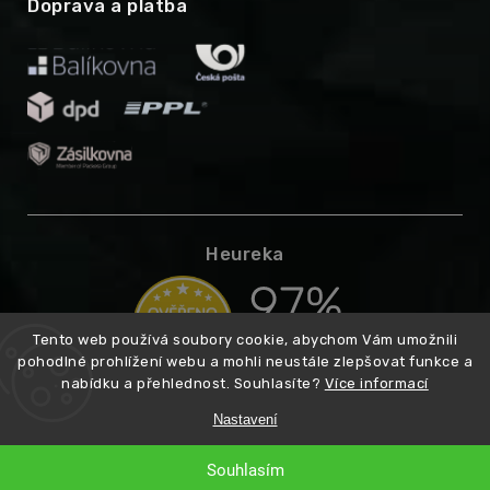
Doprava a platba
Heureka
Tento web používá soubory cookie, abychom Vám umožnili
pohodlné prohlížení webu a mohli neustále zlepšovat funkce a
nabídku a přehlednost. Souhlasíte?
Více informací
Nastavení
Copyright 2026
Higarden.cz
. Všechna práva vyhrazena.
Vytvořil
Souhlasím
Shoptet