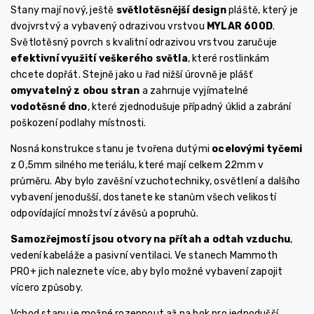
Stany mají nový, ještě
světlotěsnější
design
pláště, který je
dvojvrstvý a vybavený odrazivou vrstvou
MYLAR 600D
.
Světlotěsný povrch s kvalitní odrazivou vrstvou zaručuje
efektivní využití veškerého světla
, které rostlinkám
chcete dopřát. Stejně jako u řad nižší úrovně je plášť
omyvatelný z obou stran
a zahrnuje vyjímatelné
vodotěsné dno
, které zjednodušuje případný úklid a zabrání
poškození podlahy místnosti.
Nosná konstrukce stanu je tvořena dutými
ocelovými tyčemi
z 0,5mm silného meteriálu, které mají celkem 22mm v
průměru. Aby bylo zavěšní vzuchotechniky, osvětlení a dalšího
vybavení jenodušší, dostanete ke stanům všech velikostí
odpovídající množství závěsů a popruhů.
Samozřejmostí jsou otvory na přítah a odtah vzduchu
,
vedení kabeláže a pasivní ventilaci. Ve stanech Mammoth
PRO+ jich naleznete více, aby bylo možné vybavení zapojit
vícero způsoby.
Vchod stanu je možné rozepnout až na bok pro jednodušší