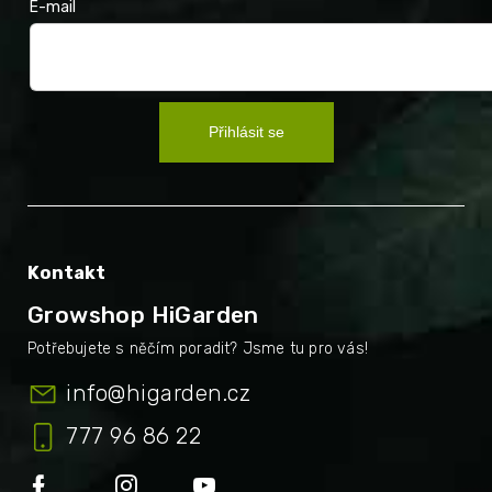
E-mail
Přihlásit se
Kontakt
Growshop HiGarden
info
@
higarden.cz
777 96 86 22