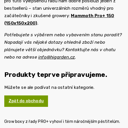
pro tuto vylepšenou řadu nám dobře poslouží jeden z
bestsellerů – stan univerzálních rozměrů vhodný pro
začátečníky i zkušené growery:
Mammoth Pro+ 150
(150x150x200)
.
Potřebujete s výběrem nebo vybavením stanu poradit?
Napadají vás nějaké dotazy ohledně zboží nebo
plánujete větší objednávku? Kontaktujte nás v chatu
nebo na adrese
info@higarden.cz
.
Produkty teprve připravujeme.
Můžete se ale podívat na ostatní kategorie.
Zpět do obchodu
Grow boxy z řady PRO+ vyhoví i těm náročnějším pěstitelům.