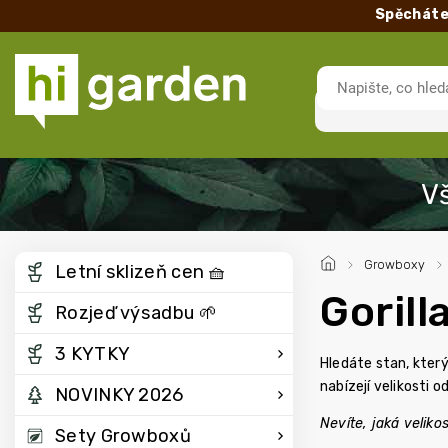
Spěcháte
/
Growboxy
/
Letní sklizeň cen 🧺
Gorill
Rozjeď výsadbu 🌱
3 KYTKY
Hledáte stan, který
nabízejí velikosti
NOVINKY 2026
Nevíte, jaká velik
Sety Growboxů