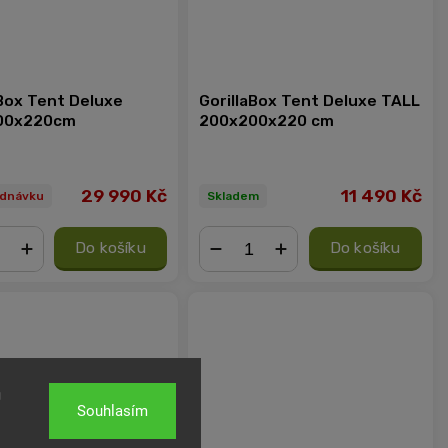
aBox Tent Deluxe
GorillaBox Tent Deluxe TALL
00x220cm
200x200x220 cm
29 990 Kč
11 490 Kč
ednávku
Skladem
Do košíku
Do košíku
+
−
+
u
Souhlasím