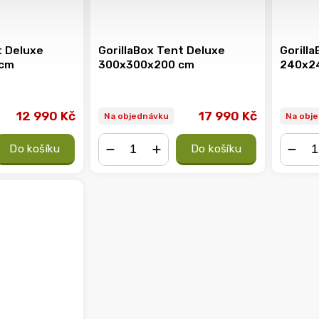
t Deluxe
GorillaBox Tent Deluxe
Gorill
 cm
300x300x200 cm
240x2
12 990 Kč
17 990 Kč
Na objednávku
Na obj
Do košíku
Do košíku
−
+
−