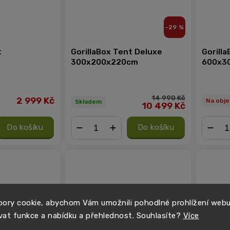
–29 %
t
GorillaBox Tent Deluxe
Gorill
300x200x220cm
600x3
14 990 Kč
2 999 Kč
Na obj
Skladem
10 499 Kč
Do košíku
Do košíku
−
+
−
ory cookie, abychom Vám umožnili pohodlné prohlížení web
vat funkce a nabídku a přehlednost. Souhlasíte?
Více