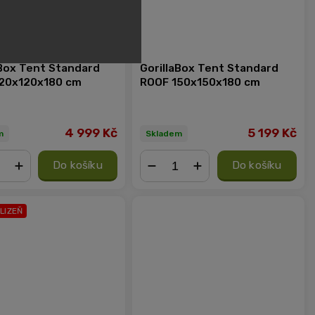
aBox Tent Standard
GorillaBox Tent Standard
20x120x180 cm
ROOF 150x150x180 cm
4 999 Kč
5 199 Kč
m
Skladem
Do košíku
Do košíku
+
−
+
KLIZEŇ