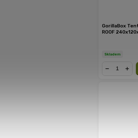
GorillaBox Ten
ROOF 240x120
Skladem
−
+