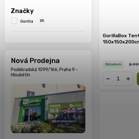
Značky
25
Gorilla
GorillaBox Ten
150x150x200c
Nová Prodejna
5 99
Skladem
Poděbradská 1099/166, Praha 9 -
Hloubětín
−
+