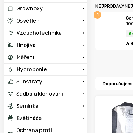
NEJPRODÁVANĚJ
Growboxy
Gor
Osvětlení
10
Vzduchotechnika
S
3 
Hnojiva
Měření
Hydroponie
Substráty
Doporučujem
Sadba a klonování
Semínka
Květináče
Ochrana proti