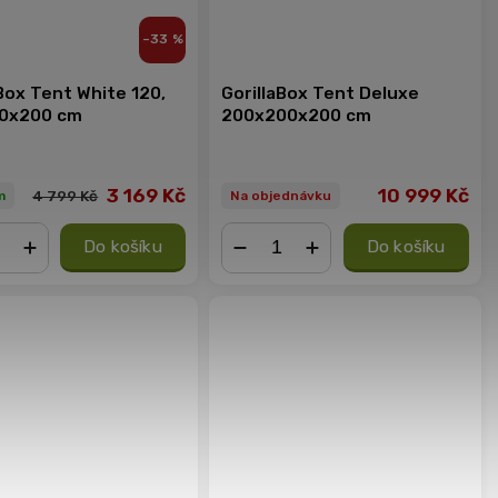
–33 %
Box Tent White 120,
GorillaBox Tent Deluxe
0x200 cm
200x200x200 cm
3 169 Kč
10 999 Kč
4 799 Kč
m
Na objednávku
Do košíku
Do košíku
+
−
+