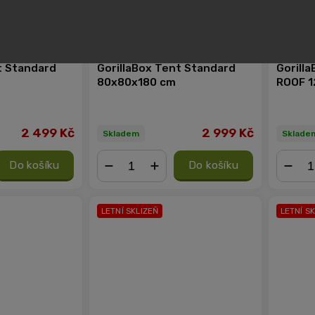
t Standard
GorillaBox Tent Standard
Gorill
80x80x180 cm
ROOF 1
2 499 Kč
2 999 Kč
Skladem
Sklade
Do košíku
Do košíku
−
+
−
LETNÍ SKLIZEŇ
LETNÍ S