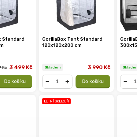
t Standard
GorillaBox Tent Standard
Gorill
cm
120x120x200 cm
300x1
3 499 Kč
3 990 Kč
9 Kč
Skladem
Sklade
Do košíku
Do košíku
−
+
−
LETNÍ SKLIZEŇ