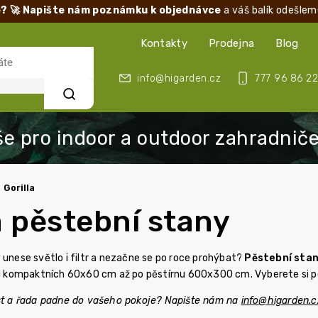
? 🚀 Napište nám poznámku k objednávce
a váš balík odešlem
Kontakty
Prodejna
Blog
info@higarden.cz
777 96 86 22
Hledat
Gorilla
a pěstební stany
 unese světlo i filtr a nezačne se po roce prohýbat?
Pěstební stan
 od kompaktních 60x60 cm až po pěstírnu 600x300 cm. Vyberete si pod
ost a řada padne do vašeho pokoje? Napište nám na
info@higarden.c