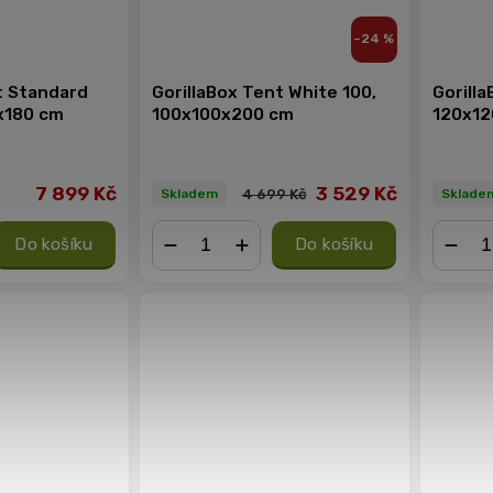
–24 %
t Standard
GorillaBox Tent White 100,
Gorilla
x180 cm
100x100x200 cm
120x12
7 899 Kč
3 529 Kč
4 699 Kč
Skladem
Sklade
Do košíku
Do košíku
−
+
−