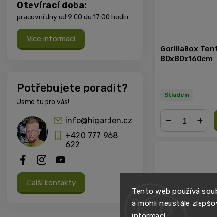
Otevírací doba:
pracovní dny od 9:00 do 17:00 hodin
Více informací
GorillaBox Ten
80x80x160cm
Potřebujete poradit?
Skladem
Jsme tu pro vás!
info@higarden.cz
+420 777 968
−
+
622
Další kontakty
Tento web používá soub
a mohli neustále zlepšo
informací