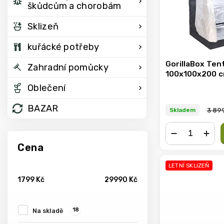
škůdcům a chorobám
Sklizeň
kuřácké potřeby
GorillaBox Ten
Zahradní pomůcky
100x100x200 
Oblečení
BAZAR
3 89
Skladem
Cena
−
+
LETNÍ SKLIZEŇ
1799
Kč
29990
Kč
18
Na skladě