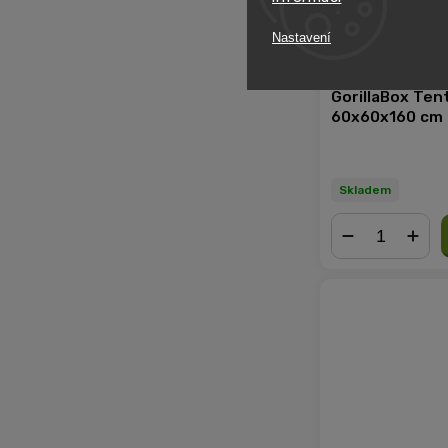
Nastavení
GorillaBox Ten
60x60x160 cm
Skladem
−
+