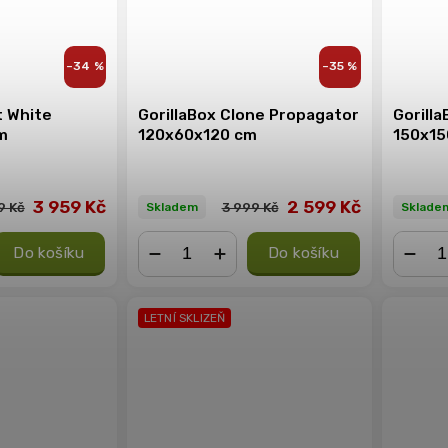
–34 %
–35 %
t White
GorillaBox Clone Propagator
Gorill
m
120x60x120 cm
150x1
3 959 Kč
2 599 Kč
9 Kč
3 999 Kč
Skladem
Sklade
Do košíku
Do košíku
−
+
−
LETNÍ SKLIZEŇ