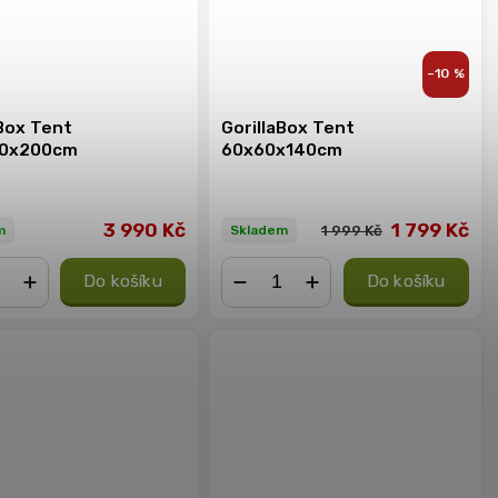
–10 %
aBox Tent
GorillaBox Tent
50x200cm
60x60x140cm
3 990 Kč
1 799 Kč
1 999 Kč
m
Skladem
Do košíku
Do košíku
+
−
+