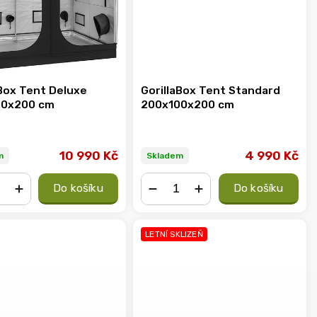
aBox Tent Deluxe
GorillaBox Tent Standard
50x200 cm
200x100x200 cm
10 990 Kč
4 990 Kč
m
Skladem
Do košíku
Do košíku
+
−
+
LETNÍ SKLIZEŇ