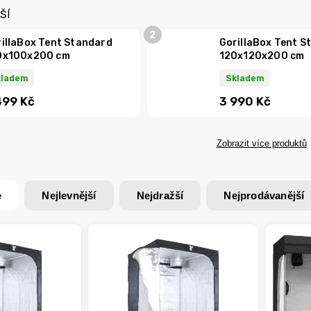
ŠÍ
illaBox Tent Standard
GorillaBox Tent S
0x100x200 cm
120x120x200 cm
kladem
Skladem
499 Kč
3 990 Kč
Zobrazit více produktů
e
Nejlevnější
Nejdražší
Nejprodávanější