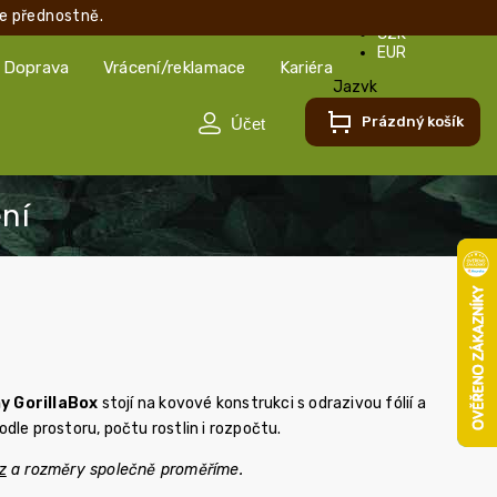
e přednostně.
CZK
EUR
Doprava
Vrácení/reklamace
Kariéra
Jazyk
Čeština
Prázdný košík
Čeština
Slovenčina
y GorillaBox
stojí na kovové konstrukci s odrazivou fólií a
le prostoru, počtu rostlin i rozpočtu.
z
a rozměry společně proměříme.