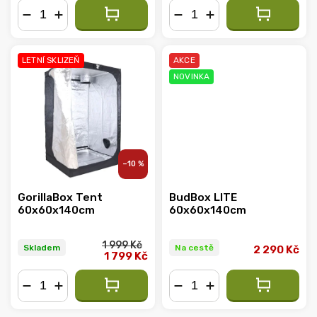
−
+
−
+
LETNÍ SKLIZEŇ
AKCE
NOVINKA
–10 %
GorillaBox Tent
BudBox LITE
60x60x140cm
60x60x140cm
1 999 Kč
Skladem
Na cestě
2 290 Kč
1 799 Kč
−
+
−
+