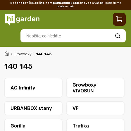
Spěcháte? 🚀 Napište nám poznámku k objednávce
a váš balík odešleme
přednostně.
Kontakty
Prodejna
Blog
Doprava
Vrácení/reklamace
Ka
Hledat
/
Growboxy
/
140 145
140 145
Growboxy
AC Infinity
VIVOSUN
URBANBOX stany
VF
Gorilla
Trafika