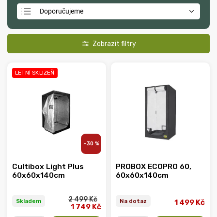
Doporučujeme
Nejlevnější
Nejdražší
Nejprodávanější
LETNÍ SKLIZEŇ
Abecedně
–30 %
Cultibox Light Plus
PROBOX ECOPRO 60,
60x60x140cm
60x60x140cm
2 499 Kč
Skladem
Na dotaz
1 499 Kč
1 749 Kč