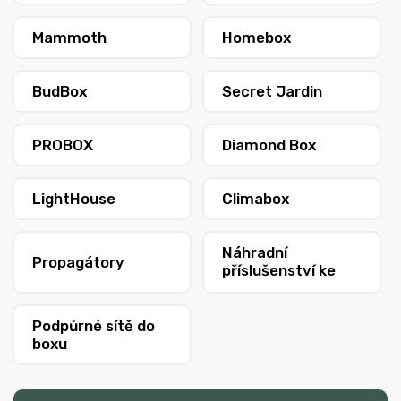
Mammoth
Homebox
BudBox
Secret Jardin
PROBOX
Diamond Box
LightHouse
Climabox
Náhradní
Propagátory
příslušenství ke
stanům
Podpůrné sítě do
boxu