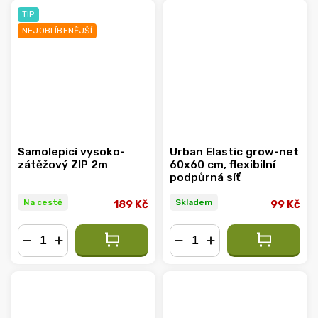
TIP
NEJOBLÍBENĚJŠÍ
Samolepicí vysoko-
Urban Elastic grow-net
zátěžový ZIP 2m
60x60 cm, flexibilní
podpůrná síť
Na cestě
Skladem
189 Kč
99 Kč
−
+
−
+