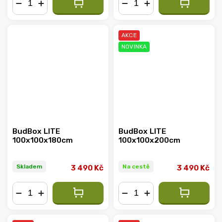
−
+
−
+
AKCE
NOVINKA
BudBox LITE
BudBox LITE
100x100x180cm
100x100x200cm
Skladem
Na cestě
3 490 Kč
3 490 Kč
−
+
−
+