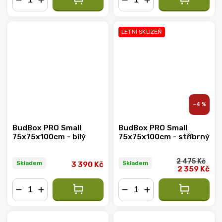
−
+
−
+
LETNÍ SKLIZEŇ
–4 %
BudBox PRO Small
BudBox PRO Small
75x75x100cm - bílý
75x75x100cm - stříbrný
2 475 Kč
Skladem
Skladem
3 390 Kč
2 359 Kč
−
+
−
+