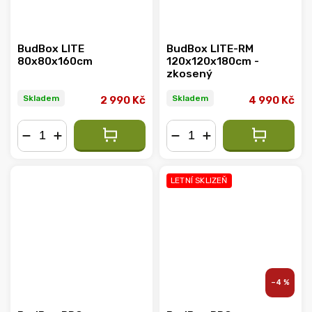
BudBox LITE
BudBox LITE-RM
80x80x160cm
120x120x180cm -
zkosený
Skladem
Skladem
2 990 Kč
4 990 Kč
−
+
−
+
LETNÍ SKLIZEŇ
–4 %