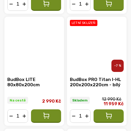
−
+
−
+
LETNÍ SKLIZEŇ
–7 %
BudBox LITE
BudBox PRO Titan I-HL
80x80x200cm
200x200x220cm - bílý
12 990 Kč
Na cestě
Skladem
2 990 Kč
11 959 Kč
−
+
−
+