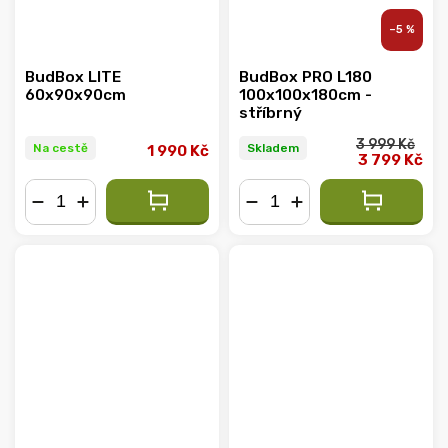
–5 %
BudBox LITE
BudBox PRO L180
60x90x90cm
100x100x180cm -
stříbrný
3 999 Kč
Na cestě
Skladem
1 990 Kč
3 799 Kč
−
+
−
+