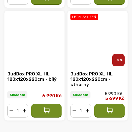
−
+
−
+
LETNÍ SKLIZEŇ
–4 %
BudBox PRO XL-HL
BudBox PRO XL-HL
120x120x220cm - bílý
120x120x220cm -
stříbrný
5 990 Kč
Skladem
Skladem
6 990 Kč
5 699 Kč
−
+
−
+