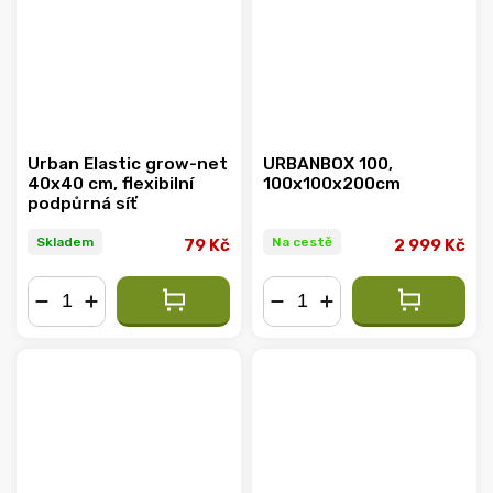
Urban Elastic grow-net
URBANBOX 100,
40x40 cm, flexibilní
100x100x200cm
podpůrná síť
Skladem
Na cestě
79 Kč
2 999 Kč
−
+
−
+