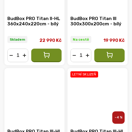
BudBox PRO Titan II-HL
BudBox PRO Titan III
360x240x220cm - bílý
300x300x200cm - bílý
Skladem
Na cestě
22 990 Kč
19 990 Kč
−
+
−
+
LETNÍ SKLIZEŇ
–4 %
BudBox PRO Titan III-HL
BudBox PRO Titan III-HL