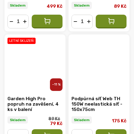
Skladem
Skladem
499 Kč
89 Kč
−
+
−
+
LETNÍ SKLIZEŇ
–11 %
Garden High Pro
Podpůrná síť Web TH
popruh na zavěšení, 4
150W neelastická síť -
ks v balení
150x75cm
89 Kč
Skladem
Skladem
175 Kč
79 Kč