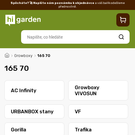
Spěcháte? 🚀 Napište nám poznámku k objednávce
a váš balík odešleme
přednostně.
Kontakty
Prodejna
Blog
Doprava
Vrácení/reklamace
Ka
Hledat
/
Growboxy
/
165 70
165 70
Growboxy
AC Infinity
VIVOSUN
URBANBOX stany
VF
Gorilla
Trafika