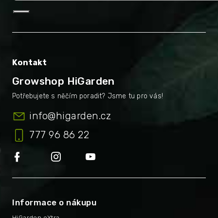
Kontakt
Growshop HiGarden
info
@
higarden.cz
777 96 86 22
Informace o nákupu
HiGarden eXtra