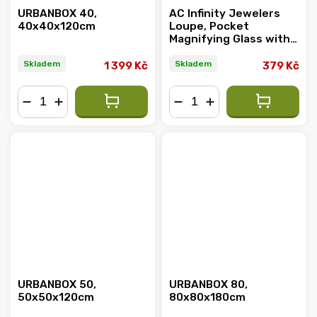
URBANBOX 40,
AC Infinity Jewelers
40x40x120cm
Loupe, Pocket
Magnifying Glass with
LED Light & Dual
Lenses
Skladem
Skladem
1 399 Kč
379 Kč
−
+
−
+
URBANBOX 50,
URBANBOX 80,
50x50x120cm
80x80x180cm