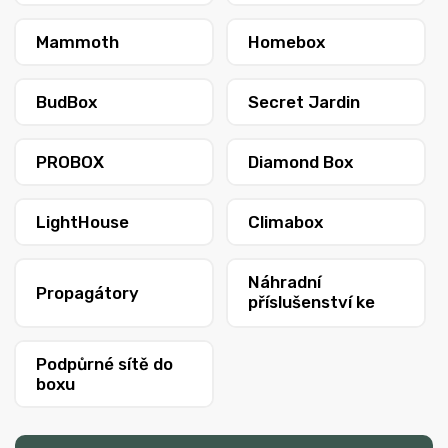
Mammoth
Homebox
BudBox
Secret Jardin
PROBOX
Diamond Box
LightHouse
Climabox
Náhradní
Propagátory
příslušenství ke
stanům
Podpůrné sítě do
boxu