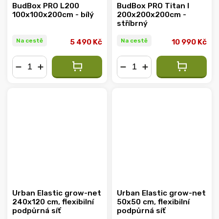
BudBox PRO L200
BudBox PRO Titan I
100x100x200cm - bílý
200x200x200cm -
stříbrný
Na cestě
Na cestě
5 490 Kč
10 990 Kč
−
+
−
+
Urban Elastic grow-net
Urban Elastic grow-net
240x120 cm, flexibilní
50x50 cm, flexibilní
podpůrná síť
podpůrná síť