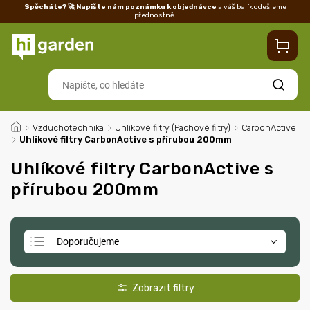
Spěcháte? 🚀 Napište nám poznámku k objednávce
a váš balík odešleme
přednostně.
Kontakty
Prodejna
Blog
Doprava
Vrácení/reklamace
Ka
Hledat
/
Vzduchotechnika
/
Uhlíkové filtry (Pachové filtry)
/
CarbonActive
/
Uhlíkové filtry CarbonActive s přírubou 200mm
Uhlíkové filtry CarbonActive s
přírubou 200mm
Doporučujeme
Nejlevnější
Nejdražší
Nejprodávanější