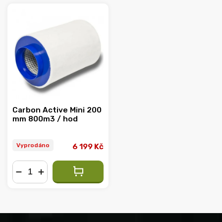
Abecedně
Carbon Active Mini 200
mm 800m3 / hod
Vyprodáno
6 199 Kč
−
+