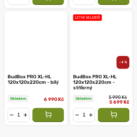
−
+
−
+
LETNÍ SKLIZEŇ
–4 %
BudBox PRO XL-HL
BudBox PRO XL-HL
120x120x220cm - bílý
120x120x220cm -
stříbrný
5 990 Kč
Skladem
Skladem
6 990 Kč
5 699 Kč
−
+
−
+