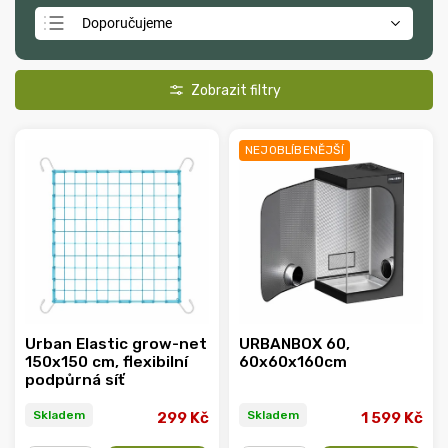
Doporučujeme
Nejlevnější
Nejdražší
Nejprodávanější
NEJOBLÍBENĚJŠÍ
Abecedně
Urban Elastic grow-net
URBANBOX 60,
150x150 cm, flexibilní
60x60x160cm
podpůrná síť
Skladem
Skladem
299 Kč
1 599 Kč