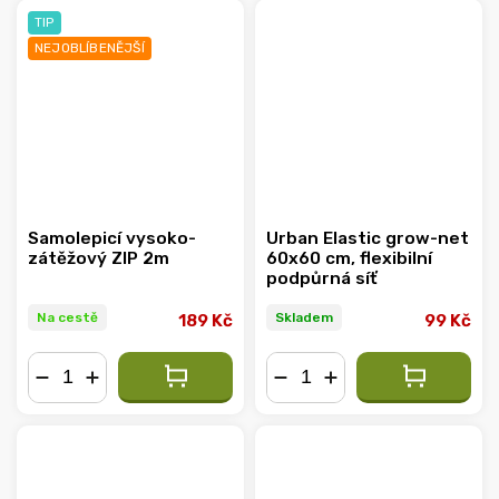
TIP
NEJOBLÍBENĚJŠÍ
Samolepicí vysoko-
Urban Elastic grow-net
zátěžový ZIP 2m
60x60 cm, flexibilní
podpůrná síť
Na cestě
Skladem
189 Kč
99 Kč
−
+
−
+