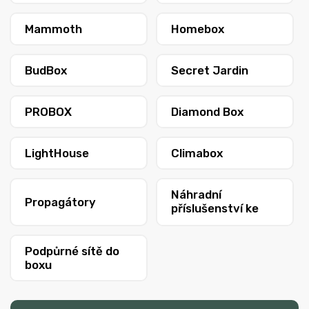
Mammoth
Homebox
BudBox
Secret Jardin
PROBOX
Diamond Box
LightHouse
Climabox
Náhradní
Propagátory
příslušenství ke
stanům
Podpůrné sítě do
boxu