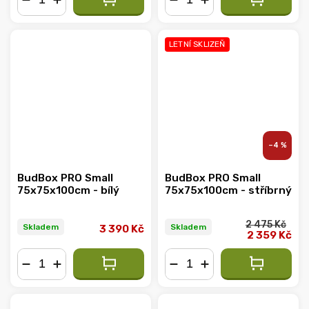
−
+
−
+
LETNÍ SKLIZEŇ
–4 %
BudBox PRO Small
BudBox PRO Small
75x75x100cm - bílý
75x75x100cm - stříbrný
2 475 Kč
Skladem
Skladem
3 390 Kč
2 359 Kč
−
+
−
+