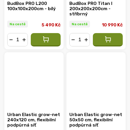
BudBox PRO L200
BudBox PRO Titan I
100x100x200cm - bílý
200x200x200cm -
stříbrný
Na cestě
Na cestě
5 490 Kč
10 990 Kč
−
+
−
+
Urban Elastic grow-net
Urban Elastic grow-net
240x120 cm, flexibilní
50x50 cm, flexibilní
podpůrná síť
podpůrná síť