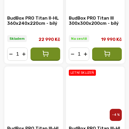
BudBox PRO Titan II-HL
BudBox PRO Titan III
360x240x220cm - bílý
300x300x200cm - bílý
Skladem
Na cestě
22 990 Kč
19 990 Kč
−
+
−
+
LETNÍ SKLIZEŇ
–4 %
BudBox PRO Titan III-HL
BudBox PRO Titan III-HL