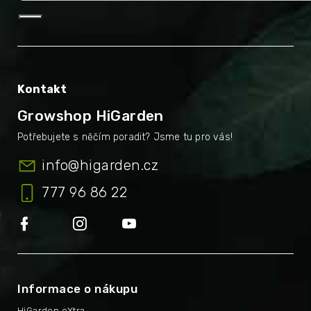
Kontakt
Growshop HiGarden
info
@
higarden.cz
777 96 86 22
Informace o nákupu
HiGarden eXtra