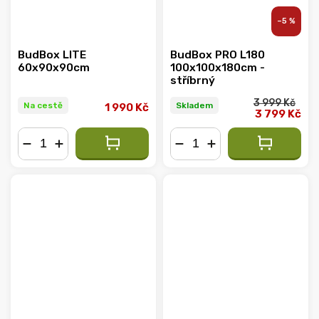
–5 %
BudBox LITE
BudBox PRO L180
60x90x90cm
100x100x180cm -
stříbrný
3 999 Kč
Na cestě
Skladem
1 990 Kč
3 799 Kč
−
+
−
+