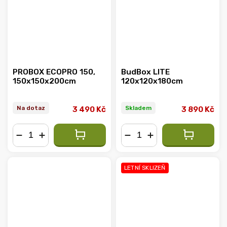
PROBOX ECOPRO 150,
BudBox LITE
150x150x200cm
120x120x180cm
Na dotaz
Skladem
3 490 Kč
3 890 Kč
−
+
−
+
LETNÍ SKLIZEŇ