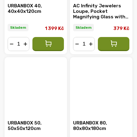
URBANBOX 40,
AC Infinity Jewelers
40x40x120cm
Loupe, Pocket
Magnifying Glass with
LED Light & Dual
Lenses
Skladem
Skladem
1 399 Kč
379 Kč
−
+
−
+
URBANBOX 50,
URBANBOX 80,
50x50x120cm
80x80x180cm