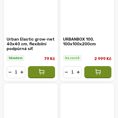
Urban Elastic grow-net
URBANBOX 100,
40x40 cm, flexibilní
100x100x200cm
podpůrná síť
Skladem
Na cestě
79 Kč
2 999 Kč
−
+
−
+