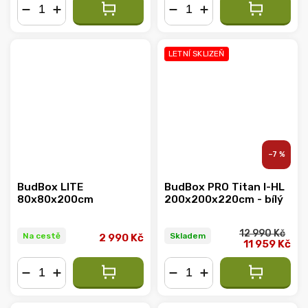
−
+
−
+
LETNÍ SKLIZEŇ
–7 %
BudBox LITE
BudBox PRO Titan I-HL
80x80x200cm
200x200x220cm - bílý
12 990 Kč
Na cestě
Skladem
2 990 Kč
11 959 Kč
−
+
−
+