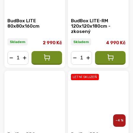
BudBox LITE
BudBox LITE-RM
80x80x160cm
120x120x180cm -
zkosený
Skladem
Skladem
2 990 Kč
4 990 Kč
−
+
−
+
LETNÍ SKLIZEŇ
–4 %