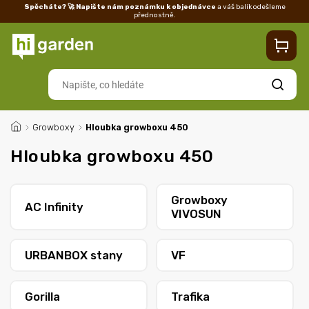
Spěcháte? 🚀 Napište nám poznámku k objednávce
a váš balík odešleme
přednostně.
Kontakty
Prodejna
Blog
Doprava
Vrácení/reklamace
Ka
Hledat
/
Growboxy
/
Hloubka growboxu 450
Hloubka growboxu 450
Growboxy
AC Infinity
VIVOSUN
URBANBOX stany
VF
Gorilla
Trafika