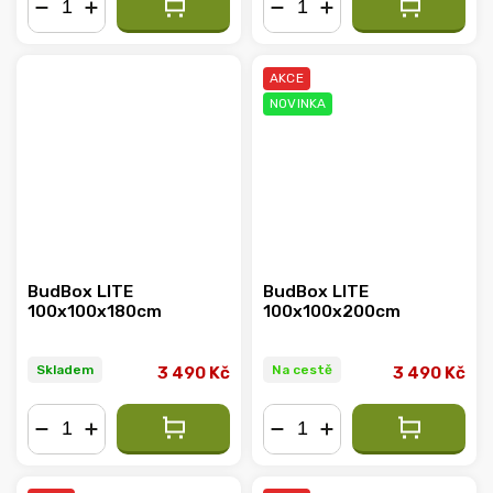
−
+
−
+
AKCE
NOVINKA
BudBox LITE
BudBox LITE
100x100x180cm
100x100x200cm
Skladem
Na cestě
3 490 Kč
3 490 Kč
−
+
−
+