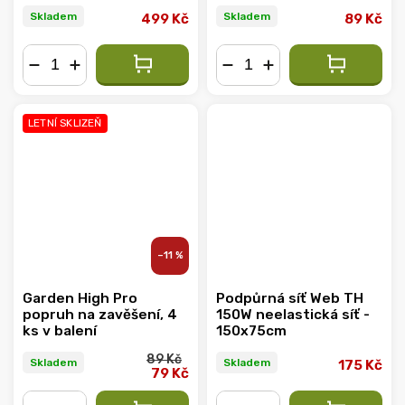
Skladem
Skladem
499 Kč
89 Kč
−
+
−
+
LETNÍ SKLIZEŇ
–11 %
Garden High Pro
Podpůrná síť Web TH
popruh na zavěšení, 4
150W neelastická síť -
ks v balení
150x75cm
89 Kč
Skladem
Skladem
175 Kč
79 Kč