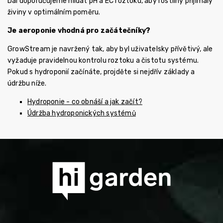
Dál doporučujeme hlídat pH a EC roztoku, aby rostliny přijímaly
živiny v optimálním poměru.
Je aeroponie vhodná pro začátečníky?
GrowStream je navržený tak, aby byl uživatelsky přívětivý, ale
vyžaduje pravidelnou kontrolu roztoku a čistotu systému.
Pokud s hydroponií začínáte, projděte si nejdřív základy a
údržbu níže.
Hydroponie - co obnáší a jak začít?
Údržba hydroponických systémů