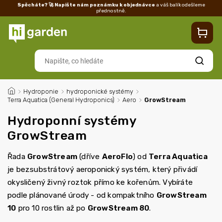
Spěcháte? 🚀 Napište nám poznámku k objednávce
a váš balík odešleme
přednostně.
Kontakty
Prodejna
Blog
Doprava
Vrácení/reklamace
Ka
Hledat
/
Hydroponie
/
hydroponické systémy
/
Terra Aquatica (General Hydroponics)
/
Aero
/
GrowStream
Hydroponní systémy
GrowStream
Řada
GrowStream
(dříve
AeroFlo
) od
Terra Aquatica
je bezsubstrátový aeroponický systém, který přivádí
okysličený živný roztok přímo ke kořenům. Vybíráte
podle plánované úrody - od kompaktního
GrowStream
10
pro 10 rostlin až po
GrowStream 80
.