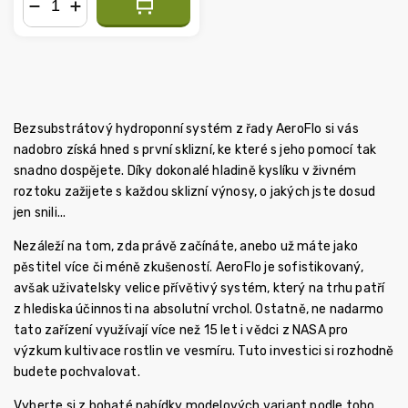
−
+
Bezsubstrátový hydroponní systém z řady AeroFlo si vás
nadobro získá hned s první sklizní, ke které s jeho pomocí tak
snadno dospějete. Díky dokonalé hladině kyslíku v živném
roztoku zažijete s každou sklizní výnosy, o jakých jste dosud
jen snili...
Nezáleží na tom, zda právě začínáte, anebo už máte jako
pěstitel více či méně zkušeností. AeroFlo je sofistikovaný,
avšak uživatelsky velice přívětivý systém, který na trhu patří
z hlediska účinnosti na absolutní vrchol. Ostatně, ne nadarmo
tato zařízení využívají více než 15 let i vědci z NASA pro
výzkum kultivace rostlin ve vesmíru. Tuto investici si rozhodně
budete pochvalovat.
Vyberte si z bohaté nabídky modelových variant podle toho,