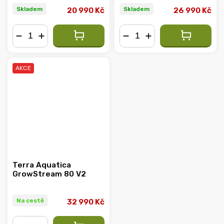
Skladem
Skladem
20 990 Kč
26 990 Kč
−
+
−
+
AKCE
Terra Aquatica
GrowStream 80 V2
Na cestě
32 990 Kč