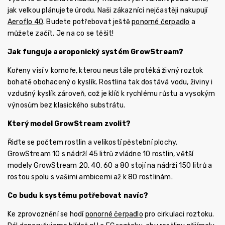
jak velkou plánujete úrodu. Naši zákazníci nejčastěji nakupují
Aeroflo 40
. Budete potřebovat ještě
ponorné čerpadlo
a
můžete začít. Je na co se těšit!
Jak funguje aeroponický systém GrowStream?
Kořeny visí v komoře, kterou neustále protéká živný roztok
bohatě obohacený o kyslík. Rostlina tak dostává vodu, živiny i
vzdušný kyslík zároveň, což je klíč k rychlému růstu a vysokým
výnosům bez klasického substrátu.
Který model GrowStream zvolit?
Řiďte se počtem rostlin a velikostí pěstební plochy.
GrowStream 10 s nádrží 45 litrů zvládne 10 rostlin, větší
modely GrowStream 20, 40, 60 a 80 stojí na nádrži 150 litrů a
rostou spolu s vašimi ambicemi až k 80 rostlinám.
Co budu k systému potřebovat navíc?
Ke zprovoznění se hodí
ponorné čerpadlo
pro cirkulaci roztoku.