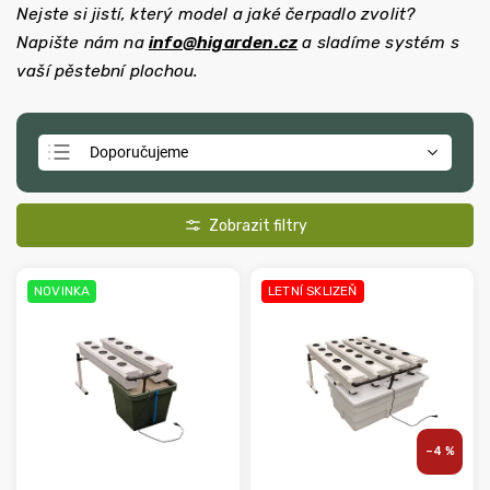
Nejste si jistí, který model a jaké čerpadlo zvolit?
Napište nám na
info@higarden.cz
a sladíme systém s
vaší pěstební plochou.
Doporučujeme
Nejlevnější
Nejdražší
Nejprodávanější
NOVINKA
LETNÍ SKLIZEŇ
Abecedně
–4 %