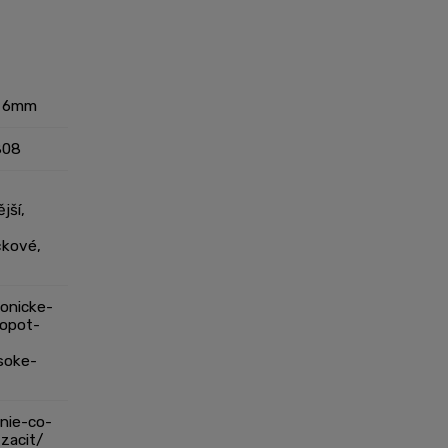
í 6mm
808
jší
,
čkové
,
onicke-
opot-
-
soke-
nie-co-
-zacit/