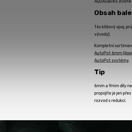
AQUAvalve5 zvolte
Obsah bale
1 ks křížový spoj, p
vývody).
Kompletní sortimen
AutoPot 6mm (dopr
AutoPot systémy
.
Tip
6mm a 9mm díly nel
propojíte je jen př
rozvod s redukcí.