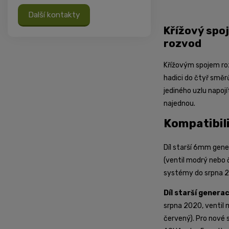
Další kontakty
Křížový spo
rozvod
Křížovým spojem 
hadici do čtyř směr
jediného uzlu napoj
najednou.
Kompatibil
Díl starší 6mm gen
(ventil modrý nebo
systémy do srpna 2
Díl starší genera
srpna 2020, ventil
červený). Pro nové