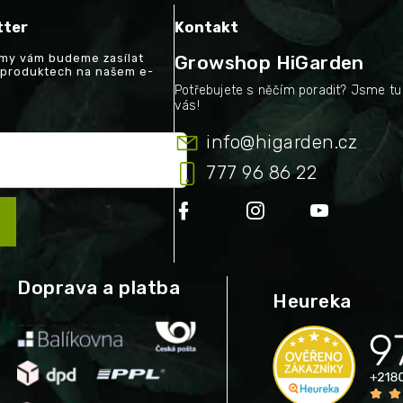
tter
Kontakt
a my vám budeme zasílat
Growshop HiGarden
 produktech na našem e-
info
@
higarden.cz
777 96 86 22
Doprava a platba
Heureka