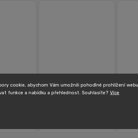
T spoj
Autopot 6 mm hadice - 1m
Autopo
ory cookie, abychom Vám umožnili pohodlné prohlížení web
vat funkce a nabídku a přehlednost. Souhlasíte?
Více
15 Kč
25 Kč
Skladem
Sklade
Do košíku
Do košíku
−
+
−