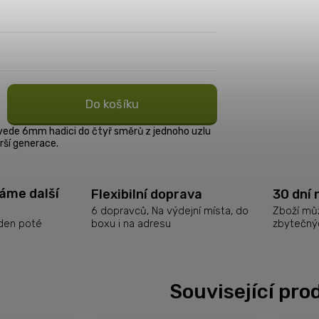
Do košíku
zvede 6mm hadici do čtyř směrů z jednoho uzlu
rší generace.
láme další
Flexibilní doprava
30 dní 
6 dopravců, Na výdejní místa, do
Zboží můž
boxu i na adresu
zbytečný
 den poté
Související pro