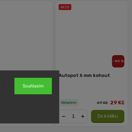
AKCE
–40 %
t 6 mm přímý spoj
Autopot 6 mm kohout
u
Souhlasím
9 Kč
29 Kč
49 Kč
m
Skladem
Do košíku
Do košíku
+
−
+