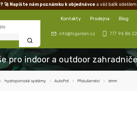
? 🚀 Napište nám poznámku k objednávce
a váš balík odešlem
Kontakty
Prodejna
Blog
info@higarden.cz
777 96 86 22
Hledat
/
hydroponické systémy
/
AutoPot
/
Příslušenství
/
6mm