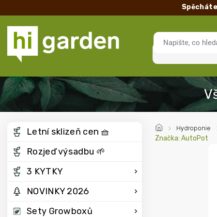
Spěcháte
/
Hydroponie
Letní sklizeň cen 🧺
Značka:
AutoPot
Rozjeď výsadbu 🌱
3 KYTKY
NOVINKY 2026
Sety Growboxů