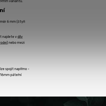
 9mm variantu.
ní
růměr 6 mm (čtyři
t najdete v
díly
odej)
nebo mezi
ze spojit napřímo -
es 16mm páteřní