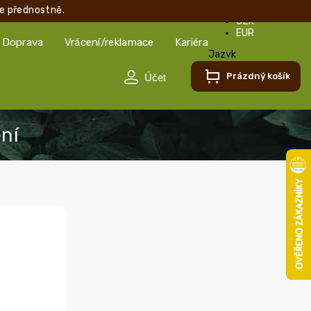
e přednostně.
CZK
EUR
Doprava
Vrácení/reklamace
Kariéra
Jazyk
Čeština
Prázdný košík
Čeština
Slovenčina