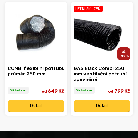
LETNÍ SKLIZEŇ
Nejprodávanější
–40 %
COMBI flexibilní potrubí,
GAS Black Combi 250
průměr 250 mm
mm ventilační potrubí
zpevněné
Skladem
Skladem
649 Kč
799 Kč
od
od
Detail
Detail