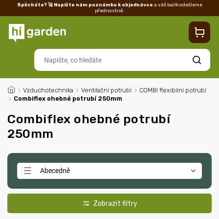
Spěcháte? 🚀 Napište nám poznámku k objednávce
a váš balík odešleme
přednostně.
Kontakty
Prodejna
Blog
Doprava
Vrácení/reklamace
Ka
Hledat
/
Vzduchotechnika
/
Ventilační potrubí
/
COMBI flexibilní potrubí
/
Combiflex ohebné potrubí 250mm
Combiflex ohebné potrubí
250mm
Abecedně
Doporučujeme
Nejlevnější
Nejdražší