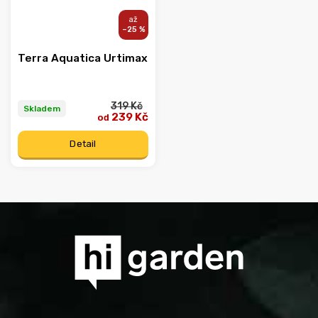
–25 %
Terra Aquatica Urtimax
319 Kč
Skladem
239 Kč
od
Detail