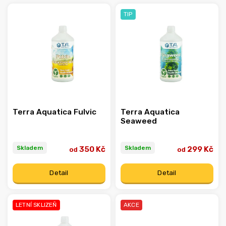
TIP
Abecedně
Terra Aquatica Fulvic
Terra Aquatica
Seaweed
Skladem
Skladem
350 Kč
299 Kč
od
od
Detail
Detail
LETNÍ SKLIZEŇ
AKCE