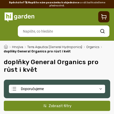
Spěcháte? 🚀 Napište nám poznámku k objednávce
a váš balík odešleme
přednostně.
Kontakty
Prodejna
Blog
Doprava
Vrácení/reklamace
Ka
Hledat
/
Hnojiva
/
Terra Aqautica (General Hydroponics)
/
Organics
/
doplňky General Organics pro růst i květ
doplňky General Organics pro
růst i květ
Doporučujeme
Nejlevnější
Nejdražší
Nejprodávanější