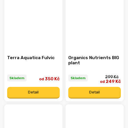
Terra Aquatica Fulvic
Organics Nutrients BIG
plant
299 Kč
Skladem
Skladem
350 Kč
od
249 Kč
od
Detail
Detail