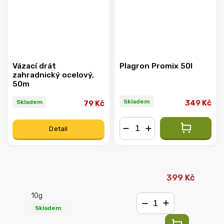
Vázací drát
Plagron Promix 50l
zahradnický ocelový,
50m
Skladem
Skladem
349 Kč
79 Kč
Detail
−
+
399 Kč
10g
Skladem
−
+