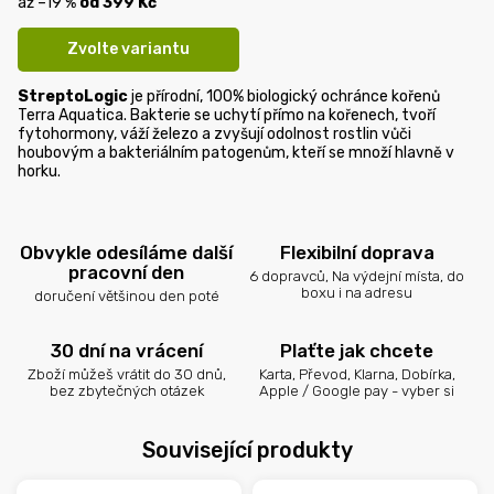
až –19 %
od
399 Kč
Zvolte variantu
StreptoLogic
je přírodní, 100% biologický ochránce kořenů
Terra Aquatica. Bakterie se uchytí přímo na kořenech, tvoří
fytohormony, váží železo a zvyšují odolnost rostlin vůči
houbovým a bakteriálním patogenům, kteří se množí hlavně v
horku.
Obvykle odesíláme další
Flexibilní doprava
pracovní den
6 dopravců, Na výdejní místa, do
boxu i na adresu
doručení většinou den poté
30 dní na vrácení
Plaťte jak chcete
Zboží můžeš vrátit do 30 dnů,
Karta, Převod, Klarna, Dobírka,
bez zbytečných otázek
Apple / Google pay - vyber si
Související produkty