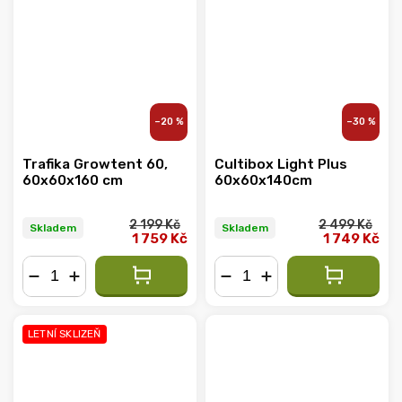
–20 %
–30 %
Trafika Growtent 60,
Cultibox Light Plus
60x60x160 cm
60x60x140cm
2 199 Kč
2 499 Kč
Skladem
Skladem
1 759 Kč
1 749 Kč
−
+
−
+
LETNÍ SKLIZEŇ