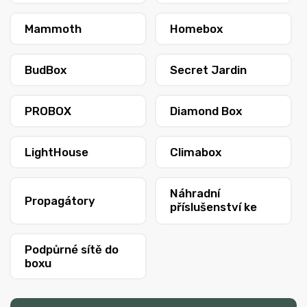
Mammoth
Homebox
BudBox
Secret Jardin
PROBOX
Diamond Box
LightHouse
Climabox
Náhradní
Propagátory
příslušenství ke
stanům
Podpůrné sítě do
boxu