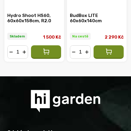
Hydro Shoot HS60,
BudBox LITE
60x60x158cm, R2.0
60x60x140cm
Skladem
Na cestě
1 500 Kč
2 290 Kč
−
+
−
+