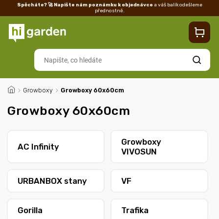
Spěcháte? 🚀 Napište nám poznámku k objednávce
a váš balík odešleme
přednostně.
Kontakty
Prodejna
Blog
Doprava
Vrácení/reklamace
Ka
Hledat
/
Growboxy
/
Growboxy 60x60cm
Growboxy 60x60cm
Growboxy
AC Infinity
VIVOSUN
URBANBOX stany
VF
Gorilla
Trafika