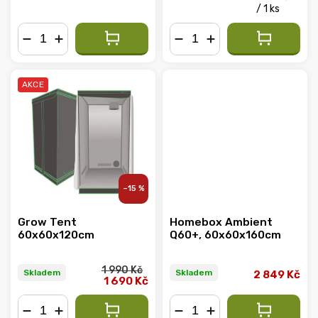
/ 1 ks
−
+
−
+
AKCE
–15 %
Grow Tent
Homebox Ambient
60x60x120cm
Q60+, 60x60x160cm
1 990 Kč
Skladem
Skladem
2 849 Kč
1 690 Kč