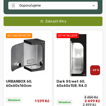
Doporučujeme
Nejlevnější
Nejdražší
Nejprodávanější
NEJOBLÍBENĚJŠÍ
LETNÍ SKLIZEŇ
Abecedně
–23 %
URBANBOX 60,
Dark Street 60,
60x60x160cm
60x60x158, R4.0
3 250 Kč
Skladem
1 599 Kč
2 499 Kč
Skladem
2 499 Kč