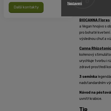
Nastavení
tvorbu silných, vit
Další kontakty
kořenového systém
BIOCANNA Flores
a Vegan hnojivo s o
pro bohaté kvetení 
výslednou chuť a vů
Canna Rhizotoni
kořenový stimuláto
urychluje tvorbu i r
zdravé prostředí ko
3 semínka
legendár
nadstandardním vý
Návod na pěstová
uvnitř krabice.
Tip