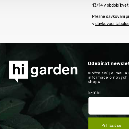
13/14 v období kvet
Přesné dávkování pr
v
dávkovací tabulc
Odebírat newsle
Vložte svůj e-mail 
informace o nových
shopu.
E-mail
Přihlásit se