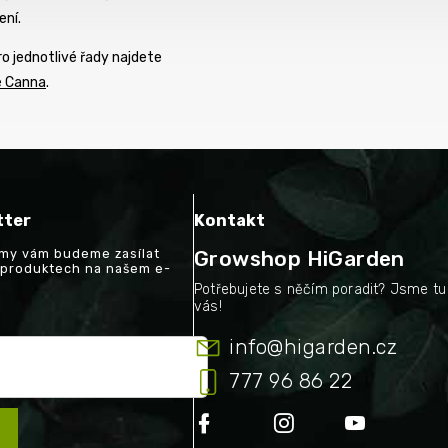
ení.
o jednotlivé řady najdete
e Canna
.
tter
Kontakt
a my vám budeme zasílat
Growshop HiGarden
 produktech na našem e-
info
@
higarden.cz
777 96 86 22