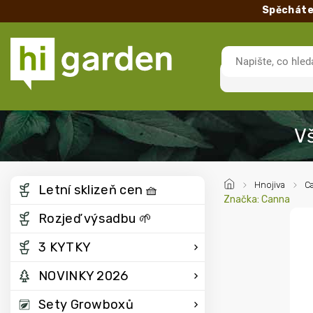
Spěcháte
/
Hnojiva
/
C
Letní sklizeň cen 🧺
Značka:
Canna
Rozjeď výsadbu 🌱
3 KYTKY
NOVINKY 2026
Sety Growboxů