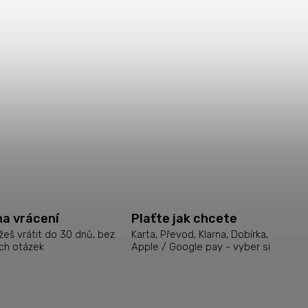
na vrácení
Plaťte jak chcete
eš vrátit do 30 dnů, bez
Karta, Převod, Klarna, Dobírka,
ch otázek
Apple / Google pay - vyber si