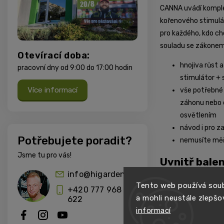
CANNA uvádí komplet
kořenového stimulát
pro každého, kdo ch
souladu se zákonem
Otevírací doba:
hnojiva růst 
pracovní dny od 9:00 do 17:00 hodin
stimulátor +
Více informací
vše potřebné
záhonu nebo
osvětlením
návod i pro z
Potřebujete poradit?
nemusíte měři
Jsme tu pro vás!
Uvnitř balen
info@higarden.cz
BIOCANNA Vega
50
Tento web používá soub
+420 777 968
certifikované Bio a
a mohli neustále zlepšo
622
všech nezbytných ži
informací
potřebují během růs