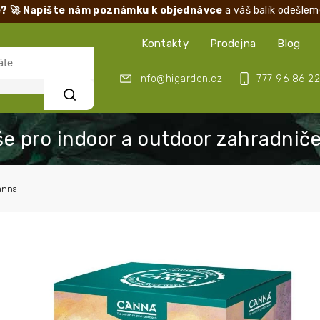
? 🚀 Napište nám poznámku k objednávce
a váš balík odešlem
Kontakty
Prodejna
Blog
info@higarden.cz
777 96 86 22
Hledat
anna