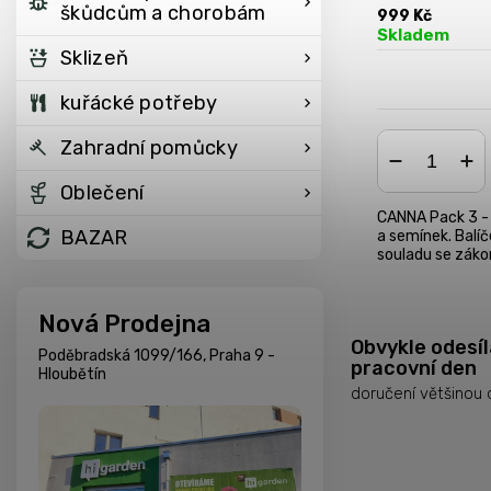
škůdcům a chorobám
999 Kč
Skladem
Sklizeň
kuřácké potřeby
Zahradní pomůcky
Oblečení
−
+
CANNA Pack 3 - 
BAZAR
a semínek. Balíč
souladu se zák
Nová Prodejna
Obvykle odesí
Poděbradská 1099/166, Praha 9 -
pracovní den
Hloubětín
doručení většinou