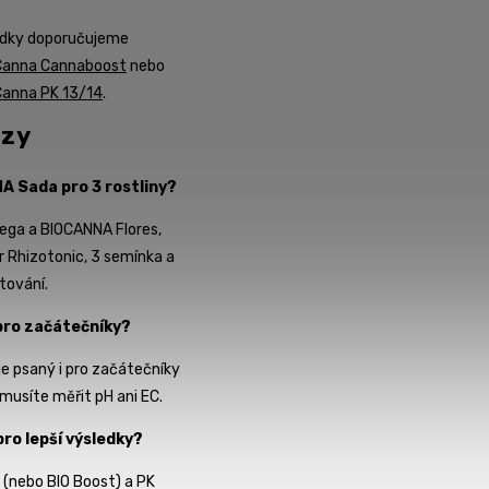
ledky doporučujeme
Canna Cannaboost
nebo
Canna PK 13/14
.
azy
A Sada pro 3 rostliny?
ega a BIOCANNA Flores,
 Rhizotonic, 3 semínka a
tování.
pro začátečníky?
je psaný i pro začátečníky
emusíte měřit pH ani EC.
pro lepší výsledky?
 (nebo BIO Boost) a PK