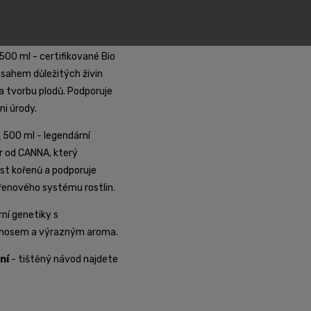
álních výhonků a bujného
u.
500 ml - certifikované Bio
bsahem důležitých živin
a tvorbu plodů. Podporuje
ni úrody.
c
500 ml - legendární
r od CANNA, který
ůst kořenů a podporuje
řenového systému rostlin.
ní genetiky s
nosem a výrazným aroma.
ní
- tištěný návod najdete