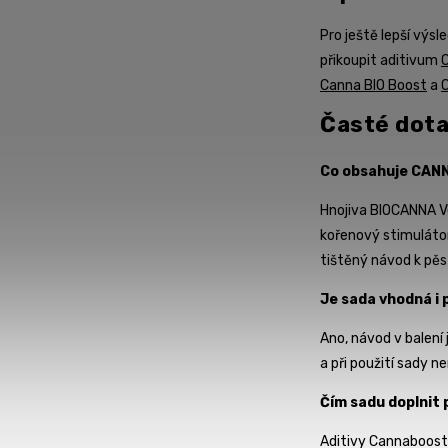
Pro ještě lepší výs
přikoupit aditivum
Canna BIO Boost
a
Časté dot
Co obsahuje CANN
Hnojiva BIOCANNA V
kořenový stimulátor
tištěný návod k pěs
Je sada vhodná i 
Ano, návod v balení 
a při použití sady n
Čím sadu doplnit 
Aditivy Cannaboost