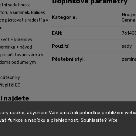
Doplňkové parametry
ní sadu hnojiv,
oru a semínek. Balíček
Hnojiv
Kategorie
:
Canna
ce pěstovat s radostí a v
.
EAN
:
76140
a květ + kořenový
Použití
:
sady
 semínka + návod
 pro pěstování venku v
Pěstební styl
:
zemin
 doma pod umělým
ačátečníky
t pH či EC
í najdete
0 ml - kompletní
ory cookie, abychom Vám umožnili pohodlné prohlížení web
 Vegan hnojivo s obsahem
vat funkce a nabídku a přehlednost. Souhlasíte?
Více
vin, které rostliny
tové fáze. Stimuluje