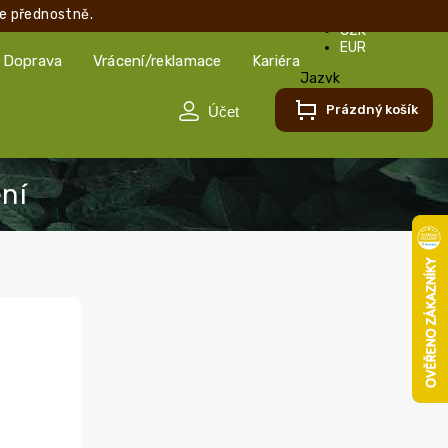
e přednostně.
CZK
EUR
Doprava
Vrácení/reklamace
Kariéra
Jazyk
Čeština
Prázdný košík
Čeština
Slovenčina