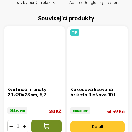
bez zbytečných otázek
Apple / Google pay - vyber si
Související produkty
TIP
Květináč hranatý
Kokosová lisovaná
20x20x23cm, 5,7l
briketa BioNova 10 L
Skladem
Skladem
28 Kč
59 Kč
od
Detail