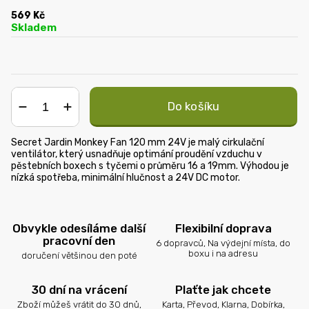
569 Kč
Skladem
Do košíku
−
+
Secret Jardin Monkey Fan 120 mm 24V je malý cirkulační
ventilátor, který usnadňuje optimání proudění vzduchu v
pěstebních boxech s tyčemi o průměru 16 a 19mm. Výhodou je
nízká spotřeba, minimální hlučnost a 24V DC motor.
Obvykle odesíláme další
Flexibilní doprava
pracovní den
6 dopravců, Na výdejní místa, do
boxu i na adresu
doručení většinou den poté
30 dní na vrácení
Plaťte jak chcete
Zboží můžeš vrátit do 30 dnů,
Karta, Převod, Klarna, Dobírka,