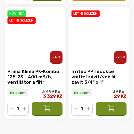
−
+
NOVINKA
LETNÍ SKLIZEŇ
LETNÍ SKLIZEŇ
–4 %
–25 %
Prima Klima PK-Kombo
Irritec PP redukce
125-2S - 400 m3/h,
vnitřní závit/vnější
ventilátor a filtr
závit 3/4" x 1"
3 499 Kč
39 Kč
Skladem
Skladem
3 329 Kč
29 Kč
−
+
−
+