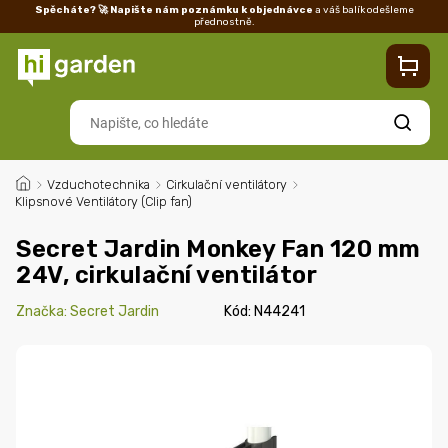
Spěcháte? 🚀 Napište nám poznámku k objednávce
a váš balík odešleme
přednostně.
Kontakty
Prodejna
Blog
Doprava
Vrácení/reklamace
Ka
Hledat
/
Vzduchotechnika
/
Cirkulační ventilátory
/
Klipsnové Ventilátory (Clip fan)
Secret Jardin Monkey Fan 120 mm
24V, cirkulační ventilátor
Značka:
Secret Jardin
Kód:
N44241