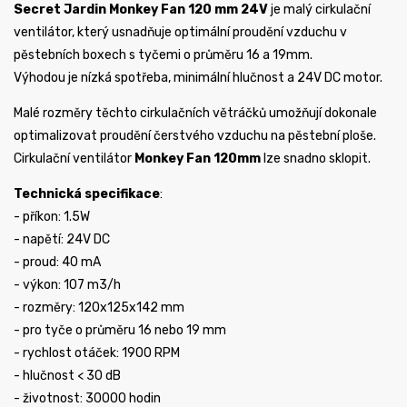
Secret Jardin Monkey Fan 120 mm 24V
je malý cirkulační
ventilátor, který usnadňuje optimální proudění vzduchu v
pěstebních boxech s tyčemi o průměru 16 a 19mm.
Výhodou je nízká spotřeba, minimální hlučnost a 24V DC motor.
Malé rozměry těchto cirkulačních větráčků umožňují dokonale
optimalizovat proudění čerstvého vzduchu na pěstební ploše.
Cirkulační ventilátor
Monkey Fan 120mm
lze snadno sklopit.
Technická specifikace
:
- příkon: 1.5W
- napětí: 24V DC
- proud: 40 mA
- výkon: 107 m3/h
- rozměry: 120x125x142 mm
- pro tyče o průměru 16 nebo 19 mm
- rychlost otáček: 1900 RPM
- hlučnost < 30 dB
- životnost: 30000 hodin