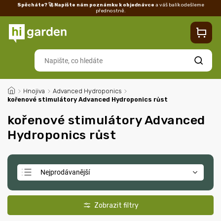
Spěcháte? 🚀 Napište nám poznámku k objednávce
a váš balík odešleme
přednostně.
Kontakty
Prodejna
Blog
Doprava
Vrácení/reklamace
Ka
Hledat
/
Hnojiva
/
Advanced Hydroponics
/
kořenové stimulátory Advanced Hydroponics růst
kořenové stimulátory Advanced
Hydroponics růst
Nejprodávanější
Doporučujeme
Nejlevnější
Nejdražší