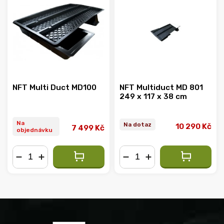
NFT Multi Duct MD100
NFT Multiduct MD 801
249 x 117 x 38 cm
Na
Na dotaz
10 290 Kč
7 499 Kč
objednávku
−
+
−
+