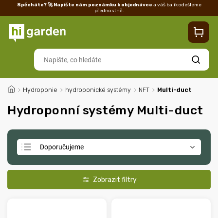
Spěcháte? 🚀 Napište nám poznámku k objednávce
a váš balík odešleme
přednostně.
Kontakty
Prodejna
Blog
Doprava
Vrácení/reklamace
Ka
Hledat
/
Hydroponie
/
hydroponické systémy
/
NFT
/
Multi-duct
Hydroponní systémy Multi-duct
Doporučujeme
Nejlevnější
Nejdražší
Nejprodávanější
Abecedně