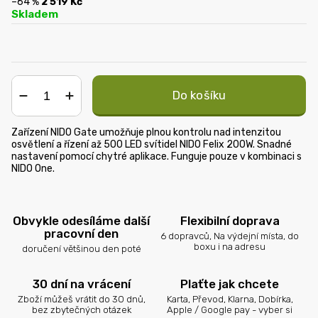
–64 %
2 519 Kč
Skladem
Do košíku
−
+
Zařízení NIDO Gate umožňuje plnou kontrolu nad intenzitou
osvětlení a řízení až 500 LED svítidel NIDO Felix 200W. Snadné
nastavení pomocí chytré aplikace. Funguje pouze v kombinaci s
NIDO One.
Obvykle odesíláme další
Flexibilní doprava
pracovní den
6 dopravců, Na výdejní místa, do
boxu i na adresu
doručení většinou den poté
30 dní na vrácení
Plaťte jak chcete
Zboží můžeš vrátit do 30 dnů,
Karta, Převod, Klarna, Dobírka,
bez zbytečných otázek
Apple / Google pay - vyber si