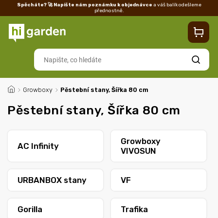
Spěcháte? 🚀 Napište nám poznámku k objednávce
a váš balík odešleme
přednostně.
Kontakty
Prodejna
Blog
Doprava
Vrácení/reklamace
Ka
Hledat
/
Growboxy
/
Pěstební stany, Šířka 80 cm
Pěstební stany, Šířka 80 cm
Growboxy
AC Infinity
VIVOSUN
URBANBOX stany
VF
Gorilla
Trafika