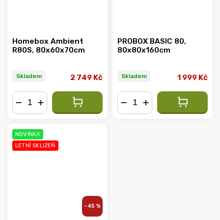
Homebox Ambient
PROBOX BASIC 80,
R80S, 80x60x70cm
80x80x160cm
Skladem
Skladem
2 749 Kč
1 999 Kč
−
+
−
+
NOVINKA
LETNÍ SKLIZEŇ
–45 %