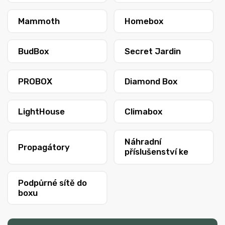
Mammoth
Homebox
BudBox
Secret Jardin
PROBOX
Diamond Box
LightHouse
Climabox
Náhradní
Propagátory
příslušenství ke
stanům
Podpůrné sítě do
boxu