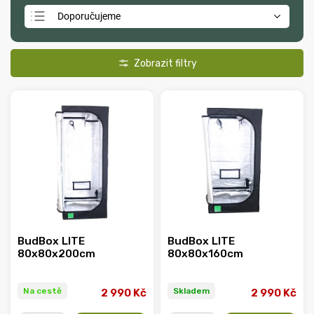
Doporučujeme
Nejlevnější
Nejdražší
Nejprodávanější
Abecedně
BudBox LITE
BudBox LITE
80x80x200cm
80x80x160cm
Na cestě
Skladem
2 990 Kč
2 990 Kč