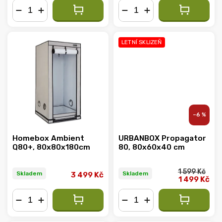
−
+
−
+
LETNÍ SKLIZEŇ
–6 %
Homebox Ambient
URBANBOX Propagator
Q80+, 80x80x180cm
80, 80x60x40 cm
1 599 Kč
Skladem
Skladem
3 499 Kč
1 499 Kč
−
+
−
+