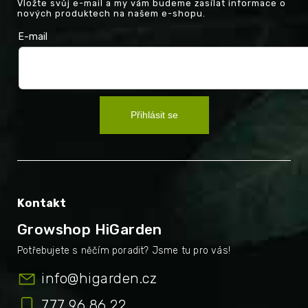
Vložte svůj e-mail a my vám budeme zasílat informace o
nových produktech na našem e-shopu.
E-mail
Přihlásit se
Kontakt
Growshop HiGarden
info
@
higarden.cz
777 96 86 22