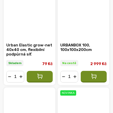
Urban Elastic grow-net
URBANBOX 100,
40x40 cm, flexibilní
100x100x200cm
podpůrná síť
Skladem
Na cestě
79 Kč
2 999 Kč
−
+
−
+
NOVINKA