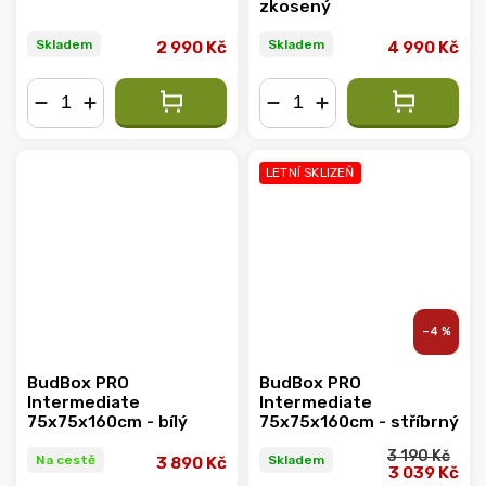
zkosený
Skladem
Skladem
2 990 Kč
4 990 Kč
−
+
−
+
LETNÍ SKLIZEŇ
–4 %
BudBox PRO
BudBox PRO
Intermediate
Intermediate
75x75x160cm - bílý
75x75x160cm - stříbrný
3 190 Kč
Na cestě
Skladem
3 890 Kč
3 039 Kč