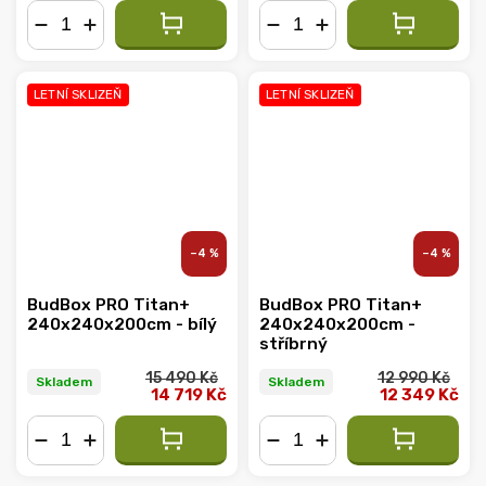
−
+
−
+
LETNÍ SKLIZEŇ
LETNÍ SKLIZEŇ
–4 %
–4 %
BudBox PRO Titan+
BudBox PRO Titan+
240x240x200cm - bílý
240x240x200cm -
stříbrný
15 490 Kč
12 990 Kč
Skladem
Skladem
14 719 Kč
12 349 Kč
−
+
−
+