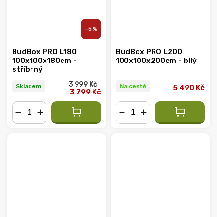
–5 %
BudBox PRO L180
BudBox PRO L200
100x100x180cm -
100x100x200cm - bílý
stříbrný
3 999 Kč
Skladem
Na cestě
5 490 Kč
3 799 Kč
−
+
−
+