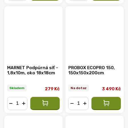
−
+
−
+
MARNET Podpůrná síť -
PROBOX ECOPRO 150,
1,8x10m, oko 18x18cm
150x150x200cm
Skladem
Na dotaz
279 Kč
3 490 Kč
−
+
−
+