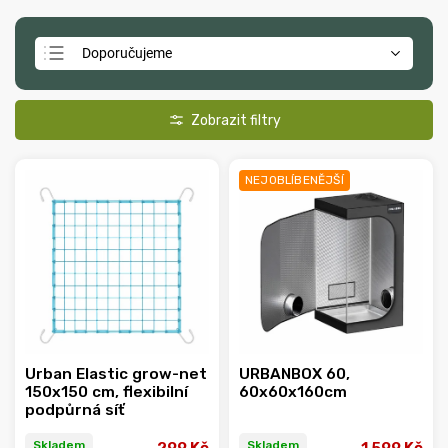
Doporučujeme
Nejlevnější
Nejdražší
Nejprodávanější
NEJOBLÍBENĚJŠÍ
Abecedně
Urban Elastic grow-net
URBANBOX 60,
150x150 cm, flexibilní
60x60x160cm
podpůrná síť
Skladem
Skladem