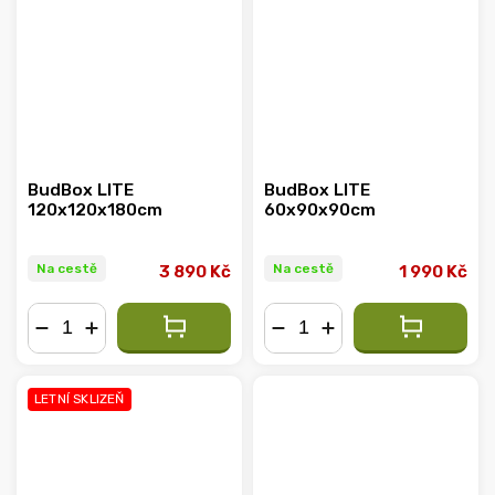
BudBox LITE
BudBox LITE
120x120x180cm
60x90x90cm
Na cestě
Na cestě
3 890 Kč
1 990 Kč
−
+
−
+
LETNÍ SKLIZEŇ