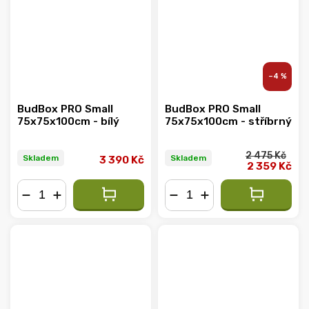
–4 %
BudBox PRO Small
BudBox PRO Small
75x75x100cm - bílý
75x75x100cm - stříbrný
2 475 Kč
Skladem
Skladem
3 390 Kč
2 359 Kč
−
+
−
+