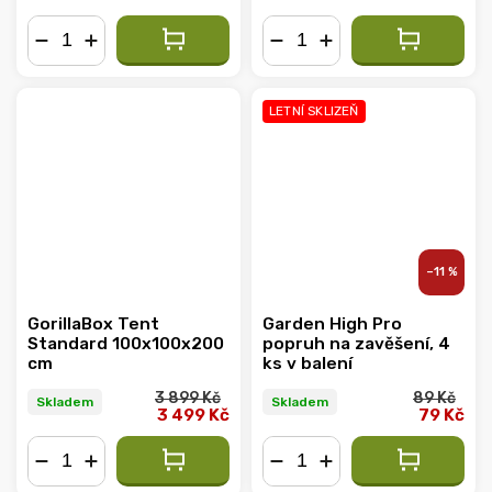
−
+
−
+
LETNÍ SKLIZEŇ
–11 %
GorillaBox Tent
Garden High Pro
Standard 100x100x200
popruh na zavěšení, 4
cm
ks v balení
3 899 Kč
89 Kč
Skladem
Skladem
3 499 Kč
79 Kč