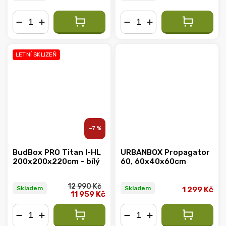
−
+
−
+
LETNÍ SKLIZEŇ
–7 %
BudBox PRO Titan I-HL
URBANBOX Propagator
200x200x220cm - bílý
60, 60x40x60cm
12 990 Kč
Skladem
Skladem
1 299 Kč
11 959 Kč