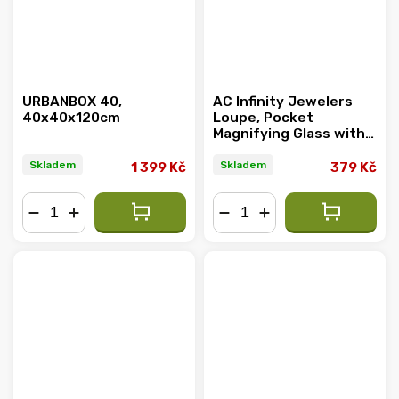
URBANBOX 40,
AC Infinity Jewelers
40x40x120cm
Loupe, Pocket
Magnifying Glass with
LED Light & Dual
Lenses
Skladem
Skladem
1 399 Kč
379 Kč
−
+
−
+