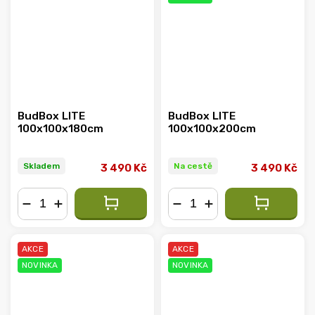
BudBox LITE
BudBox LITE
100x100x180cm
100x100x200cm
Skladem
Na cestě
3 490 Kč
3 490 Kč
−
+
−
+
AKCE
AKCE
NOVINKA
NOVINKA