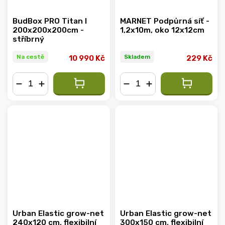
BudBox PRO Titan I
MARNET Podpůrná síť -
200x200x200cm -
1,2x10m, oko 12x12cm
stříbrný
Na cestě
Skladem
10 990 Kč
229 Kč
−
+
−
+
Urban Elastic grow-net
Urban Elastic grow-net
240x120 cm, flexibilní
300x150 cm, flexibilní