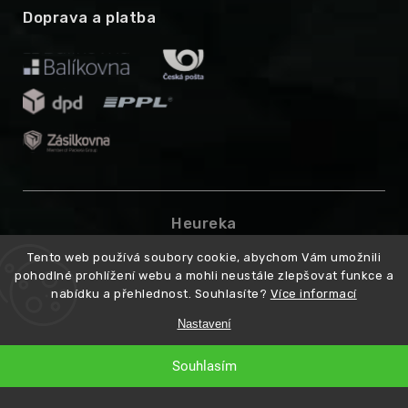
Doprava a platba
Heureka
Tento web používá soubory cookie, abychom Vám umožnili
pohodlné prohlížení webu a mohli neustále zlepšovat funkce a
nabídku a přehlednost. Souhlasíte?
Více informací
Nastavení
Souhlasím
Copyright 2026
Higarden.cz
. Všechna práva vyhrazena.
Vytvořil