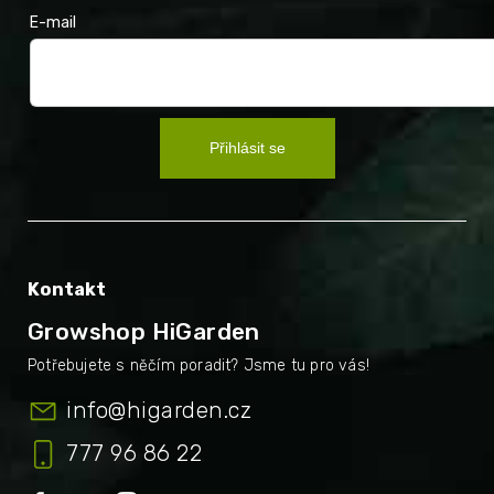
E-mail
Přihlásit se
Kontakt
Growshop HiGarden
info
@
higarden.cz
777 96 86 22