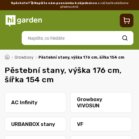
Spěcháte? 🚀 Napište nám poznámku k objednávce
a váš balík odešleme
přednostně.
Kontakty
Prodejna
Blog
Doprava
Vrácení/reklamace
Ka
Hledat
/
Growboxy
/
Pěstební stany, výška 176 cm, šířka 154 cm
Pěstební stany, výška 176 cm,
šířka 154 cm
Growboxy
AC Infinity
VIVOSUN
URBANBOX stany
VF