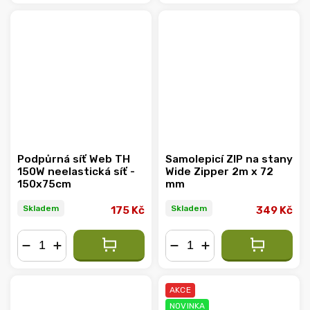
−
+
−
+
Podpůrná síť Web TH
Samolepicí ZIP na stany
150W neelastická síť -
Wide Zipper 2m x 72
150x75cm
mm
Skladem
Skladem
175 Kč
349 Kč
−
+
−
+
AKCE
NOVINKA