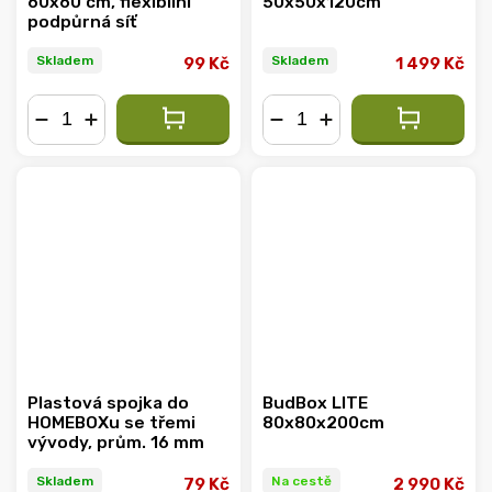
60x60 cm, flexibilní
50x50x120cm
podpůrná síť
Skladem
Skladem
99 Kč
1 499 Kč
−
+
−
+
Plastová spojka do
BudBox LITE
HOMEBOXu se třemi
80x80x200cm
vývody, prům. 16 mm
Skladem
Na cestě
79 Kč
2 990 Kč