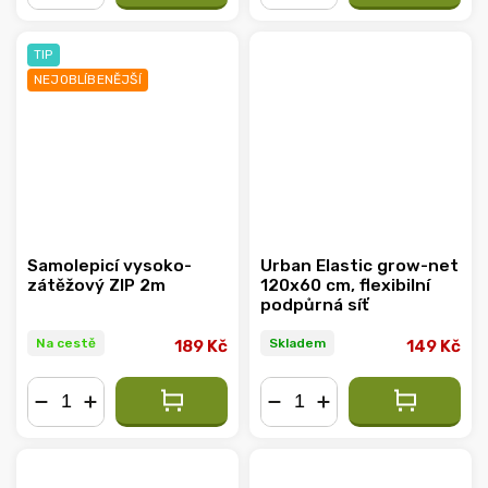
−
+
−
+
TIP
NEJOBLÍBENĚJŠÍ
Samolepicí vysoko-
Urban Elastic grow-net
zátěžový ZIP 2m
120x60 cm, flexibilní
podpůrná síť
Na cestě
Skladem
189 Kč
149 Kč
−
+
−
+