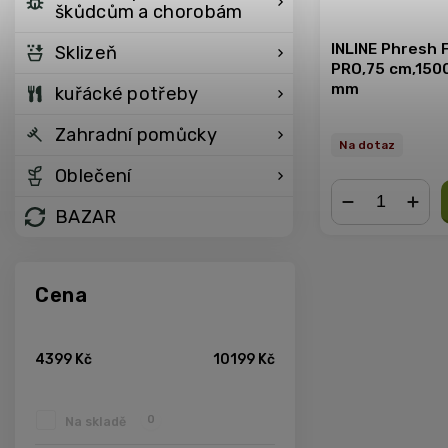
škůdcům a chorobám
INLINE Phresh F
Sklizeň
PRO,75 cm,150
mm
kuřácké potřeby
Zahradní pomůcky
Na dotaz
Oblečení
BAZAR
−
+
Cena
4399
Kč
10199
Kč
0
Na skladě