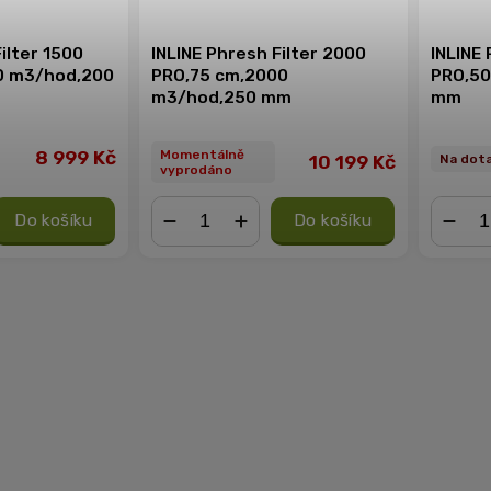
ilter 1500
INLINE Phresh Filter 2000
INLINE 
0 m3/hod,200
PRO,75 cm,2000
PRO,50
m3/hod,250 mm
mm
8 999 Kč
Momentálně
10 199 Kč
Na dot
vyprodáno
Do košíku
Do košíku
−
+
−