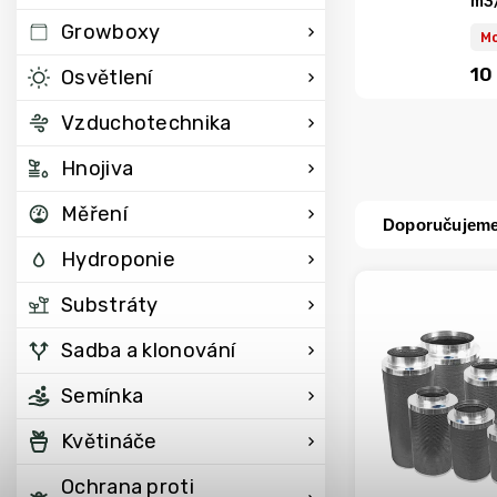
m3
Growboxy
Mo
10
Osvětlení
Vzduchotechnika
Hnojiva
Měření
Doporučujem
Hydroponie
Substráty
Sadba a klonování
Semínka
Květináče
Ochrana proti