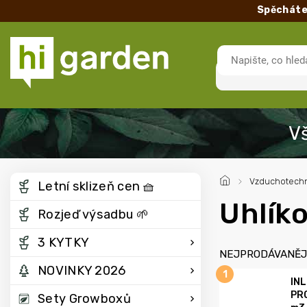
Spěcháte
/
Vzduchotechn
Letní sklizeň cen 🧺
Uhlíko
Rozjeď výsadbu 🌱
3 KYTKY
NEJPRODÁVANĚJ
NOVINKY 2026
INL
PR
Sety Growboxů