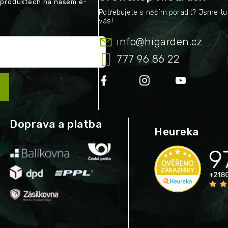
 produktech na našem e-
info
@
higarden.cz
777 96 86 22
Doprava a platba
Heureka