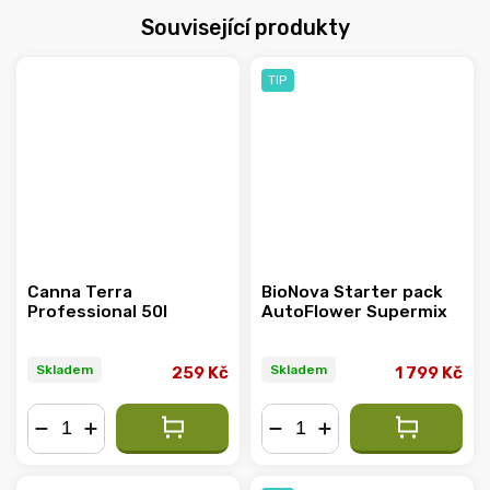
Související produkty
TIP
Canna Terra
BioNova Starter pack
Professional 50l
AutoFlower Supermix
Skladem
Skladem
259 Kč
1 799 Kč
−
+
−
+