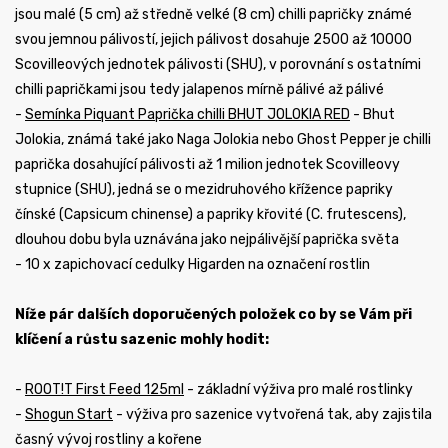
jsou malé (5 cm) až středně velké (8 cm) chilli papričky známé
svou jemnou pálivostí, jejich pálivost dosahuje 2500 až 10000
Scovilleových jednotek pálivosti (SHU), v porovnání s ostatními
chilli papričkami jsou tedy jalapenos mírně pálivé až pálivé
-
Semínka Piquant Paprička chilli BHUT JOLOKIA RED
- Bhut
Jolokia, známá také jako Naga Jolokia nebo Ghost Pepper je chilli
paprička dosahující pálivosti až 1 milion jednotek Scovilleovy
stupnice (SHU), jedná se o mezidruhového křížence papriky
čínské (Capsicum chinense) a papriky křovité (C. frutescens),
dlouhou dobu byla uznávána jako nejpálivější paprička světa
- 10 x zapichovací cedulky Higarden na označení rostlin
Níže pár dalších doporučených položek co by se Vám při
klíčení a růstu sazenic mohly hodit:
-
ROOT!T First Feed 125ml
- základní výživa pro malé rostlinky
-
Shogun Start
- výživa pro sazenice vytvořená tak, aby zajistila
časný vývoj rostliny a kořene