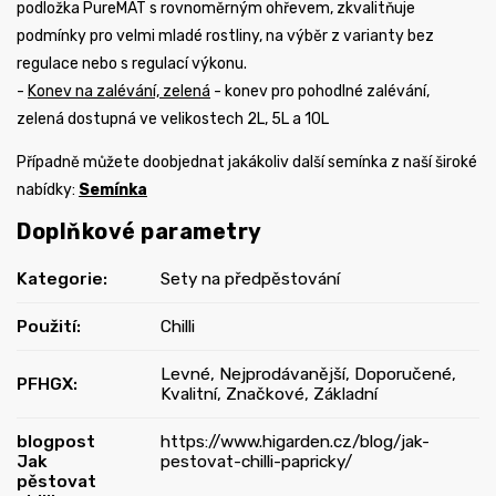
podložka PureMAT s rovnoměrným ohřevem, zkvalitňuje
podmínky pro velmi mladé rostliny, na výběr z varianty bez
regulace nebo s regulací výkonu.
-
Konev na zalévání, zelená
- konev pro pohodlné zalévání,
zelená dostupná ve velikostech 2L, 5L a 10L
Případně můžete doobjednat jakákoliv další semínka z naší široké
nabídky:
Semínka
Doplňkové parametry
Kategorie
:
Sety na předpěstování
Použití
:
Chilli
Levné
,
Nejprodávanější
,
Doporučené
,
PFHGX
:
Kvalitní
,
Značkové
,
Základní
blogpost
https://www.higarden.cz/blog/jak-
Jak
pestovat-chilli-papricky/
pěstovat