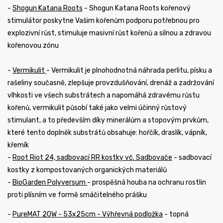
-
Shogun Katana Roots
- Shogun Katana Roots kořenový
stimulátor poskytne Vašim kořenům podporu potřebnou pro
explozivní růst, stimuluje masivní růst kořenů a silnou a zdravou
kořenovou zónu
-
Vermikulit
- Vermikulit je plnohodnotná náhrada perlitu, písku a
rašeliny současně, zlepšuje provzdušňování, drenáž a zadržování
vlhkosti ve všech substrátech a napomáhá zdravému růstu
kořenů, vermikulit působí také jako velmi účinný růstový
stimulant, a to především díky minerálům a stopovým prvkům,
které tento doplněk substrátů obsahuje: hořčík, draslík, vápník,
křemík
-
Root Riot 24, sadbovací RR kostky vč. Sadbovače
- sadbovací
kostky z kompostovaných organických materiálů
-
BioGarden Polyversum
- prospěšná houba na ochranu rostlin
proti plísním ve formě smáčitelného prášku
-
PureMAT 20W - 53x25cm - Výhřevná podložka
- topná