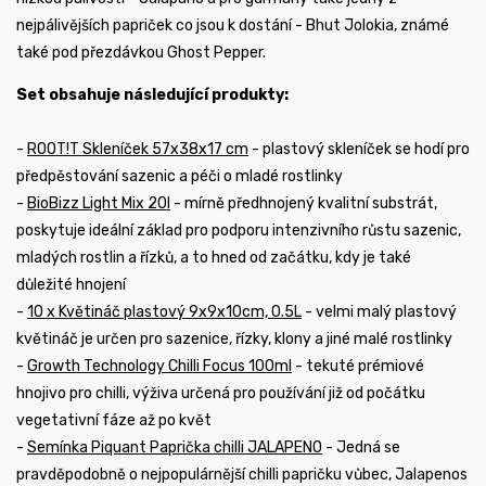
nejpálivějších papriček co jsou k dostání - Bhut Jolokia, známé
také pod přezdávkou Ghost Pepper.
Set obsahuje následující produkty:
-
ROOT!T Skleníček 57x38x17 cm
- plastový skleníček se hodí pro
předpěstování sazenic a péči o mladé rostlinky
-
BioBizz Light Mix 20l
- mírně předhnojený kvalitní substrát,
poskytuje ideální základ pro podporu intenzivního růstu sazenic,
mladých rostlin a řízků, a to hned od začátku, kdy je také
důležité hnojení
-
10 x Květináč plastový 9x9x10cm, 0.5L
- velmi malý plastový
květináč je určen pro sazenice, řízky, klony a jiné malé rostlinky
-
Growth Technology Chilli Focus 100ml
- tekuté prémiové
hnojivo pro chilli, výživa určená pro používání již od počátku
vegetativní fáze až po květ
-
Semínka Piquant Paprička chilli JALAPENO
- Jedná se
pravděpodobně o nejpopulárnější chilli papričku vůbec, Jalapenos