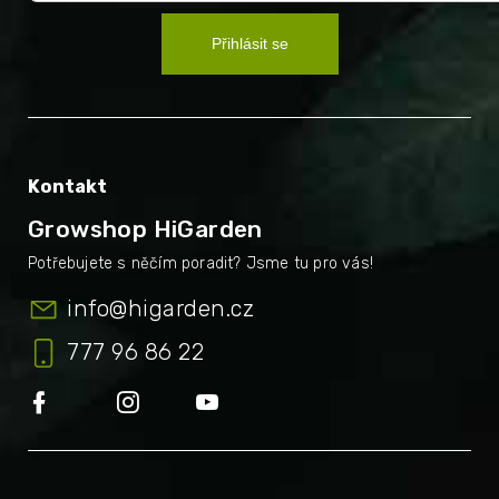
Přihlásit se
Kontakt
Growshop HiGarden
info
@
higarden.cz
777 96 86 22