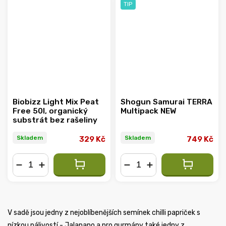
TIP
Biobizz Light Mix Peat
Shogun Samurai TERRA
Free 50l, organický
Multipack NEW
substrát bez rašeliny
Skladem
Skladem
329 Kč
749 Kč
−
+
−
+
V sadě jsou jedny z nejoblíbenějších semínek chilli papriček s
nízkou pálivostí - Jalapano a pro gurmány také jedny z