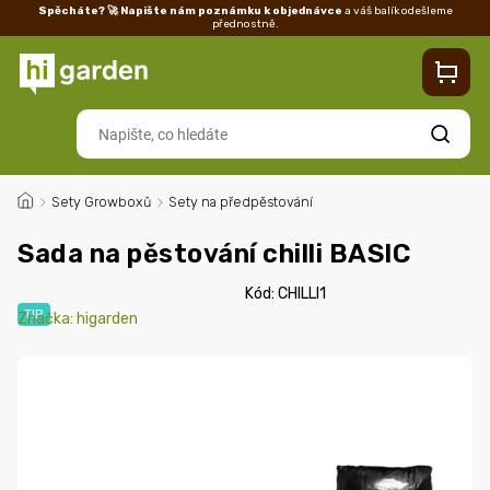
Spěcháte? 🚀 Napište nám poznámku k objednávce
a váš balík odešleme
přednostně.
Kontakty
Prodejna
Blog
Doprava
Vrácení/reklamace
Ka
Hledat
/
Sety Growboxů
/
Sety na předpěstování
Sada na pěstování chilli BASIC
Kód:
CHILLI1
TIP
Značka:
higarden