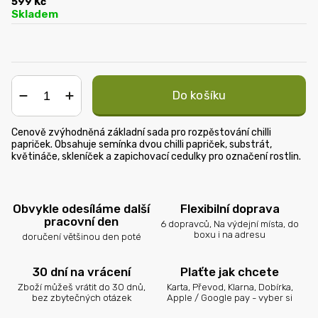
599 Kč
Skladem
Do košíku
−
+
Cenově zvýhodněná základní sada pro rozpěstování chilli
papriček. Obsahuje semínka dvou chilli papriček, substrát,
květináče, skleníček a zapichovací cedulky pro označení rostlin.
Obvykle odesíláme další
Flexibilní doprava
pracovní den
6 dopravců, Na výdejní místa, do
boxu i na adresu
doručení většinou den poté
30 dní na vrácení
Plaťte jak chcete
Zboží můžeš vrátit do 30 dnů,
Karta, Převod, Klarna, Dobírka,
bez zbytečných otázek
Apple / Google pay - vyber si