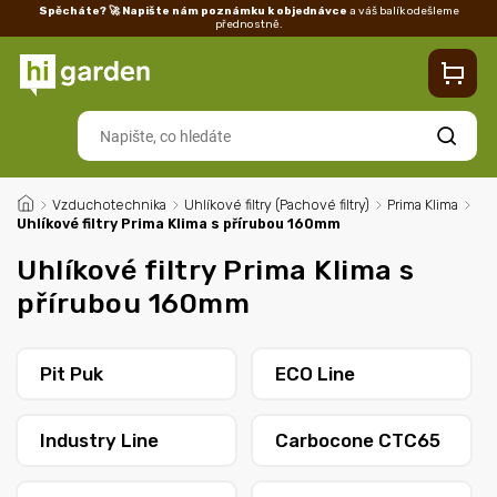
Spěcháte? 🚀 Napište nám poznámku k objednávce
a váš balík odešleme
přednostně.
Kontakty
Prodejna
Blog
Doprava
Vrácení/reklamace
Ka
Hledat
/
Vzduchotechnika
/
Uhlíkové filtry (Pachové filtry)
/
Prima Klima
/
Uhlíkové filtry Prima Klima s přírubou 160mm
Uhlíkové filtry Prima Klima s
přírubou 160mm
Pit Puk
ECO Line
Industry Line
Carbocone CTC65