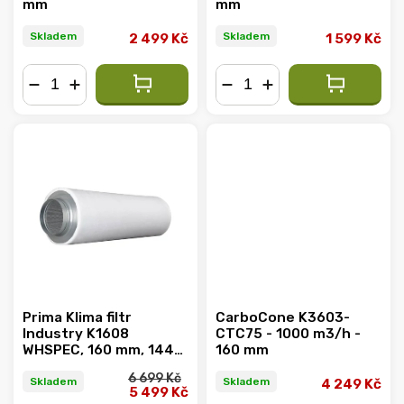
mm
mm
Skladem
Skladem
2 499 Kč
1 599 Kč
−
+
−
+
Prima Klima filtr
CarboCone K3603-
Industry K1608
CTC75 - 1000 m3/h -
WHSPEC, 160 mm, 1440
160 mm
m3/h
6 699 Kč
Skladem
Skladem
4 249 Kč
5 499 Kč