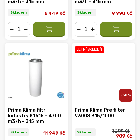
m3/h - 315 mm
m3/h - 315 mm
Skladem
Skladem
8 449 Kč
9 990 Kč
−
+
−
+
LETNÍ SKLIZEŇ
–30 %
Prima Klima filtr
Prima Klima Pre filter
Industry K1615 - 4700
V300S 315/1000
m3/h - 315 mm
1 299 Kč
Skladem
Skladem
11 949 Kč
909 Kč