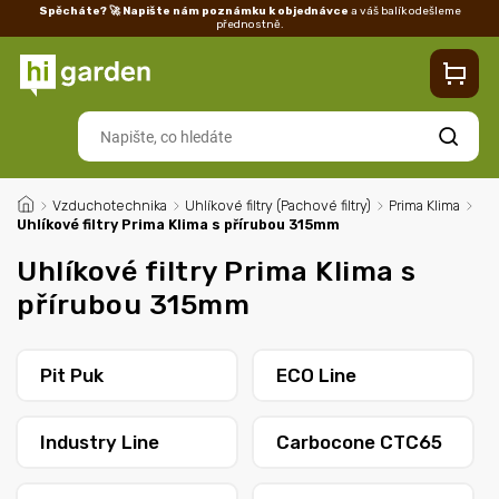
Spěcháte? 🚀 Napište nám poznámku k objednávce
a váš balík odešleme
přednostně.
Kontakty
Prodejna
Blog
Doprava
Vrácení/reklamace
Ka
Hledat
/
Vzduchotechnika
/
Uhlíkové filtry (Pachové filtry)
/
Prima Klima
/
Uhlíkové filtry Prima Klima s přírubou 315mm
Uhlíkové filtry Prima Klima s
přírubou 315mm
Pit Puk
ECO Line
Industry Line
Carbocone CTC65