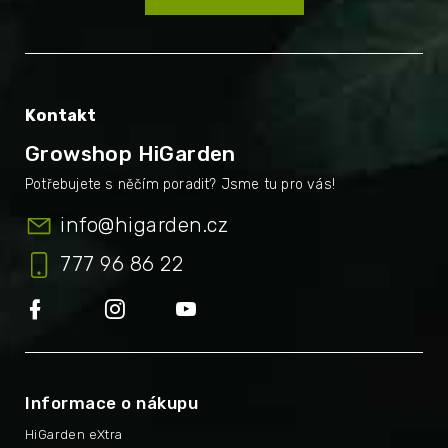
Kontakt
Growshop HiGarden
info
@
higarden.cz
777 96 86 22
Informace o nákupu
HiGarden eXtra