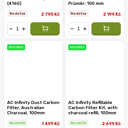
(416G)
Průměr: 100 mm
Na dotaz
Na dotaz
2 790 Kč
2 199 Kč
−
+
−
+
NOVINKA
NOVINKA
AC Infinity Duct Carbon
AC Infinity Refillable
Filter, Australian
Carbon Filter Kit, with
Charcoal, 100mm
charcoal refill, 100mm
Na cestě
Na cestě
1 499 Kč
2 699 Kč