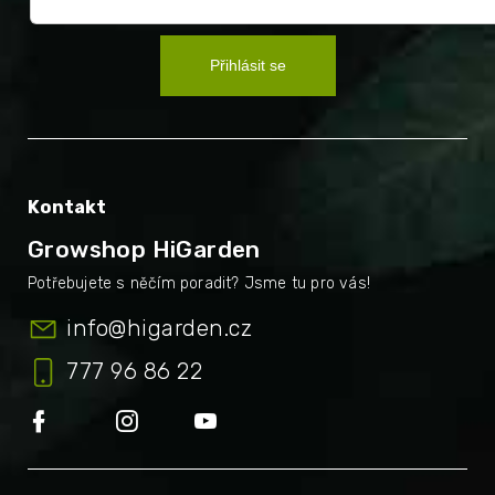
Přihlásit se
Kontakt
Growshop HiGarden
info
@
higarden.cz
777 96 86 22