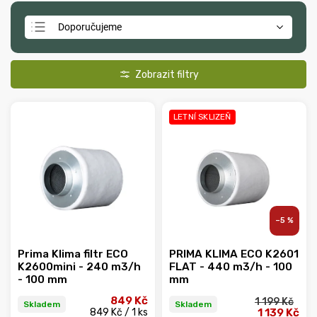
Doporučujeme
Nejlevnější
Nejdražší
Nejprodávanější
LETNÍ SKLIZEŇ
Abecedně
–5 %
Prima Klima filtr ECO
PRIMA KLIMA ECO K2601
K2600mini - 240 m3/h
FLAT - 440 m3/h - 100
- 100 mm
mm
849 Kč
1 199 Kč
Skladem
Skladem
849 Kč / 1 ks
1 139 Kč