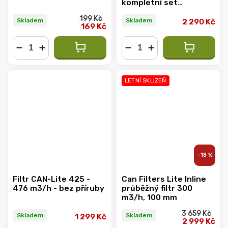
kompletní set
ventilace
199 Kč
Skladem
Skladem
2 290 Kč
169 Kč
−
+
−
+
LETNÍ SKLIZEŇ
–18 %
Filtr CAN-Lite 425 -
Can Filters Lite Inline
476 m3/h - bez příruby
průběžný filtr 300
m3/h, 100 mm
3 659 Kč
Skladem
Skladem
1 299 Kč
2 999 Kč