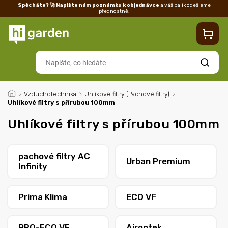
Spěcháte? 🚀 Napište nám poznámku k objednávce
a váš balík odešleme
přednostně.
Kontakty
Prodejna
Blog
Doprava
Vrácení/reklamace
Ka
Hledat
/
Vzduchotechnika
/
Uhlíkové filtry (Pachové filtry)
/
Uhlíkové filtry s přírubou 100mm
Uhlíkové filtry s přírubou 100mm
pachové filtry AC
Urban Premium
Infinity
Prima Klima
ECO VF
PRO-ECO VF
Airontek