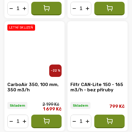
−
+
−
+
LETNÍ SKLIZEŇ
–22 %
CarboAir 350, 100 mm,
Filtr CAN-Lite 150 - 165
350 m3/h
m3/h - bez příruby
2 199 Kč
Skladem
Skladem
799 Kč
1 699 Kč
−
+
−
+