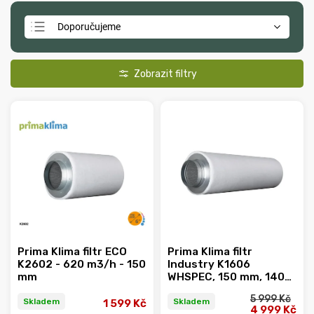
Doporučujeme
Nejlevnější
Nejdražší
Nejprodávanější
Abecedně
Prima Klima filtr ECO
Prima Klima filtr
K2602 - 620 m3/h - 150
Industry K1606
mm
WHSPEC, 150 mm, 1400
m3/h
5 999 Kč
Skladem
Skladem
1 599 Kč
4 999 Kč