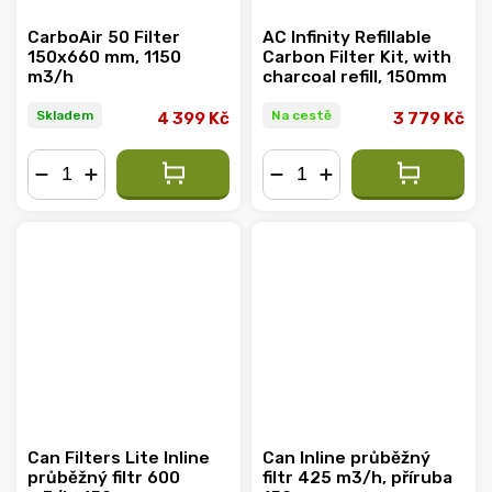
CarboAir 50 Filter
AC Infinity Refillable
150x660 mm, 1150
Carbon Filter Kit, with
m3/h
charcoal refill, 150mm
Skladem
Na cestě
4 399 Kč
3 779 Kč
−
+
−
+
Can Filters Lite Inline
Can Inline průběžný
průběžný filtr 600
filtr 425 m3/h, příruba