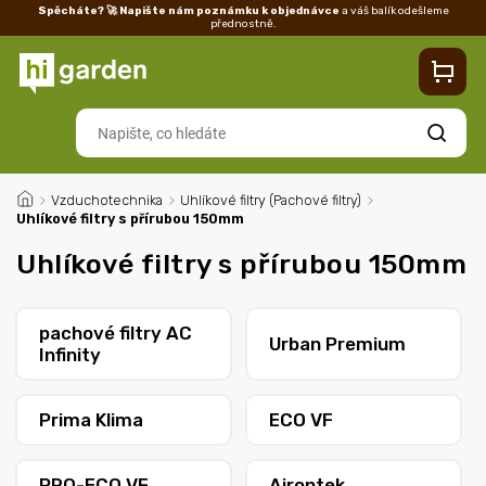
Spěcháte? 🚀 Napište nám poznámku k objednávce
a váš balík odešleme
přednostně.
Kontakty
Prodejna
Blog
Doprava
Vrácení/reklamace
Ka
Hledat
/
Vzduchotechnika
/
Uhlíkové filtry (Pachové filtry)
/
Uhlíkové filtry s přírubou 150mm
Uhlíkové filtry s přírubou 150mm
pachové filtry AC
Urban Premium
Infinity
Prima Klima
ECO VF
PRO-ECO VF
Airontek