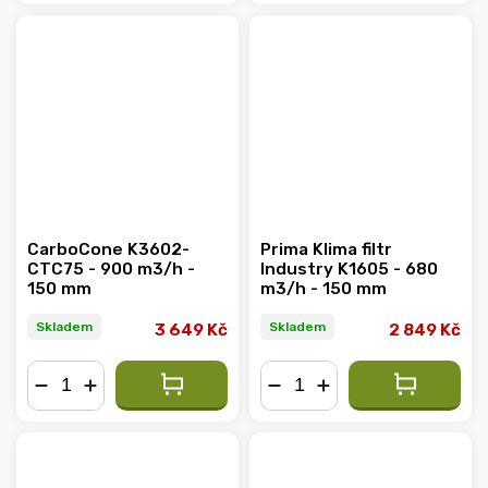
−
+
−
+
CarboCone K3602-
Prima Klima filtr
CTC75 - 900 m3/h -
Industry K1605 - 680
150 mm
m3/h - 150 mm
Skladem
Skladem
3 649 Kč
2 849 Kč
−
+
−
+