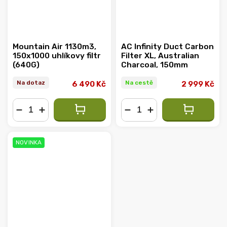
Mountain Air 1130m3,
AC Infinity Duct Carbon
150x1000 uhlíkovy filtr
Filter XL, Australian
(640G)
Charcoal, 150mm
Na dotaz
Na cestě
6 490 Kč
2 999 Kč
−
+
−
+
NOVINKA