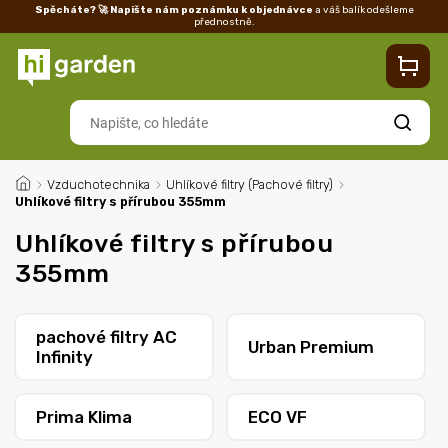
Spěcháte? 🚀 Napište nám poznámku k objednávce
a váš balík odešleme
přednostně.
Kontakty
Prodejna
Blog
Doprava
Vrácení/reklamace
Ka
Hledat
/
Vzduchotechnika
/
Uhlíkové filtry (Pachové filtry)
/
Uhlíkové filtry s přírubou 355mm
Uhlíkové filtry s přírubou
355mm
pachové filtry AC
Urban Premium
Infinity
Prima Klima
ECO VF