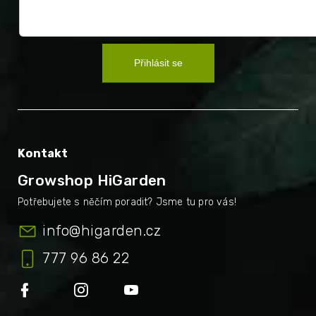
Přihlásit se
Kontakt
Growshop HiGarden
info
@
higarden.cz
777 96 86 22