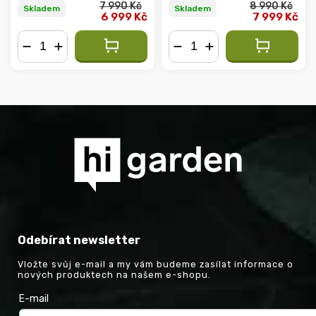
7 990 Kč
8 990 Kč
Skladem
Skladem
6 999 Kč
7 999 Kč
−
+
−
+
Odebírat newsletter
Vložte svůj e-mail a my vám budeme zasílat informace o
nových produktech na našem e-shopu.
E-mail