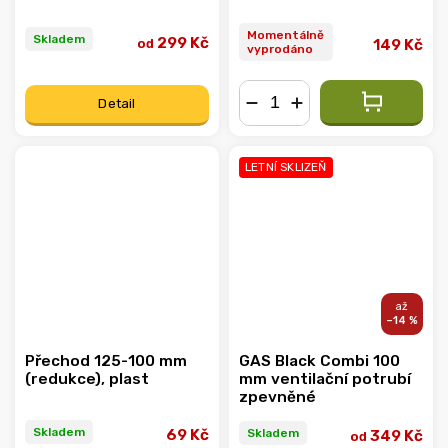
Momentálně
Skladem
299 Kč
od
149 Kč
vyprodáno
Detail
−
+
LETNÍ SKLIZEŇ
–14 %
Přechod 125-100 mm
GAS Black Combi 100
(redukce), plast
mm ventilační potrubí
zpevněné
Skladem
Skladem
69 Kč
349 Kč
od