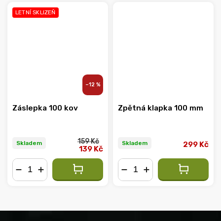
LETNÍ SKLIZEŇ
–12 %
Záslepka 100 kov
Zpětná klapka 100 mm
159 Kč
Skladem
Skladem
299 Kč
139 Kč
−
+
−
+