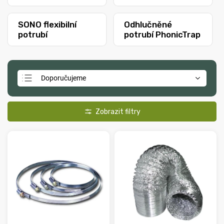
SONO flexibilní
Odhlučněné
potrubí
potrubí PhonicTrap
Doporučujeme
Nejlevnější
Nejdražší
Nejprodávanější
Abecedně