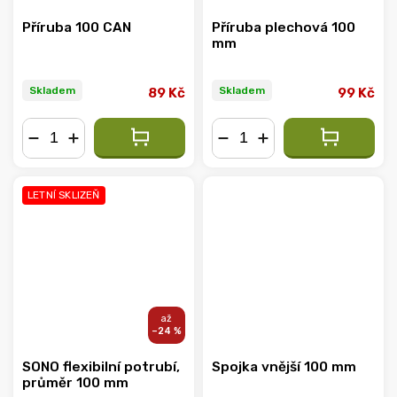
Příruba 100 CAN
Příruba plechová 100
mm
Skladem
Skladem
89 Kč
99 Kč
−
+
−
+
LETNÍ SKLIZEŇ
–24 %
SONO flexibilní potrubí,
Spojka vnější 100 mm
průměr 100 mm