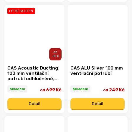
−
+
−
+
LETNÍ SKLIZEŇ
–8 %
GAS Acoustic Ducting
GAS ALU Silver 100 mm
100 mm ventilační
ventilační potrubí
potrubí odhlučněné,
nedráždivé
Skladem
Skladem
699 Kč
249 Kč
od
od
Detail
Detail