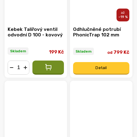
–19 %
Kebek Talířový ventil
Odhlučněné potrubí
odvodní D 100 - kovový
PhonicTrap 102 mm
Skladem
Skladem
199 Kč
799 Kč
od
Detail
−
+