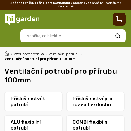
Spěcháte? 🚀 Napište nám poznámku k objednávce
a váš balík odešleme
přednostně.
Kontakty
Prodejna
Blog
Doprava
Vrácení/reklamace
Ka
Hledat
/
Vzduchotechnika
/
Ventilační potrubí
/
Ventilační potrubí pro přírubu 100mm
Ventilační potrubí pro přírubu
100mm
Příslušenství k
Příslušenství pro
potrubí
rozvod vzduchu
ALU flexibilní
COMBI flexibilní
potrubí
potrubí