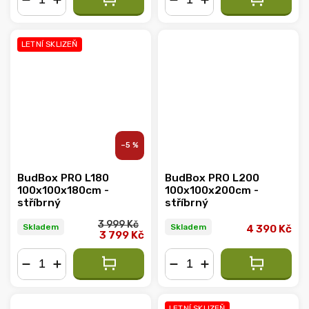
−
+
−
+
LETNÍ SKLIZEŇ
–5 %
BudBox PRO L180
BudBox PRO L200
100x100x180cm -
100x100x200cm -
stříbrný
stříbrný
3 999 Kč
Skladem
Skladem
4 390 Kč
3 799 Kč
−
+
−
+
LETNÍ SKLIZEŇ