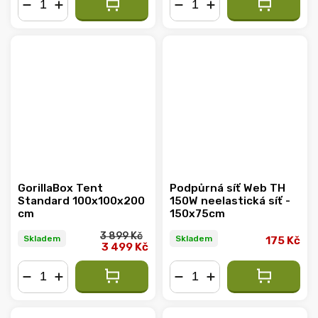
−
+
−
+
GorillaBox Tent
Podpůrná síť Web TH
Standard 100x100x200
150W neelastická síť -
cm
150x75cm
3 899 Kč
Skladem
Skladem
175 Kč
3 499 Kč
−
+
−
+