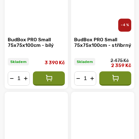
–4 %
BudBox PRO Small
BudBox PRO Small
75x75x100cm - bílý
75x75x100cm - stříbrný
2 475 Kč
Skladem
Skladem
3 390 Kč
2 359 Kč
−
+
−
+