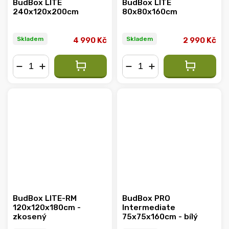
BudBox LITE
BudBox LITE
240x120x200cm
80x80x160cm
Skladem
Skladem
4 990 Kč
2 990 Kč
−
+
−
+
BudBox LITE-RM
BudBox PRO
120x120x180cm -
Intermediate
zkosený
75x75x160cm - bílý