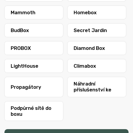
Mammoth
Homebox
BudBox
Secret Jardin
PROBOX
Diamond Box
LightHouse
Climabox
Náhradní
Propagátory
příslušenství ke
stanům
Podpůrné sítě do
boxu