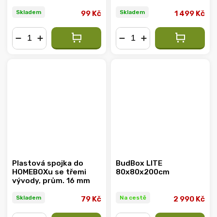
Skladem
Skladem
99 Kč
1 499 Kč
−
+
−
+
Plastová spojka do
BudBox LITE
HOMEBOXu se třemi
80x80x200cm
vývody, prům. 16 mm
Skladem
Na cestě
79 Kč
2 990 Kč