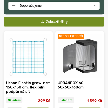
Doporučujeme
Nejlevnější
Nejdražší
Nejprodávanější
NEJOBLÍBENĚJŠÍ
Abecedně
Urban Elastic grow-net
URBANBOX 60,
150x150 cm, flexibilní
60x60x160cm
podpůrná síť
Skladem
Skladem
299 Kč
1 599 Kč