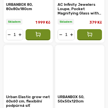
URBANBOX 80,
AC Infinity Jewelers
80x80x180cm
Loupe, Pocket
Magnifying Glass with
LED Light & Dual
Lenses
Skladem
Skladem
1 999 Kč
379 Kč
−
+
−
+
Urban Elastic grow-net
URBANBOX 50,
60x60 cm, flexibilní
50x50x120cm
podpůrná síť