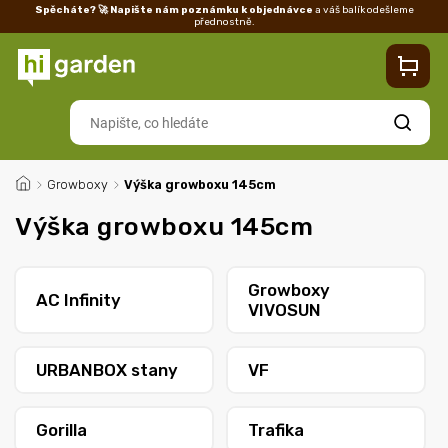
Spěcháte? 🚀 Napište nám poznámku k objednávce
a váš balík odešleme
přednostně.
Kontakty
Prodejna
Blog
Doprava
Vrácení/reklamace
Ka
Hledat
/
Growboxy
/
Výška growboxu 145cm
Výška growboxu 145cm
Growboxy
AC Infinity
VIVOSUN
URBANBOX stany
VF
Gorilla
Trafika