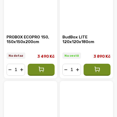
PROBOX ECOPRO 150,
BudBox LITE
150x150x200cm
120x120x180cm
Na dotaz
Na cestě
3 490 Kč
3 890 Kč
−
+
−
+