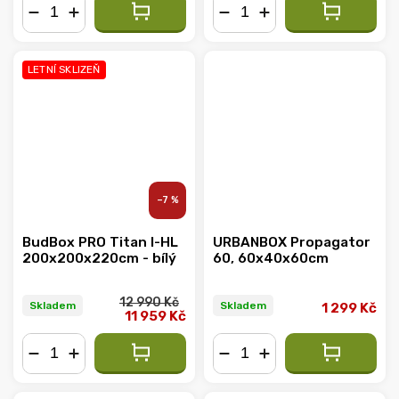
−
+
−
+
LETNÍ SKLIZEŇ
–7 %
BudBox PRO Titan I-HL
URBANBOX Propagator
200x200x220cm - bílý
60, 60x40x60cm
12 990 Kč
Skladem
Skladem
1 299 Kč
11 959 Kč
−
+
−
+