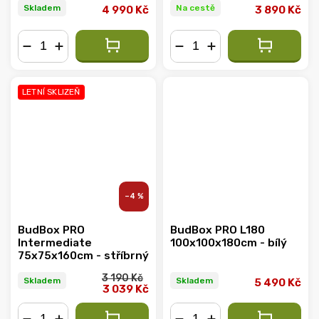
Skladem
Na cestě
4 990 Kč
3 890 Kč
−
+
−
+
LETNÍ SKLIZEŇ
–4 %
BudBox PRO
BudBox PRO L180
Intermediate
100x100x180cm - bílý
75x75x160cm - stříbrný
3 190 Kč
Skladem
Skladem
5 490 Kč
3 039 Kč