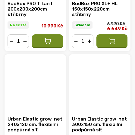
BudBox PRO Titan I
BudBox PRO XL+ HL
200x200x200cm -
150x150x220cm -
stříbrný
stříbrný
6 990 Kč
Na cestě
Skladem
10 990 Kč
6 649 Kč
−
+
−
+
Urban Elastic grow-net
Urban Elastic grow-net
240x120 cm, flexibilní
300x150 cm, flexibilní
podpůrná síť
podpůrná síť