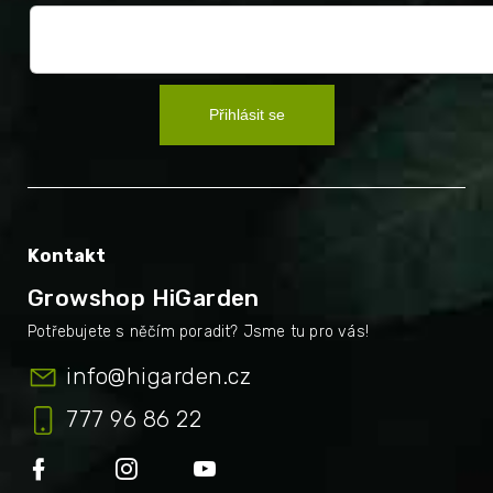
Přihlásit se
Kontakt
Growshop HiGarden
info
@
higarden.cz
777 96 86 22