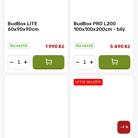
BudBox LITE
BudBox PRO L200
60x90x90cm
100x100x200cm - bílý
Na cestě
Na cestě
1 990 Kč
5 490 Kč
−
+
−
+
LETNÍ SKLIZEŇ
–4 %