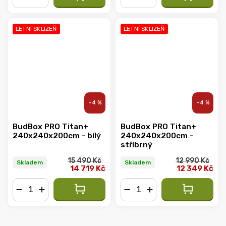
−
+
−
+
LETNÍ SKLIZEŇ
LETNÍ SKLIZEŇ
–4 %
–4 %
BudBox PRO Titan+
BudBox PRO Titan+
240x240x200cm - bílý
240x240x200cm -
stříbrný
15 490 Kč
12 990 Kč
Skladem
Skladem
14 719 Kč
12 349 Kč
−
+
−
+