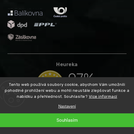
Heureka
Tento web používá soubory cookie, abychom Vám umožnili
pohodlné prohlížení webu a mohli neustále zlepšovat funkce a
nabídku a přehlednost. Souhlasíte?
Více informací
Nastavení
Souhlasím
Copyright 2026
Higarden.cz
. Všechna práva vyhrazena.
Vytvořil
Shoptet
Premium