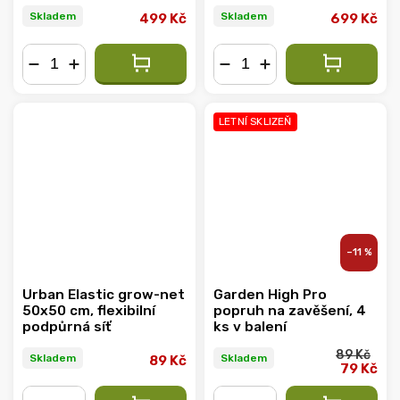
Skladem
Skladem
499 Kč
699 Kč
−
+
−
+
LETNÍ SKLIZEŇ
–11 %
Urban Elastic grow-net
Garden High Pro
50x50 cm, flexibilní
popruh na zavěšení, 4
podpůrná síť
ks v balení
89 Kč
Skladem
Skladem
89 Kč
79 Kč