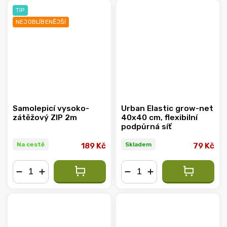
TIP
NEJOBLÍBENĚJŠÍ
Samolepicí vysoko-
Urban Elastic grow-net
zátěžový ZIP 2m
40x40 cm, flexibilní
podpůrná síť
Na cestě
Skladem
189 Kč
79 Kč
−
+
−
+