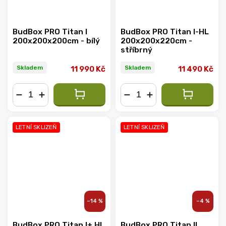
BudBox PRO Titan I
BudBox PRO Titan I-HL
200x200x200cm - bílý
200x200x220cm -
stříbrný
Skladem
Skladem
11 990 Kč
11 490 Kč
−
+
−
+
LETNÍ SKLIZEŇ
LETNÍ SKLIZEŇ
–14 %
–4 %
BudBox PRO Titan I+ HL
BudBox PRO Titan II