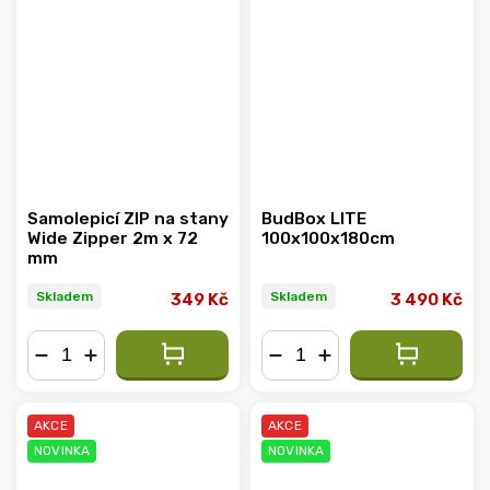
Samolepicí ZIP na stany
BudBox LITE
Wide Zipper 2m x 72
100x100x180cm
mm
Skladem
Skladem
349 Kč
3 490 Kč
−
+
−
+
AKCE
AKCE
NOVINKA
NOVINKA