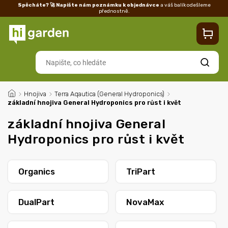
Spěcháte? 🚀 Napište nám poznámku k objednávce
a váš balík odešleme
přednostně.
Kontakty
Prodejna
Blog
Doprava
Vrácení/reklamace
Ka
Hledat
/
Hnojiva
/
Terra Aqautica (General Hydroponics)
/
základní hnojiva General Hydroponics pro růst i květ
základní hnojiva General
Hydroponics pro růst i květ
Organics
TriPart
DualPart
NovaMax