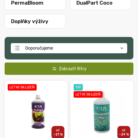
PermaBloom
DualPart Coco
Doplňky výživy
Doporučujeme
Nejlevnější
Nejdražší
Nejprodávanější
LETNÍ SKLIZEŇ
TIP
Abecedně
LETNÍ SKLIZEŇ
–21 %
–29 %