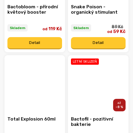
Bactobloom - přírodní
Snake Poison -
květový booster
organický stimulant
89 Kč
Skladem
Skladem
119 Kč
od
59 Kč
od
Detail
Detail
LETNÍ SKLIZEŇ
–8 %
Total Explosion 60ml
Bactofil - pozitivní
bakterie