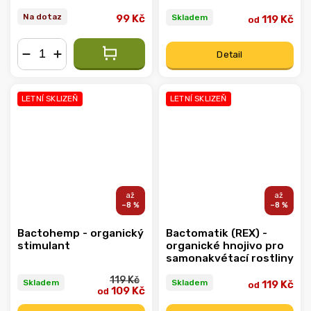
Na dotaz
Skladem
99 Kč
119 Kč
od
Detail
−
+
LETNÍ SKLIZEŇ
LETNÍ SKLIZEŇ
–8 %
–8 %
Bactohemp - organický
Bactomatik (REX) -
stimulant
organické hnojivo pro
samonakvétací rostliny
119 Kč
Skladem
Skladem
119 Kč
od
109 Kč
od