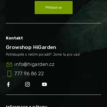
Přihlásit se
Kontakt
Growshop HiGarden
info
@
higarden.cz
777 96 86 22
Informace o nákupu