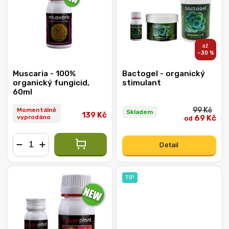
Abecedně
–30 %
Muscaria - 100%
Bactogel - organický
organický fungicid,
stimulant
60ml
99 Kč
Momentálně
Skladem
139 Kč
vyprodáno
69 Kč
od
Detail
−
+
TIP