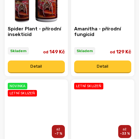
Spider Plant - přírodní
Amanitha - přírodní
insekticid
fungicid
Skladem
Skladem
149 Kč
129 Kč
od
od
Detail
Detail
NOVINKA
LETNÍ SKLIZEŇ
LETNÍ SKLIZEŇ
–7 %
–33 %