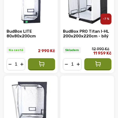
–7 %
BudBox LITE
BudBox PRO Titan I-HL
80x80x200cm
200x200x220cm - bílý
12 990 Kč
Na cestě
Skladem
2 990 Kč
11 959 Kč
−
+
−
+