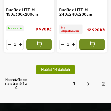
BudBox LITE-M
BudBox LITE-M
150x300x200cm
240x240x200cm
Na
Na cestě
9 990 Kč
12 990 Kč
objednávku
−
+
−
+
Načíst 14 dalších
Nacházíte se
1
2
na straně 1 z
2.