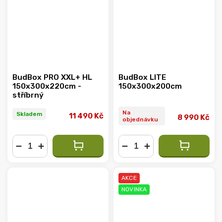
BudBox PRO XXL+ HL
BudBox LITE
150x300x220cm -
150x300x200cm
stříbrný
Na
Skladem
11 490 Kč
8 990 Kč
objednávku
−
+
−
+
AKCE
NOVINKA