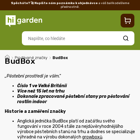
Spěcháte? 🚀 Napište nám poznámku k objednávce
a váš balík odešleme
přednostně.
Kontakty
Prodejna
Blog
Doprava
Vrácení/reklamace
Ka
Hledat
/
Prodávané značky
/
BudBox
BudBox
„Pěstební prostředí je vším.“
Číslo 1 ve Velké Británii
Více než 15 let na trhu
Dokonale zpracované pěstební stany pro pěstování
rostlin indoor
Historie a zaměření značky
Anglická jednička BudBox platí od začátku svého
fungování v roce 2004 stále za nejdůvěryhodnějšího
výrobce pěstebních stanů na trhu a dodnes se specializuje
výhradně na výrobu dokonalých
growboxů
.