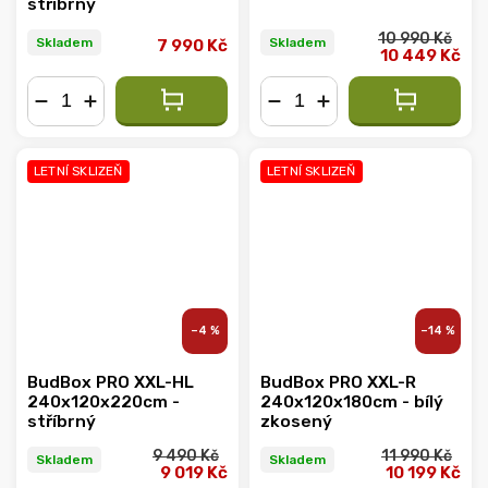
stříbrný
10 990 Kč
Skladem
Skladem
7 990 Kč
10 449 Kč
−
+
−
+
LETNÍ SKLIZEŇ
LETNÍ SKLIZEŇ
–4 %
–14 %
BudBox PRO XXL-HL
BudBox PRO XXL-R
240x120x220cm -
240x120x180cm - bílý
stříbrný
zkosený
9 490 Kč
11 990 Kč
Skladem
Skladem
9 019 Kč
10 199 Kč