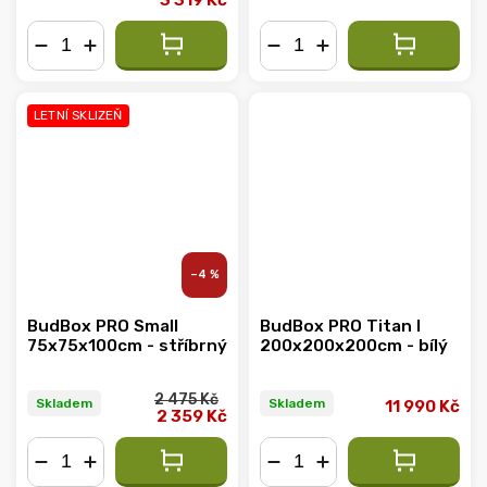
−
+
−
+
LETNÍ SKLIZEŇ
–4 %
BudBox PRO Small
BudBox PRO Titan I
75x75x100cm - stříbrný
200x200x200cm - bílý
2 475 Kč
Skladem
Skladem
11 990 Kč
2 359 Kč