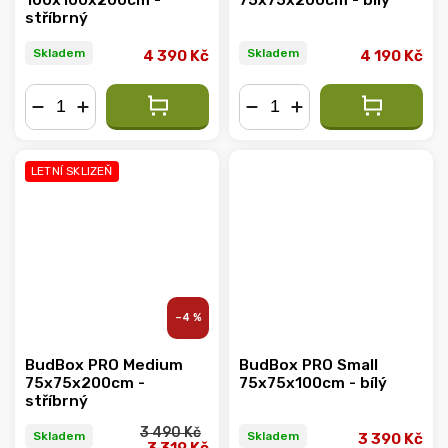
100x100x200cm -
75x75x200cm - bílý
stříbrný
Skladem
Skladem
4 390 Kč
4 190 Kč
−
+
−
+
LETNÍ SKLIZEŇ
–4 %
BudBox PRO Medium
BudBox PRO Small
75x75x200cm -
75x75x100cm - bílý
stříbrný
3 490 Kč
Skladem
Skladem
3 390 Kč
3 319 Kč