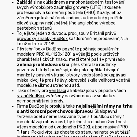
Zakládá si na důkladném a mnohonásobném testování
svých výrobků pro začínající growery (LITE) i zkušené
profesionály a komerční pěstitele (PRO). Každý, jehož
záměrem je krásná úroda indoor, automaticky patří do
cílové skupiny nejúspěšnějšího anglického výrobce
pěstebních stanů.
To je jistě jeden z důvodů, proč jsou v Británii právě
growboxy značky BudBox
každoročně nejprodávanější, a
to už od roku 2018!
Pěstební boxy BudBox
poznáte počínaje populárním
modelem
PRO XL (120x120)
a výše již podle určitých
charakteristických znaků, mezi které patří v první řadě
zelená průhledová okna
, přes která lze rostlinky
pozorovat i když právě spí, dále pak například dvojité
manžety, pasivní větrací otvory, vodotěsná odkapávací
miska, dvojitě prošité švy, obrovská škála velikostí včetně
modelů se šikmou střechou atd.
Také otvory pro
ventilaci
a kabeláž jsou v případě všech
stanů BudBox
vyřešeny na výbornou a v souladu s
nejmodernějšími trendy.
Firma BudBox je proslulá také
nejsilnějšími rámy na trhu
s antikorozní povrchovou úpravou
. Skálopevná,
tvrzená ocel a černé lakované tyče s tloušťkou stěny 1
mm dodávají robustnost, bytelnost a dlouhou životnost
všem modelům od uvedeného PRO XL až po masivní
PRO
Titans
. Pokud víte, že chcete do stanu nainstalovat těžší