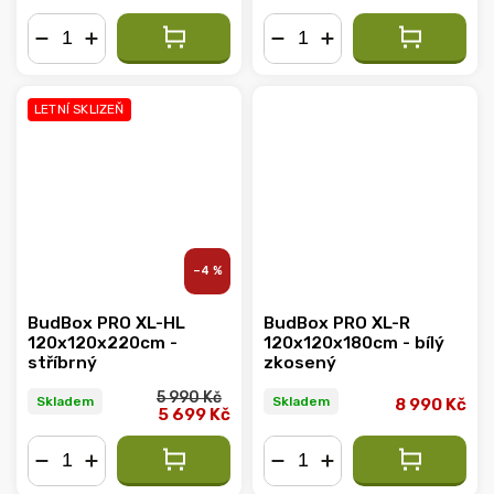
−
+
−
+
LETNÍ SKLIZEŇ
–4 %
BudBox PRO XL-HL
BudBox PRO XL-R
120x120x220cm -
120x120x180cm - bílý
stříbrný
zkosený
5 990 Kč
Skladem
Skladem
8 990 Kč
5 699 Kč
−
+
−
+