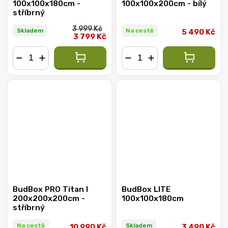
100x100x180cm -
100x100x200cm - bílý
stříbrný
3 999 Kč
Skladem
Na cestě
5 490 Kč
3 799 Kč
−
+
−
+
BudBox PRO Titan I
BudBox LITE
200x200x200cm -
100x100x180cm
stříbrný
Na cestě
Skladem
10 990 Kč
3 490 Kč