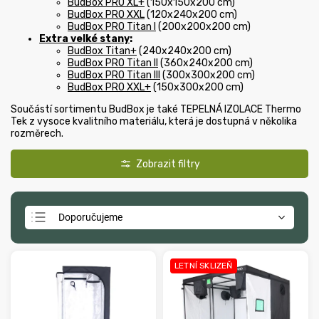
BudBox PRO XL+
(150x150x200 cm)
BudBox PRO XXL
(120x240x200 cm)
BudBox PRO Titan I
(200x200x200 cm)
Extra velké stany
:
BudBox Titan+
(240x240x200 cm)
BudBox PRO Titan II
(360x240x200 cm)
BudBox PRO Titan III
(300x300x200 cm)
BudBox PRO XXL+
(150x300x200 cm)
Součástí sortimentu BudBox je také
TEPELNÁ IZOLACE Thermo
Tek
z vysoce kvalitního materiálu, která je dostupná v několika
rozměrech.
Doporučujeme
Nejlevnější
Nejdražší
LETNÍ SKLIZEŇ
Nejprodávanější
Abecedně