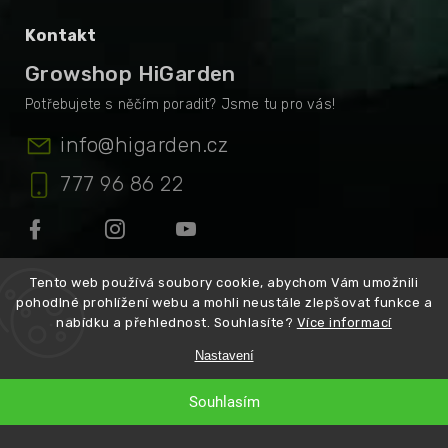
Kontakt
Growshop HiGarden
info
@
higarden.cz
777 96 86 22
Tento web používá soubory cookie, abychom Vám umožnili
pohodlné prohlížení webu a mohli neustále zlepšovat funkce a
Informace o nákupu
nabídku a přehlednost. Souhlasíte?
Více informací
HiGarden eXtra
Nastavení
Vrácení zboží a reklamace
Souhlasím
Ochrana osobních údajů
Prodejna