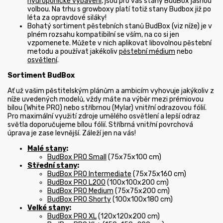
hydroponické vybavení
, jsou pro vás stany BudBox jasnou
volbou. Na trhu s growboxy platí totiž stany Budbox již po
léta za opravdové siláky!
Bohatý sortiment pěstebních stanů BudBox (viz níže) je v
plném rozsahu kompatibilní se vším, na co si jen
vzpomenete. Můžete v nich aplikovat libovolnou pěstební
metodu a používat jakékoliv
pěstební médium
nebo
osvětlení
.
Sortiment BudBox
Ať už vašim pěstitelským plánům a ambicím vyhovuje jakýkoliv z
níže uvedených modelů, vždy máte na výběr mezi prémiovou
bílou
(White PRO) nebo
stříbrnou
(Mylar) vnitřní odrazovou fólií.
Pro maximální využití zdroje umělého osvětlení a lepší odraz
světla doporučujeme bílou fólií. Stříbrná vnitřní povrchová
úprava je zase levnější. Záleží jen na vás!
Malé stany
:
BudBox PRO Small
(75x75x100 cm)
Střední stany
:
BudBox PRO Intermediate
(75x75x160 cm)
BudBox PRO L200
(100x100x200 cm)
BudBox PRO Medium
(75x75x200 cm)
BudBox PRO Shorty
(100x100x180 cm)
Velké stany
:
BudBox PRO XL
(120x120x200 cm)