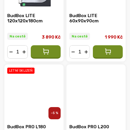
BudBox LITE
BudBox LITE
120x120x180cm
60x90x90cm
Na cestě
Na cestě
3 890 Kč
1 990 Kč
−
+
−
+
LETNÍ SKLIZEŇ
–5 %
BudBox PRO L180
BudBox PRO L200