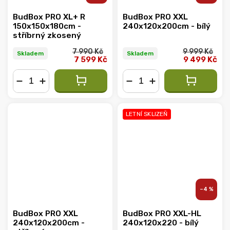
BudBox PRO XL+ R
BudBox PRO XXL
150x150x180cm -
240x120x200cm - bílý
stříbrný zkosený
7 990 Kč
9 999 Kč
Skladem
Skladem
7 599 Kč
9 499 Kč
−
+
−
+
LETNÍ SKLIZEŇ
–4 %
BudBox PRO XXL
BudBox PRO XXL-HL
240x120x200cm -
240x120x220 - bílý