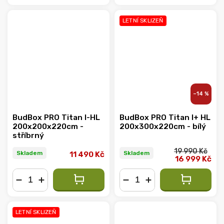
−
+
−
+
LETNÍ SKLIZEŇ
–14 %
BudBox PRO Titan I-HL
BudBox PRO Titan I+ HL
200x200x220cm -
200x300x220cm - bílý
stříbrný
19 990 Kč
Skladem
Skladem
11 490 Kč
16 999 Kč
−
+
−
+
LETNÍ SKLIZEŇ