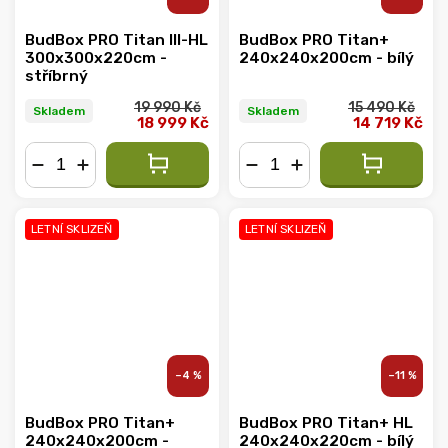
BudBox PRO Titan III-HL
BudBox PRO Titan+
300x300x220cm -
240x240x200cm - bílý
stříbrný
19 990 Kč
15 490 Kč
Skladem
Skladem
18 999 Kč
14 719 Kč
−
+
−
+
LETNÍ SKLIZEŇ
LETNÍ SKLIZEŇ
–4 %
–11 %
BudBox PRO Titan+
BudBox PRO Titan+ HL
240x240x200cm -
240x240x220cm - bílý