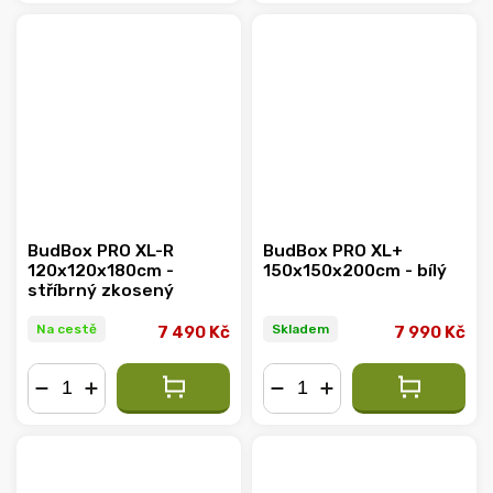
BudBox PRO XL-R
BudBox PRO XL+
120x120x180cm -
150x150x200cm - bílý
stříbrný zkosený
Na cestě
Skladem
7 490 Kč
7 990 Kč
−
+
−
+