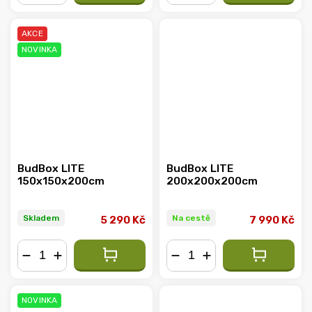
−
+
−
+
AKCE
NOVINKA
BudBox LITE
BudBox LITE
150x150x200cm
200x200x200cm
Skladem
Na cestě
5 290 Kč
7 990 Kč
−
+
−
+
NOVINKA