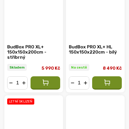
BudBox PRO XL+
BudBox PRO XL+ HL
150x150x200cm -
150x150x220cm - bílý
stříbrný
Skladem
Na cestě
5 990 Kč
8 490 Kč
−
+
−
+
LETNÍ SKLIZEŇ