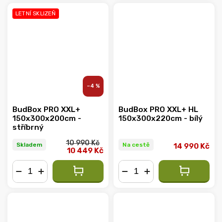
LETNÍ SKLIZEŇ
–4 %
BudBox PRO XXL+
BudBox PRO XXL+ HL
150x300x200cm -
150x300x220cm - bílý
stříbrný
10 990 Kč
Skladem
Na cestě
14 990 Kč
10 449 Kč
−
+
−
+