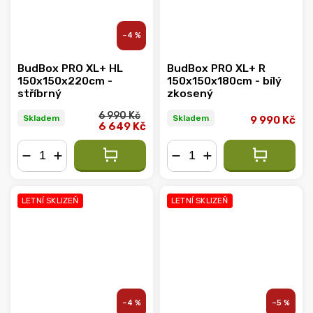
–4 %
BudBox PRO XL+ HL
BudBox PRO XL+ R
150x150x220cm -
150x150x180cm - bílý
stříbrný
zkosený
6 990 Kč
Skladem
Skladem
9 990 Kč
6 649 Kč
−
+
−
+
LETNÍ SKLIZEŇ
LETNÍ SKLIZEŇ
–4 %
–5 %