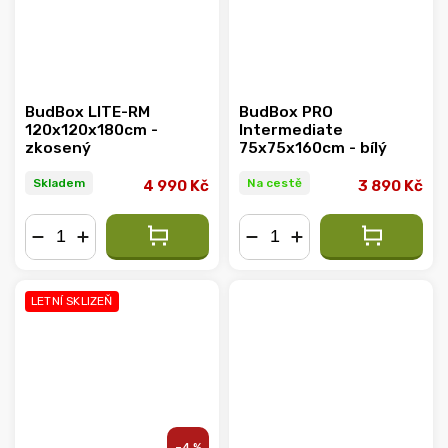
BudBox LITE-RM
BudBox PRO
120x120x180cm -
Intermediate
zkosený
75x75x160cm - bílý
Skladem
Na cestě
4 990 Kč
3 890 Kč
−
+
−
+
LETNÍ SKLIZEŇ
–4 %