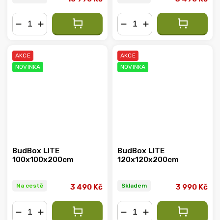
−
+
−
+
AKCE
AKCE
NOVINKA
NOVINKA
BudBox LITE
BudBox LITE
100x100x200cm
120x120x200cm
Na cestě
Skladem
3 490 Kč
3 990 Kč