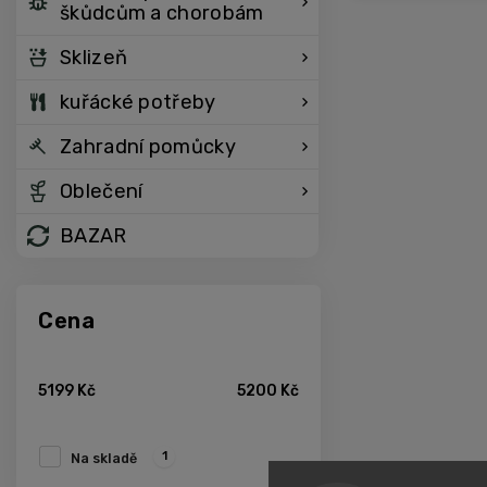
škůdcům a chorobám
Sklizeň
kuřácké potřeby
Zahradní pomůcky
Oblečení
BAZAR
Cena
5199
Kč
5200
Kč
1
Na skladě