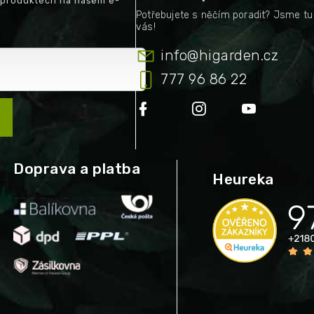
 produktech na našem e-
info
@
higarden.cz
777 96 86 22
Doprava a platba
Heureka