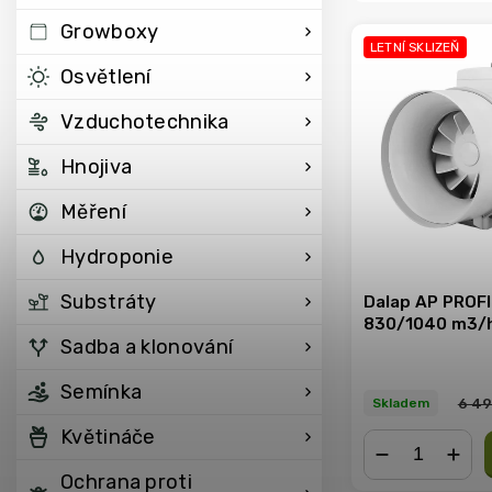
Growboxy
LETNÍ SKLIZEŇ
Osvětlení
Vzduchotechnika
Hnojiva
Měření
Hydroponie
Substráty
Dalap AP PROFI
830/1040 m3/
Sadba a klonování
Semínka
6 49
Skladem
Květináče
Ochrana proti
−
+