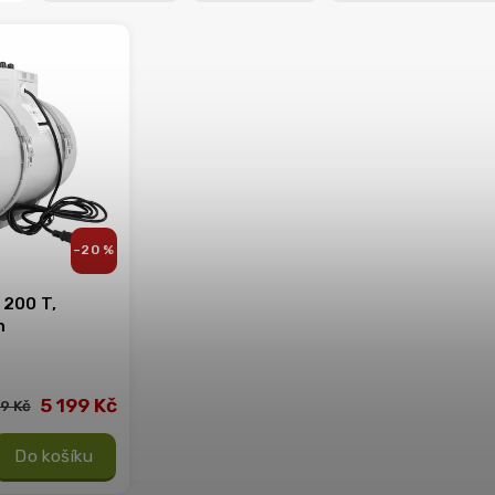
–20 %
 200 T,
h
5 199 Kč
9 Kč
Do košíku