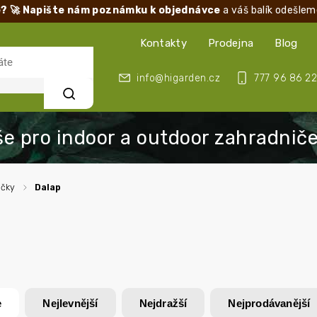
? 🚀 Napište nám poznámku k objednávce
a váš balík odešlem
Kontakty
Prodejna
Blog
info@higarden.cz
777 96 86 22
Hledat
ačky
/
Dalap
e
Nejlevnější
Nejdražší
Nejprodávanější