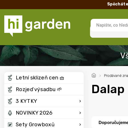
Spěcháte
/
Prodávané zn
Letní sklizeň cen 🧺
Dalap
Rozjeď výsadbu 🌱
3 KYTKY
NOVINKY 2026
Doporučujem
Sety Growboxů