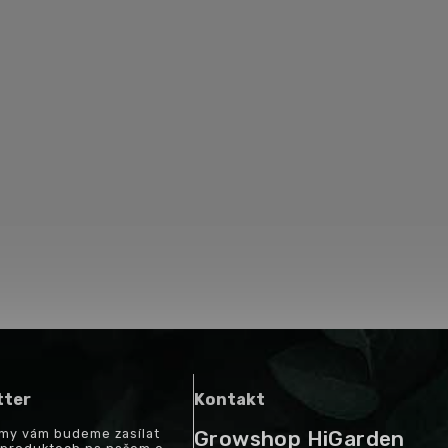
tter
Kontakt
a my vám budeme zasílat
Growshop HiGarden