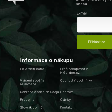
informace o nových
shopu.
E-mail
Přihlásit se
Informace o nákupu
HiGarden eXtra
Proč nakupovat v
HiGarden.cz
Vrácení zboží a
Obchodní podmínky
reklamace
Ochrana osobních údajů
Doprava
Prodejna
Články
Slovník pojmů
Kontakt