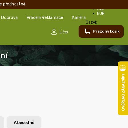
e přednostně.
CZK
EUR
Doprava
Vrácení/reklamace
Kariéra
Jazyk
Čeština
Prázdný košík
Čeština
Slovenčina
Abecedně