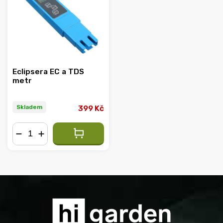
Abecedně
Eclipsera EC a TDS
metr
Skladem
399 Kč
−
+