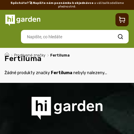
Spěcháte? 🚀 Napište nám poznámku k objednávce
a váš balík odešleme
přednostně.
Kontakty
Prodejna
Blog
Doprava
Vrácení/reklamace
Ka
Hledat
/
Prodávané značky
/
Fertiluma
Fertiluma
Žádné produkty značky
Fertiluma
nebyly nalezeny...