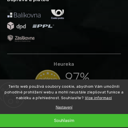
Heureka
Tento web používá soubory cookie, abychom Vám umožnili
pohodlné prohlížení webu a mohli neustále zlepšovat funkce a
nabídku a přehlednost. Souhlasíte?
Více informací
Nastavení
Copyright 2026
Higarden.cz
. Všechna práva vyhrazena.
Vytvořil
Souhlasím
Shoptet
Premium