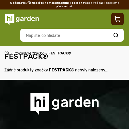
Spěcháte? 🚀 Napište nám poznámku k objednávce
a váš balík odešleme
přednostně.
Kontakty
Prodejna
Blog
Doprava
Vrácení/reklamace
Ka
Hledat
/
Prodávané značky
/
FESTPACK®
FESTPACK®
Žádné produkty značky
FESTPACK®
nebyly nalezeny...