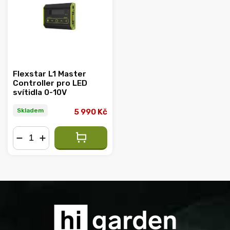
Abecedně
Flexstar L1 Master
Controller pro LED
svítidla 0-10V
Skladem
5 990 Kč
−
+