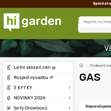
Spěcháte
/
Prodávané zn
Letní sklizeň cen 🧺
GAS
Rozjeď výsadbu 🌱
3 KYTKY
NOVINKY 2026
Doporučujem
Sety Growboxů