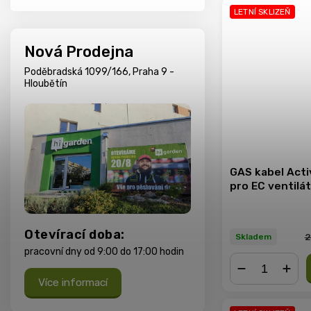
LETNÍ SKLIZEŇ
Nová Prodejna
Poděbradská 1099/166, Praha 9 -
Hloubětín
GAS kabel Acti
pro EC ventilát
Otevírací doba:
2
Skladem
pracovní dny od 9:00 do 17:00 hodin
Více informací
−
+