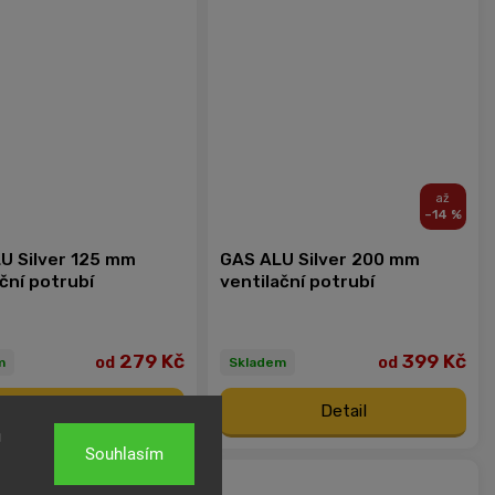
–14 %
U Silver 125 mm
GAS ALU Silver 200 mm
ční potrubí
ventilační potrubí
279 Kč
399 Kč
od
od
m
Skladem
Detail
Detail
u
Souhlasím