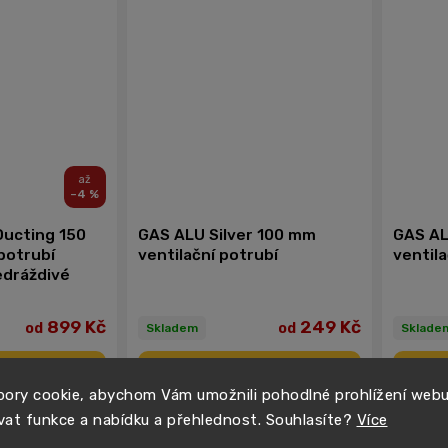
–4 %
Ducting 150
GAS ALU Silver 100 mm
GAS AL
potrubí
ventilační potrubí
ventila
edráždivé
899 Kč
249 Kč
od
od
Skladem
Sklade
ail
Detail
ory cookie, abychom Vám umožnili pohodlné prohlížení web
vat funkce a nabídku a přehlednost. Souhlasíte?
Více
LETNÍ SKLIZEŇ