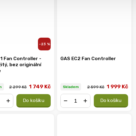
–23 %
1 Fan Controller -
GAS EC2 Fan Controller
tý, bez originální
e
1 749 Kč
1 999 Kč
2 299 Kč
2 599 Kč
m
Skladem
Do košíku
Do košíku
+
−
+