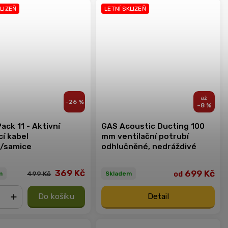
KLIZEŇ
LETNÍ SKLIZEŇ
–26 %
–8 %
ack 11 - Aktivní
GAS Acoustic Ducting 100
í kabel
mm ventilační potrubí
/samice
odhlučněné, nedráždivé
369 Kč
699 Kč
od
499 Kč
m
Skladem
Do košíku
Detail
+