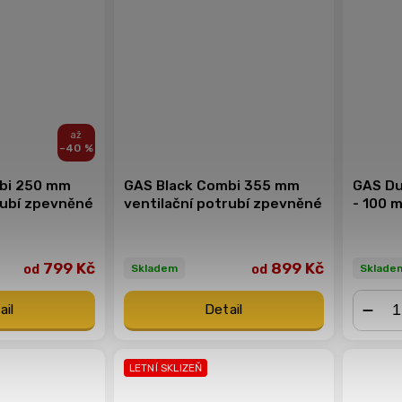
–40 %
bi 250 mm
GAS Black Combi 355 mm
GAS Du
rubí zpevněné
ventilační potrubí zpevněné
- 100 
799 Kč
899 Kč
od
od
Sklade
Skladem
ail
Detail
−
LETNÍ SKLIZEŇ