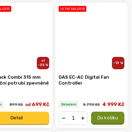
KLIZEŇ
LETNÍ SKLIZEŇ
–13 %
–35 %
ack Combi 315 mm
GAS EC-AC Digital Fan
ační potrubí zpevněné
Controller
4 999 Kč
699 Kč
od
5 790 Kč
899 Kč
Skladem
m
Detail
Do košíku
−
+