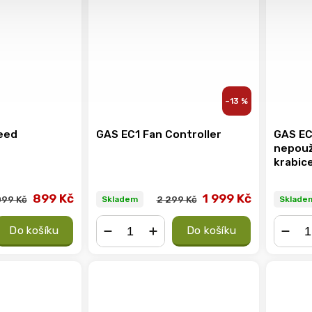
–13 %
eed
GAS EC1 Fan Controller
GAS EC
nepouži
krabic
899 Kč
1 999 Kč
099 Kč
2 299 Kč
Skladem
Sklade
Do košíku
Do košíku
−
+
−