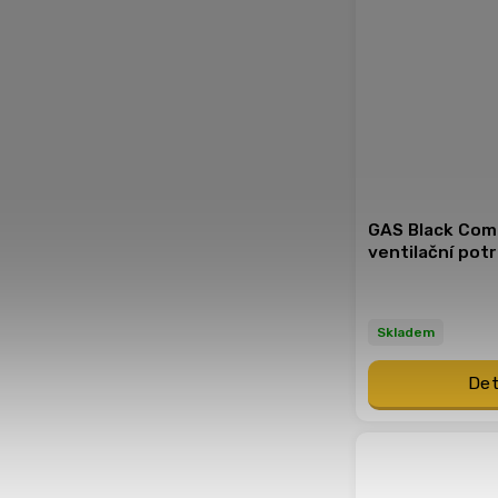
GAS Black Com
ventilační pot
Skladem
Det