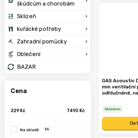
škůdcům a chorobám
Sklizeň
kuřácké potřeby
Zahradní pomůcky
Oblečení
BAZAR
GAS Acoustic 
mm ventilační 
Cena
odhlučněné, n
Skladem
229
Kč
7490
Kč
Det
35
Na skladě