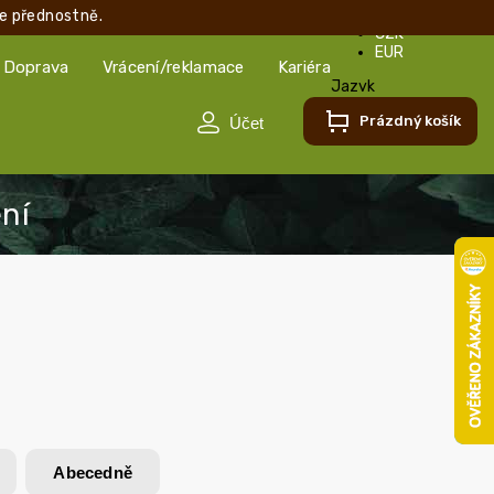
e přednostně.
CZK
EUR
Doprava
Vrácení/reklamace
Kariéra
Jazyk
Čeština
Prázdný košík
Čeština
Slovenčina
Abecedně