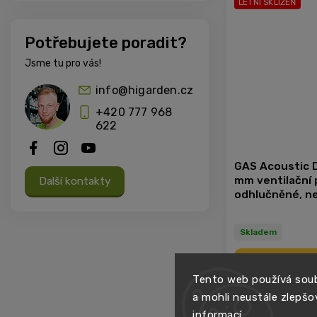
LETNÍ SKLIZEŇ
Potřebujete poradit?
Jsme tu pro vás!
info@higarden.cz
+420 777 968
622
GAS Acoustic 
mm ventilační 
Další kontakty
odhlučněné, n
Skladem
Det
Tento web používá soub
a mohli neustále zlepšo
LETNÍ SKLIZEŇ
informací