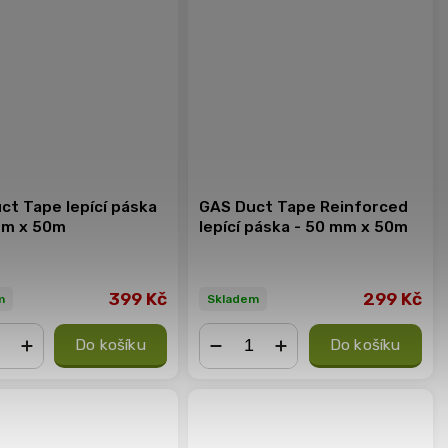
ct Tape lepící páska
GAS Duct Tape Reinforced
mm x 50m
lepící páska - 50 mm x 50m
399 Kč
299 Kč
m
Skladem
Do košíku
Do košíku
+
−
+