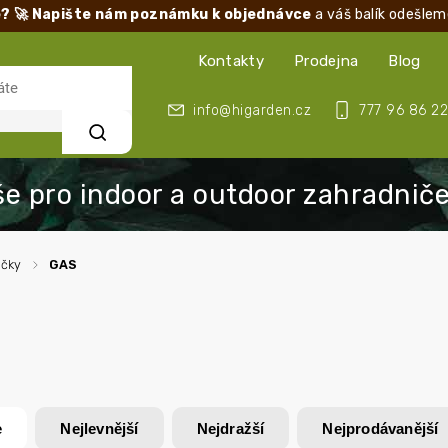
? 🚀 Napište nám poznámku k objednávce
a váš balík odešlem
Kontakty
Prodejna
Blog
info@higarden.cz
777 96 86 22
Hledat
ačky
/
GAS
e
Nejlevnější
Nejdražší
Nejprodávanější