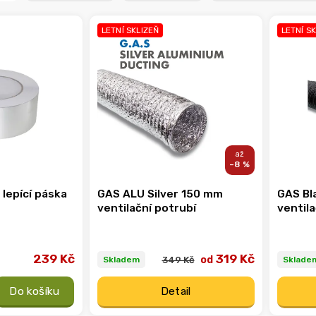
LETNÍ SKLIZEŇ
LETNÍ S
–8 %
lepící páska
GAS ALU Silver 150 mm
GAS Bl
ventilační potrubí
ventil
239 Kč
319 Kč
od
349 Kč
Skladem
Sklade
Do košíku
Detail