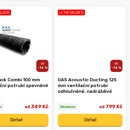
KLIZEŇ
LETNÍ SKLIZEŇ
–14 %
–14 %
ack Combi 100 mm
GAS Acoustic Ducting 125
ační potrubí zpevněné
mm ventilační potrubí
odhlučněné, nedráždivé
349 Kč
799 Kč
od
od
m
Skladem
Detail
Detail