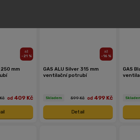
–21 %
–16 %
r 250 mm
GAS ALU Silver 315 mm
GAS Bl
ubí
ventilační potrubí
ventil
409 Kč
499 Kč
od
od
Kč
599 Kč
Skladem
Sklade
ail
Detail