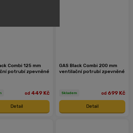
ack Combi 125 mm
GAS Black Combi 200 mm
ační potrubí zpevněné
ventilační potrubí zpevněné
449 Kč
699 Kč
od
od
m
Skladem
Detail
Detail