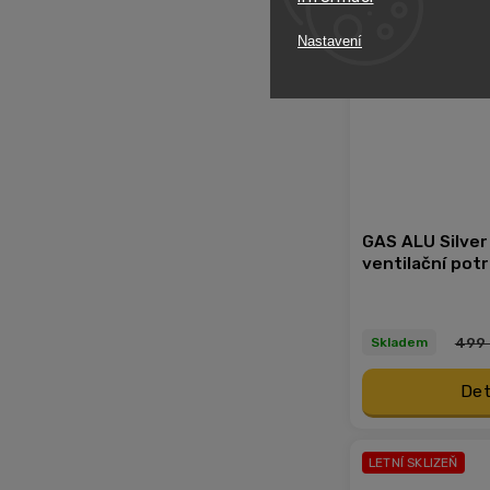
Nastavení
GAS ALU Silve
ventilační potr
499 
Skladem
Det
LETNÍ SKLIZEŇ