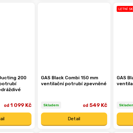
LETNÍ S
Ducting 200
GAS Black Combi 150 mm
GAS Bl
potrubí
ventilační potrubí zpevněné
ventil
edráždivé
1 099 Kč
549 Kč
od
od
Skladem
Sklade
ail
Detail