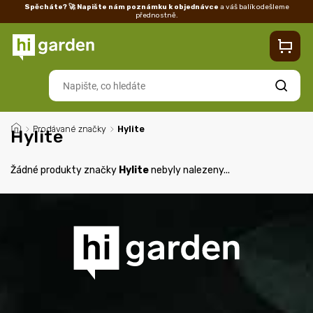
Spěcháte? 🚀 Napište nám poznámku k objednávce
a váš balík odešleme
přednostně.
Kontakty
Prodejna
Blog
Doprava
Vrácení/reklamace
Ka
Hledat
/
Prodávané značky
/
Hylite
Hylite
Žádné produkty značky
Hylite
nebyly nalezeny...