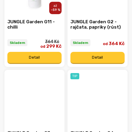
–59 %
JUNGLE Garden G11 -
JUNGLE Garden G2 -
chilli
rajčata, papriky (růst)
364 Kč
Skladem
Skladem
364 Kč
od
299 Kč
od
Detail
Detail
TIP