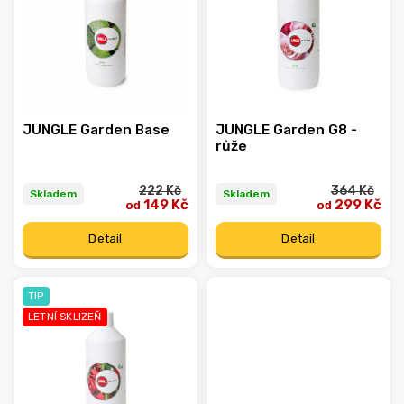
Abecedně
JUNGLE Garden Base
JUNGLE Garden G8 -
růže
222 Kč
364 Kč
Skladem
Skladem
149 Kč
299 Kč
od
od
Detail
Detail
TIP
LETNÍ SKLIZEŇ