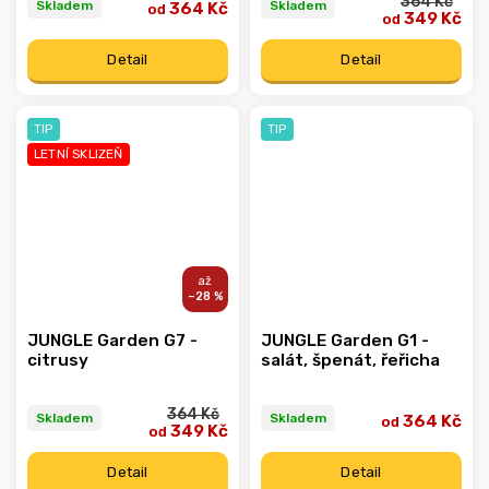
364 Kč
Skladem
Skladem
364 Kč
od
349 Kč
od
Detail
Detail
TIP
TIP
LETNÍ SKLIZEŇ
–28 %
JUNGLE Garden G7 -
JUNGLE Garden G1 -
citrusy
salát, špenát, řeřicha
364 Kč
Skladem
Skladem
364 Kč
od
349 Kč
od
Detail
Detail