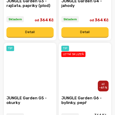
JUNGLE Garden G3 -
JUNGLE Garden G4 -
rajčata, papriky (plod)
jahody
Skladem
Skladem
364 Kč
364 Kč
od
od
Detail
Detail
TIP
TIP
LETNÍ SKLIZEŇ
–61 %
JUNGLE Garden G5 -
JUNGLE Garden G6 -
okurky
bylinky, pepř