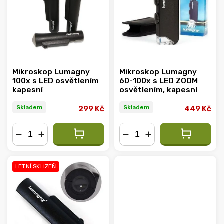
Abecedně
Mikroskop Lumagny
Mikroskop Lumagny
100x s LED osvětlením
60-100x s LED ZOOM
kapesní
osvětlením, kapesní
Skladem
Skladem
299 Kč
449 Kč
−
+
−
+
LETNÍ SKLIZEŇ